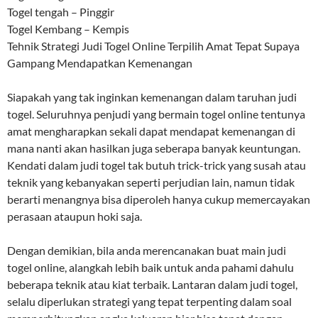
Togel tengah – Pinggir
Togel Kembang – Kempis
Tehnik Strategi Judi Togel Online Terpilih Amat Tepat Supaya
Gampang Mendapatkan Kemenangan
Siapakah yang tak inginkan kemenangan dalam taruhan judi
togel. Seluruhnya penjudi yang bermain togel online tentunya
amat mengharapkan sekali dapat mendapat kemenangan di
mana nanti akan hasilkan juga seberapa banyak keuntungan.
Kendati dalam judi togel tak butuh trick-trick yang susah atau
teknik yang kebanyakan seperti perjudian lain, namun tidak
berarti menangnya bisa diperoleh hanya cukup memercayakan
perasaan ataupun hoki saja.
Dengan demikian, bila anda merencanakan buat main judi
togel online, alangkah lebih baik untuk anda pahami dahulu
beberapa teknik atau kiat terbaik. Lantaran dalam judi togel,
selalu diperlukan strategi yang tepat terpenting dalam soal