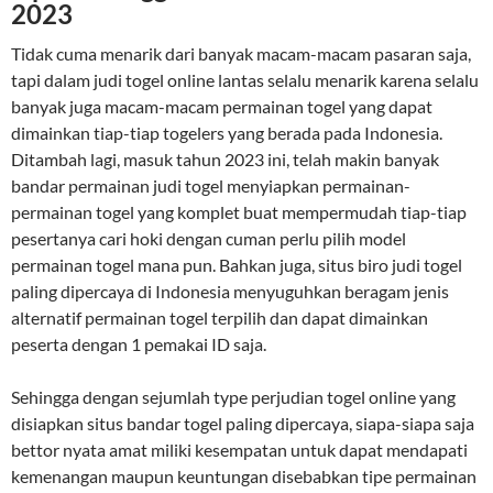
2023
Tidak cuma menarik dari banyak macam-macam pasaran saja,
tapi dalam judi togel online lantas selalu menarik karena selalu
banyak juga macam-macam permainan togel yang dapat
dimainkan tiap-tiap togelers yang berada pada Indonesia.
Ditambah lagi, masuk tahun 2023 ini, telah makin banyak
bandar permainan judi togel menyiapkan permainan-
permainan togel yang komplet buat mempermudah tiap-tiap
pesertanya cari hoki dengan cuman perlu pilih model
permainan togel mana pun. Bahkan juga, situs biro judi togel
paling dipercaya di Indonesia menyuguhkan beragam jenis
alternatif permainan togel terpilih dan dapat dimainkan
peserta dengan 1 pemakai ID saja.
Sehingga dengan sejumlah type perjudian togel online yang
disiapkan situs bandar togel paling dipercaya, siapa-siapa saja
bettor nyata amat miliki kesempatan untuk dapat mendapati
kemenangan maupun keuntungan disebabkan tipe permainan