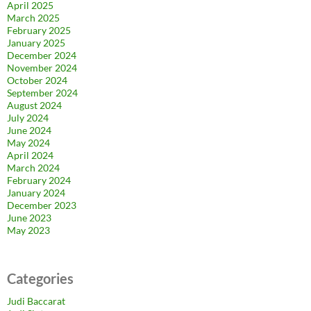
April 2025
March 2025
February 2025
January 2025
December 2024
November 2024
October 2024
September 2024
August 2024
July 2024
June 2024
May 2024
April 2024
March 2024
February 2024
January 2024
December 2023
June 2023
May 2023
Categories
Judi Baccarat