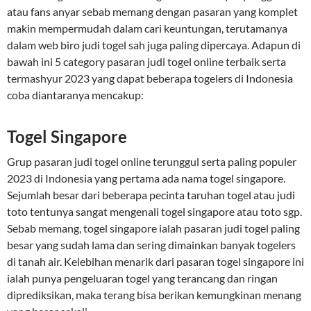
atau fans anyar sebab memang dengan pasaran yang komplet
makin mempermudah dalam cari keuntungan, terutamanya
dalam web biro judi togel sah juga paling dipercaya. Adapun di
bawah ini 5 category pasaran judi togel online terbaik serta
termashyur 2023 yang dapat beberapa togelers di Indonesia
coba diantaranya mencakup:
Togel Singapore
Grup pasaran judi togel online terunggul serta paling populer
2023 di Indonesia yang pertama ada nama togel singapore.
Sejumlah besar dari beberapa pecinta taruhan togel atau judi
toto tentunya sangat mengenali togel singapore atau toto sgp.
Sebab memang, togel singapore ialah pasaran judi togel paling
besar yang sudah lama dan sering dimainkan banyak togelers
di tanah air. Kelebihan menarik dari pasaran togel singapore ini
ialah punya pengeluaran togel yang terancang dan ringan
diprediksikan, maka terang bisa berikan kemungkinan menang