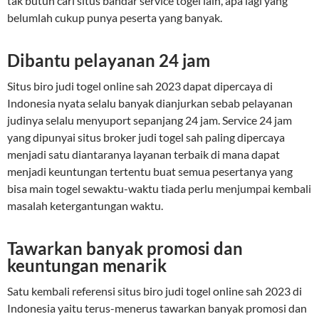
tak butuh cari situs bandar service togel lain, apa lagi yang
belumlah cukup punya peserta yang banyak.
Dibantu pelayanan 24 jam
Situs biro judi togel online sah 2023 dapat dipercaya di
Indonesia nyata selalu banyak dianjurkan sebab pelayanan
judinya selalu menyuport sepanjang 24 jam. Service 24 jam
yang dipunyai situs broker judi togel sah paling dipercaya
menjadi satu diantaranya layanan terbaik di mana dapat
menjadi keuntungan tertentu buat semua pesertanya yang
bisa main togel sewaktu-waktu tiada perlu menjumpai kembali
masalah ketergantungan waktu.
Tawarkan banyak promosi dan
keuntungan menarik
Satu kembali referensi situs biro judi togel online sah 2023 di
Indonesia yaitu terus-menerus tawarkan banyak promosi dan