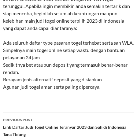
terunggul. Apabila ingin membikin anda semakin tertarik dan
siap mencoba, beginilah sejumlah keuntungan maupun
kelebihan main judi togel online terpilih 2023 di Indonesia
yang dapat anda capai diantaranya:
Ada seluruh daftar type pasaran togel terhebat serta sah WLA.
Simpelnya main togel online setiap waktu dengan bantuan
pelayanan 24 jam.
Sedikitnya bet ataupun deposit yang termasuk benar-benar
rendah.
Beragam jenis alternatif deposit yang disiapkan.
Agunan judi togel aman serta paling dipercaya.
Post
PREVIOUS POST
navigation
Link Daftar Judi Togel Online Teranyar 2023 dan Sah di Indonesia
Tana Tidung