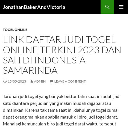
Search
JonathanBakerAndVictoria
SKIP
PRIMAR
TO
MENU
CONTENT
TOGEL ONLINE
LINK DAFTAR JUDI TOGEL
ONLINE TERKINI 2023 DAN
SAH DI INDONESIA
SAMARINDA
15/05/2023
ADMIN
LEAVE A COMMENT
Taruhan judi togel yang banyak bettor tahu saat ini udah jadi
satu diantara perjudian yang makin mudah digapai atau
dimainkan. Karena tak sama saat ini, dahulunya togel cuma
dapat orang mainkan apabila masuk di biro judi togel darat.
Manalagi kemunculan biro judi togel darat waktu tersebut