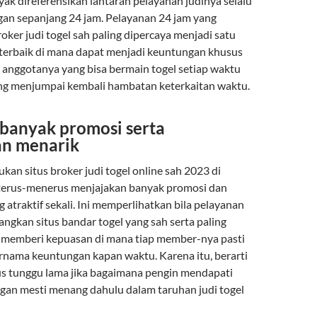
yak direferensikan lantaran pelayanan judinya selalu
n sepanjang 24 jam. Pelayanan 24 jam yang
roker judi togel sah paling dipercaya menjadi satu
 terbaik di mana dapat menjadi keuntungan khusus
 anggotanya yang bisa bermain togel setiap waktu
ng menjumpai kembali hambatan keterkaitan waktu.
banyak promosi serta
n menarik
ukan situs broker judi togel online sah 2023 di
 terus-menerus menjajakan banyak promosi dan
atraktif sekali. Ini memperlihatkan bila pelayanan
angkan situs bandar togel yang sah serta paling
u memberi kepuasan di mana tiap member-nya pasti
rnama keuntungan kapan waktu. Karena itu, berarti
us tunggu lama jika bagaimana pengin mendapati
an mesti menang dahulu dalam taruhan judi togel