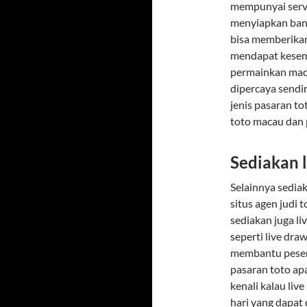
mempunyai servi
menyiapkan bany
bisa memberikan
mendapat kesem
permainkan maca
dipercaya sendi
jenis pasaran tot
toto macau dan 
Sediakan l
Selainnya sedia
situs agen judi 
sediakan juga li
seperti live dra
membantu pesert
pasaran toto ap
kenali kalau liv
hari yang dapat 