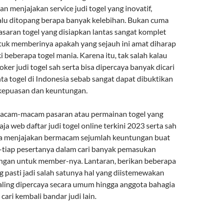
n menjajakan service judi togel yang inovatif,
alu ditopang berapa banyak kelebihan. Bukan cuma
pasaran togel yang disiapkan lantas sangat komplet
uk memberinya apakah yang sejauh ini amat diharap
 beberapa togel mania. Karena itu, tak salah kalau
oker judi togel sah serta bisa dipercaya banyak dicari
ta togel di Indonesia sebab sangat dapat dibuktikan
kepuasan dan keuntungan.
macam-macam pasaran atau permainan togel yang
aja web daftar judi togel online terkini 2023 serta sah
la menjajakan bermacam sejumlah keuntungan buat
tiap pesertanya dalam cari banyak pemasukan
gan untuk member-nya. Lantaran, berikan beberapa
 pasti jadi salah satunya hal yang diistemewakan
paling dipercaya secara umum hingga anggota bahagia
 cari kembali bandar judi lain.