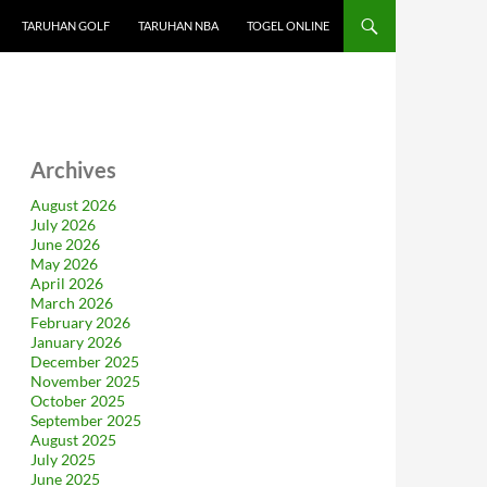
TARUHAN GOLF
TARUHAN NBA
TOGEL ONLINE
Archives
August 2026
July 2026
June 2026
May 2026
April 2026
March 2026
February 2026
January 2026
December 2025
November 2025
October 2025
September 2025
August 2025
July 2025
June 2025