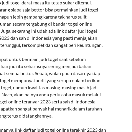
judi togel darat masa itu tetap sukar ditemui.
ang siapa saja bettor bisa permainkan judi togel
apun lebih gampang karena tak harus sulit
uman secara tergabung di bandar togel online
uga, sekarang ini udah ada link daftar judi togel
 2023 dan sah di Indonesia yang pasti menjajakan
o terunggul, terkomplet dan sangat beri keuntungan.
at untuk bermain judi togel saat sebelum
han judi itu seharusnya sering menjadi bahan
uat semua bettor. Sebab, walau pada dasarnya tiap-
i togel mempunyai andil yang serupa dalam berikan
 togel, namun kwalitas masing-masing masih jadi
Nach, akan halnya anda perlu coba masuk melalui
 togel online teranyar 2023 serta sah di Indonesia
apatkan sangat banyak hal menarik dalam taruhan
yang terus didatangkannya.
nya, link daftar judi togel online terakhir 2023 dan