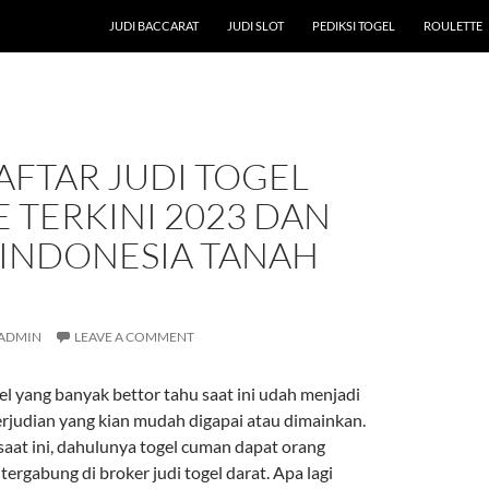
SKIP TO CONTENT
JUDI BACCARAT
JUDI SLOT
PEDIKSI TOGEL
ROULETTE
AFTAR JUDI TOGEL
 TERKINI 2023 DAN
 INDONESIA TANAH
ADMIN
LEAVE A COMMENT
el yang banyak bettor tahu saat ini udah menjadi
erjudian yang kian mudah digapai atau dimainkan.
saat ini, dahulunya togel cuman dapat orang
tergabung di broker judi togel darat. Apa lagi