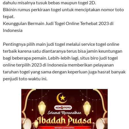
dahulu misalnya tusuk bebas maupun togel 2D.
Bikinin rumus perkiraan togel untuk menciptakan nomor toto
tepat.
Keunggulan Bermain Judi Togel Online Terhebat 2023 di
Indonesia
Pentingnya pilih main judi togel melalui service togel online
terbaik karena satu diantaranya terus bisa jamin keuntungan
bagi beberapa pemain. Lebih-lebih lagi, situs biro judi togel
online terpilih 2023 di Indonesia memberikan pelayanan
taruhan togel yang sama dengan keperluan juga hasrat banyak
penjudi toto waktu ini.