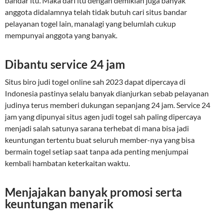
bandar itu. Maka dari itu dengan demikian juga banyak
anggota didalamnya telah tidak butuh cari situs bandar
pelayanan togel lain, manalagi yang belumlah cukup
mempunyai anggota yang banyak.
Dibantu service 24 jam
Situs biro judi togel online sah 2023 dapat dipercaya di
Indonesia pastinya selalu banyak dianjurkan sebab pelayanan
judinya terus memberi dukungan sepanjang 24 jam. Service 24
jam yang dipunyai situs agen judi togel sah paling dipercaya
menjadi salah satunya sarana terhebat di mana bisa jadi
keuntungan tertentu buat seluruh member-nya yang bisa
bermain togel setiap saat tanpa ada penting menjumpai
kembali hambatan keterkaitan waktu.
Menjajakan banyak promosi serta
keuntungan menarik