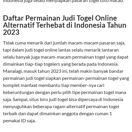
Indonesia juga selalu menyiapkan pasaran togel toto macau.
Daftar Permainan Judi Togel Online
Alternatif Terhebat di Indonesia Tahun
2023
Tidak cuma menarik dari jumlah macam-macam pasaran saja,
tapi dalam judi togel online lantas selalu menarik lantaran
selalu banyak juga macam-macam permainan togel yang dapat
dimainkan tiap-tiap togelers yang berada pada Indonesia.
Manalagi, masuk tahun 2023 ini, telah makin banyak bandar
permainan judi togel siapkan permainan-permainan togel yang
komplet manfaat membantu tiap member-nya cari
keberuntungan dengan perlu pilih tipe permainan togel mana
saja. Sampai, situs biro judi togel bisa dipercaya di Indonesia
menyuguhkan beberapa ragam alternatif permainan togel
terbaik dan dapat dimainkan anggota dengan cuman 1
pemakai ID saja.