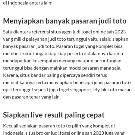
di Indonesia antara lain:
Menyiapkan banyak pasaran judi toto
Satu diantara referensi situs agen judi togel online sah 2023
yang miliki pelayanan judi toto terunggul yaitu selalu siapkan
banyak pasaran judi toto. Pasaran togel yang komplet bisa
memberi keuntungan tiap-tiap peserta didalamnya karena
mendapatkan kesempatan menang maupun peruntungan
terunggul bisa dengan mainkan model pasaran mana saja.
Karena, situs bandar paling dipercaya sendiri terus
memilihkannya serta menyiapkan beberapa jenis pasaran toto
opsi terunggul seperti juga togel singapore, sdy, hk, toto macau
dan pasaran tenar yang lain.
Siapkan live result paling cepat
Kecuali sediakan pasaran toto terpilih yang komplet di
Indonesia, situs broker judi togel online sah 2023 juga yang