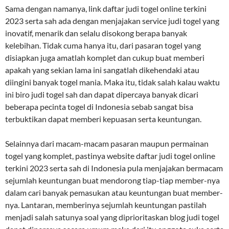
Sama dengan namanya, link daftar judi togel online terkini
2023 serta sah ada dengan menjajakan service judi togel yang
inovatif, menarik dan selalu disokong berapa banyak
kelebihan. Tidak cuma hanya itu, dari pasaran togel yang
disiapkan juga amatlah komplet dan cukup buat memberi
apakah yang sekian lama ini sangatlah dikehendaki atau
diingini banyak togel mania. Maka itu, tidak salah kalau waktu
ini biro judi togel sah dan dapat dipercaya banyak dicari
beberapa pecinta togel di Indonesia sebab sangat bisa
terbuktikan dapat memberi kepuasan serta keuntungan.
Selainnya dari macam-macam pasaran maupun permainan
togel yang komplet, pastinya website daftar judi togel online
terkini 2023 serta sah di Indonesia pula menjajakan bermacam
sejumlah keuntungan buat mendorong tiap-tiap member-nya
dalam cari banyak pemasukan atau keuntungan buat member-
nya. Lantaran, memberinya sejumlah keuntungan pastilah
menjadi salah satunya soal yang diprioritaskan blog judi togel