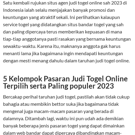
Satu kembali rujukan situs agen judi togel online sah 2023 di
Indonesia ialah selalu menjajakan banyak promosi dan
keuntungan yang atraktif sekali. Ini perlihatkan kalaupun
service togel yang didatangkan situs bandar togel yang sah
dan paling dipercaya terus memberikan kepuasan di mana
tiap-tiap anggotanya pasti rasakan yang bernama keuntungan
sewaktu-waktu. Karena itu, maknanya anggota gak harus
menanti lama jika bagaimana ingin mendapati keuntungan
dengan mesti menang dahulu dalam taruhan judi togel online.
5 Kelompok Pasaran Judi Togel Online
Terpilih serta Paling populer 2023
Bercakap perihal taruhan judi togel, pastilah akan tidak cukup
bahagia atau membikin bettor suka jika bagaimana tidak
mengenal juga macam-macam pasaran yang berada di
dalamnya. Ditambah lagi, waktu ini pun udah ada demikian
banyak beberapa jenis pasaran togel yang dapat dimainkan
dalam web bandar dapat dipercaya dibandingkan macam-