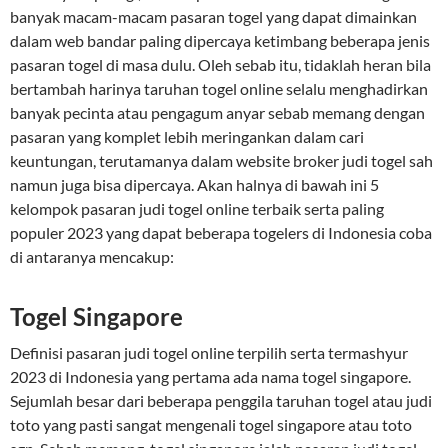
banyak macam-macam pasaran togel yang dapat dimainkan
dalam web bandar paling dipercaya ketimbang beberapa jenis
pasaran togel di masa dulu. Oleh sebab itu, tidaklah heran bila
bertambah harinya taruhan togel online selalu menghadirkan
banyak pecinta atau pengagum anyar sebab memang dengan
pasaran yang komplet lebih meringankan dalam cari
keuntungan, terutamanya dalam website broker judi togel sah
namun juga bisa dipercaya. Akan halnya di bawah ini 5
kelompok pasaran judi togel online terbaik serta paling
populer 2023 yang dapat beberapa togelers di Indonesia coba
di antaranya mencakup:
Togel Singapore
Definisi pasaran judi togel online terpilih serta termashyur
2023 di Indonesia yang pertama ada nama togel singapore.
Sejumlah besar dari beberapa penggila taruhan togel atau judi
toto yang pasti sangat mengenali togel singapore atau toto