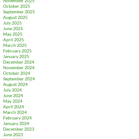
November 2025
October 2025
September 2025
August 2025
July 2025
June 2025
May 2025
April 2025
March 2025
February 2025
January 2025
December 2024
November 2024
October 2024
September 2024
August 2024
July 2024
June 2024
May 2024
April 2024
March 2024
February 2024
January 2024
December 2023
June 2023