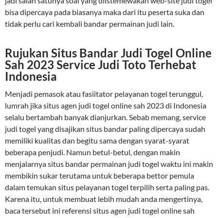
jadi salah satunya soal yang diistemewakan web-site judi togel
bisa dipercaya pada biasanya maka dari itu peserta suka dan
tidak perlu cari kembali bandar permainan judi lain.
Rujukan Situs Bandar Judi Togel Online
Sah 2023 Service Judi Toto Terhebat
Indonesia
Menjadi pemasok atau fasiitator pelayanan togel terunggul,
lumrah jika situs agen judi togel online sah 2023 di Indonesia
selalu bertambah banyak dianjurkan. Sebab memang, service
judi togel yang disajikan situs bandar paling dipercaya sudah
memiliki kualitas dan begitu sama dengan syarat-syarat
beberapa penjudi. Namun betul-betul, dengan makin
menjalarnya situs bandar permainan judi togel waktu ini makin
membikin sukar terutama untuk beberapa bettor pemula
dalam temukan situs pelayanan togel terpilih serta paling pas.
Karena itu, untuk membuat lebih mudah anda mengertinya,
baca tersebut ini referensi situs agen judi togel online sah