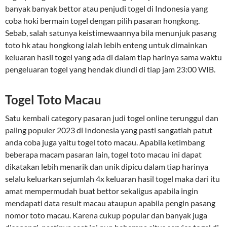
banyak banyak bettor atau penjudi togel di Indonesia yang
coba hoki bermain togel dengan pilih pasaran hongkong.
Sebab, salah satunya keistimewaannya bila menunjuk pasang
toto hk atau hongkong ialah lebih enteng untuk dimainkan
keluaran hasil togel yang ada di dalam tiap harinya sama waktu
pengeluaran togel yang hendak diundi di tiap jam 23:00 WIB.
Togel Toto Macau
Satu kembali category pasaran judi togel online terunggul dan
paling populer 2023 di Indonesia yang pasti sangatlah patut
anda coba juga yaitu togel toto macau. Apabila ketimbang
beberapa macam pasaran lain, togel toto macau ini dapat
dikatakan lebih menarik dan unik dipicu dalam tiap harinya
selalu keluarkan sejumlah 4x keluaran hasil togel maka dari itu
amat mempermudah buat bettor sekaligus apabila ingin
mendapati data result macau ataupun apabila pengin pasang
nomor toto macau. Karena cukup popular dan banyak juga