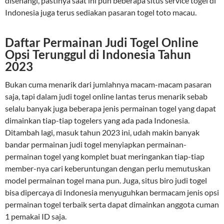
disenangi, pastinya saat ini pun beberapa situs service togel di
Indonesia juga terus sediakan pasaran togel toto macau.
Daftar Permainan Judi Togel Online
Opsi Terunggul di Indonesia Tahun
2023
Bukan cuma menarik dari jumlahnya macam-macam pasaran
saja, tapi dalam judi togel online lantas terus menarik sebab
selalu banyak juga beberapa jenis permainan togel yang dapat
dimainkan tiap-tiap togelers yang ada pada Indonesia.
Ditambah lagi, masuk tahun 2023 ini, udah makin banyak
bandar permainan judi togel menyiapkan permainan-
permainan togel yang komplet buat meringankan tiap-tiap
member-nya cari keberuntungan dengan perlu memutuskan
model permainan togel mana pun. Juga, situs biro judi togel
bisa dipercaya di Indonesia menyuguhkan bermacam jenis opsi
permainan togel terbaik serta dapat dimainkan anggota cuman
1 pemakai ID saja.