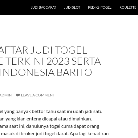
SKIP TO CONTENT
JUDI BACCARAT
JUDI SLOT
PEDIKSI TOGEL
ROULETTE
AFTAR JUDI TOGEL
 TERKINI 2023 SERTA
 INDONESIA BARITO
ADMIN
LEAVE A COMMENT
el yang banyak bettor tahu saat ini udah jadi satu
an yang kian enteng dicapai atau dimainkan.
ama saat ini, dahulunya togel cuma dapat orang
masuk di broker judi togel darat. Apa lagi kehadiran