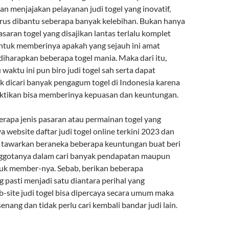
n menjajakan pelayanan judi togel yang inovatif,
erus dibantu seberapa banyak kelebihan. Bukan hanya
pasaran togel yang disajikan lantas terlalu komplet
ntuk memberinya apakah yang sejauh ini amat
diharapkan beberapa togel mania. Maka dari itu,
u waktu ini pun biro judi togel sah serta dapat
k dicari banyak pengagum togel di Indonesia karena
uktikan bisa memberinya kepuasan dan keuntungan.
erapa jenis pasaran atau permainan togel yang
a website daftar judi togel online terkini 2023 dan
a tawarkan beraneka beberapa keuntungan buat beri
nggotanya dalam cari banyak pendapatan maupun
uk member-nya. Sebab, berikan beberapa
 pasti menjadi satu diantara perihal yang
-site judi togel bisa dipercaya secara umum maka
senang dan tidak perlu cari kembali bandar judi lain.