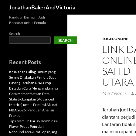
Search
JonathanBakerAndVictoria
Panduan Bermain Judi
Baccarat untuk Pemula
Search
TOGEL ONLINE
SEARCH
LINK D
ONLINE
Recent Posts
SAH DI
Kesalahan Paling Umum yang
Sering Dilakukan Pemula Saat
UTARA
Pasang Taruhan NBA Prop
Bets dan Cara Menghindarinya
Cara Memanfaatkan Data
20/05/2023
Statistik Lanjutan (Advanced
Metrics) untuk Prediksi Akurat
Taruhan judi tog
NBA 2026: Panduan Analisis
Praktis
diantara perjudi
Tips Memilih Parlay Kombinasi
Lantaran tidak s
Player Props Poin dan
mainkan apabila 
Rebound Terakurat Sepanjang