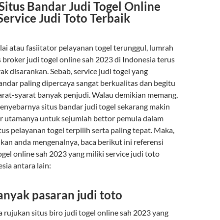
Situs Bandar Judi Togel Online
ervice Judi Toto Terbaik
i atau fasiitator pelayanan togel terunggul, lumrah
 broker judi togel online sah 2023 di Indonesia terus
 disarankan. Sebab, service judi togel yang
bandar paling dipercaya sangat berkualitas dan begitu
rat-syarat banyak penjudi. Walau demikian memang,
nyebarnya situs bandar judi togel sekarang makin
 utamanya untuk sejumlah bettor pemula dalam
s pelayanan togel terpilih serta paling tepat. Maka,
n anda mengenalnya, baca berikut ini referensi
ogel online sah 2023 yang miliki service judi toto
sia antara lain:
anyak pasaran judi toto
 rujukan situs biro judi togel online sah 2023 yang