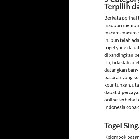
Terpilih 
Berkata perihal 
maupun membuat 
macam-macam pa
ini pun telah a
togel yang dapa
dibandingkan beb
itu, tidaklah ane
datangkan bany
pasaran yang k
keuntungan, uta
dapat dipercaya
online terhebat
Indonesia coba 
Togel Sin
Kelompok pasaran