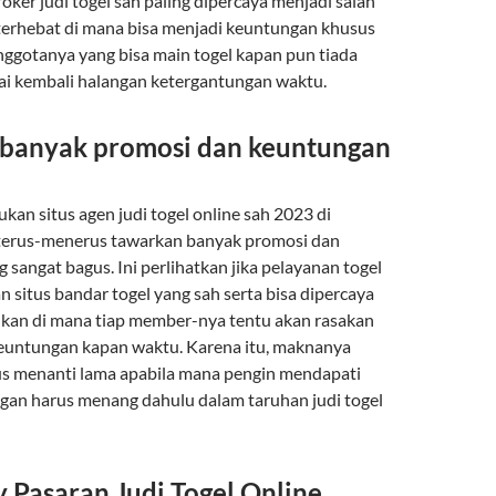
roker judi togel sah paling dipercaya menjadi salah
terhebat di mana bisa menjadi keuntungan khusus
nggotanya yang bisa main togel kapan pun tiada
i kembali halangan ketergantungan waktu.
banyak promosi dan keuntungan
ukan situs agen judi togel online sah 2023 di
 terus-menerus tawarkan banyak promosi dan
sangat bagus. Ini perlihatkan jika pelayanan togel
 situs bandar togel yang sah serta bisa dipercaya
kan di mana tiap member-nya tentu akan rasakan
euntungan kapan waktu. Karena itu, maknanya
us menanti lama apabila mana pengin mendapati
an harus menang dahulu dalam taruhan judi togel
 Pasaran Judi Togel Online