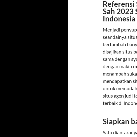
Referensi 
Sah 2023 S
Indonesia
Menjadi penyupla
seandainya situs
bertambah banyak
disajikan situs 
sama dengan sya
dengan makin me
menambah sukar
mendapatkan situ
untuk memudahka
situs agen judi t
terbaik di Indone
Siapkan b
Satu diantaranya