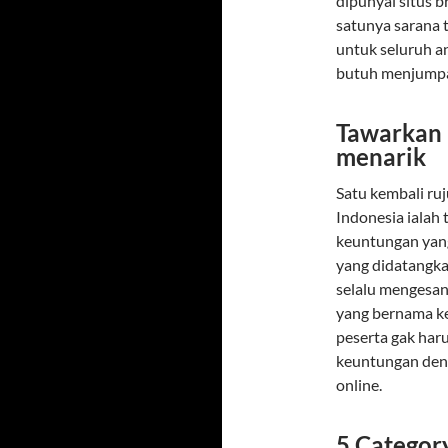
dipunyai situs b
satunya sarana 
untuk seluruh a
butuh menjumpa
Tawarkan 
menarik
Satu kembali ruj
Indonesia ialah
keuntungan yang 
yang didatangkan
selalu mengesan
yang bernama k
peserta gak har
keuntungan deng
online.
5 Category