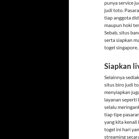
punya service ju
judi toto. Pasa
tiap anggota d
maupun hoki ter
Sebab, situs ba
serta siapkan m
togel singapore,
Siapkan li
Selainnya sediak
situs biro judi 
menyiapkan juga
layanan seperti 
selalu meringank
tiap tipe pasar
yang kita kenali
togel ini hari y
streaming secara