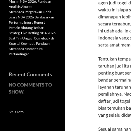
Musim NBA 2026: Panduan
agen judi togel 
Analisis Akurat
waktu ini siapa 
Membaca Pergerakan Odds
dimanapun lebih
Juara NBA 2026 Berdasarkan
Performa Injury Report
secara tergabun
Pemain Bintang Terbaru
ini udah ada link
Strategi Live Betting NBA 2026
Indonesia yang p
Saat Tim Unggul Comeback di
Kuartal Keempat: Panduan
serta amat mem
Membaca Momentum
Pertandingan
Tentukan tempat
taruhan judi it
penting buat se
Recent Comments
bandar permaina
NO COMMENTS TO
layanan taruhan 
SHOW.
pemilahnya. Nac
daftar judi toge
bisa temukan ba
Situs Toto
yang selalu did
Sesuai sama nama