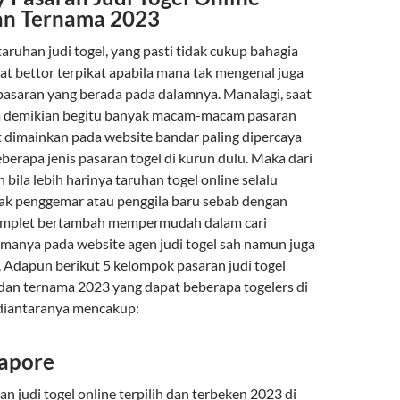
dan Ternama 2023
taruhan judi togel, yang pasti tidak cukup bahagia
bettor terpikat apabila mana tak mengenal juga
saran yang berada pada dalamnya. Manalagi, saat
da demikian begitu banyak macam-macam pasaran
t dimainkan pada website bandar paling dipercaya
erapa jenis pasaran togel di kurun dulu. Maka dari
h bila lebih harinya taruhan togel online selalu
ak penggemar atau penggila baru sebab dengan
omplet bertambah mempermudah dalam cari
manya pada website agen judi togel sah namun juga
. Adapun berikut 5 kelompok pasaran judi togel
 dan ternama 2023 yang dapat beberapa togelers di
diantaranya mencakup:
gapore
 judi togel online terpilih dan terbeken 2023 di