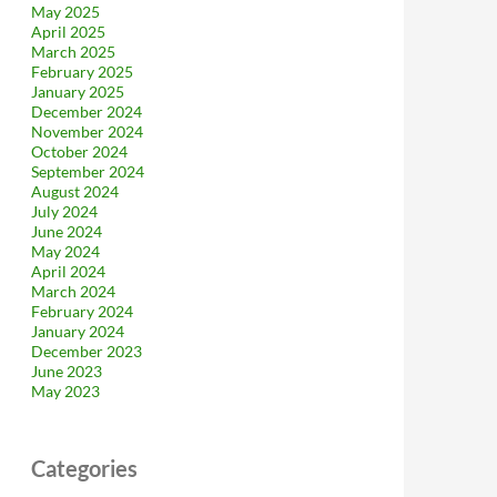
May 2025
April 2025
March 2025
February 2025
January 2025
December 2024
November 2024
October 2024
September 2024
August 2024
July 2024
June 2024
May 2024
April 2024
March 2024
February 2024
January 2024
December 2023
June 2023
May 2023
Categories