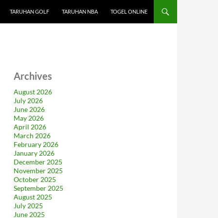
TARUHAN GOLF
TARUHAN NBA
TOGEL ONLINE
Archives
August 2026
July 2026
June 2026
May 2026
April 2026
March 2026
February 2026
January 2026
December 2025
November 2025
October 2025
September 2025
August 2025
July 2025
June 2025