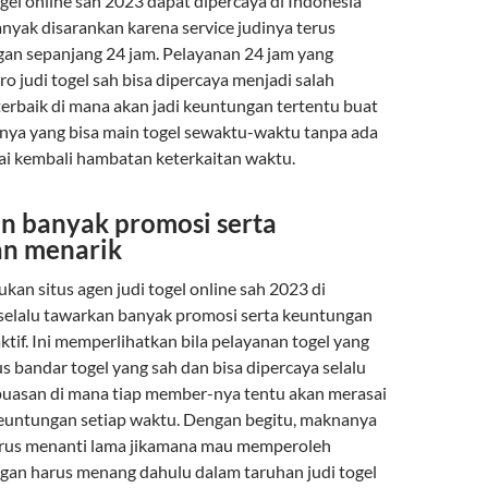
togel online sah 2023 dapat dipercaya di Indonesia
anyak disarankan karena service judinya terus
n sepanjang 24 jam. Pelayanan 24 jam yang
iro judi togel sah bisa dipercaya menjadi salah
terbaik di mana akan jadi keuntungan tertentu buat
ya yang bisa main togel sewaktu-waktu tanpa ada
i kembali hambatan keterkaitan waktu.
n banyak promosi serta
n menarik
ukan situs agen judi togel online sah 2023 di
 selalu tawarkan banyak promosi serta keuntungan
ktif. Ini memperlihatkan bila pelayanan togel yang
s bandar togel yang sah dan bisa dipercaya selalu
uasan di mana tiap member-nya tentu akan merasai
euntungan setiap waktu. Dengan begitu, maknanya
arus menanti lama jikamana mau memperoleh
an harus menang dahulu dalam taruhan judi togel