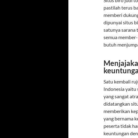
Situs biro judi 
pastilah terus b
memberi dukunga
dipunyai situs b
satunya sarana 
semua member-n
butuh menjumpa
Menjajaka
keuntunga
Satu kembali ruj
Indonesia yaitu
yang sangat atra
didatangkan situ
memberikan kep
yang bernama k
peserta tidak h
keuntungan deng