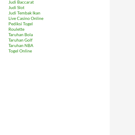
Judi Baccarat
Judi Slot
Judi Tembak Ikan
Live Casino Online
Pediksi Togel
Roulette
Taruhan Bola
Taruhan Golf
Taruhan NBA
Togel Online