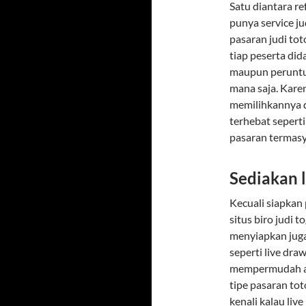
Satu diantara re
punya service ju
pasaran judi tot
tiap peserta di
maupun peruntu
mana saja. Karen
memilihkannya d
terhebat seperti
pasaran termasy
Sediakan l
Kecuali siapkan 
situs biro judi 
menyiapkan juga
seperti live draw
mempermudah ang
tipe pasaran to
kenali kalau liv