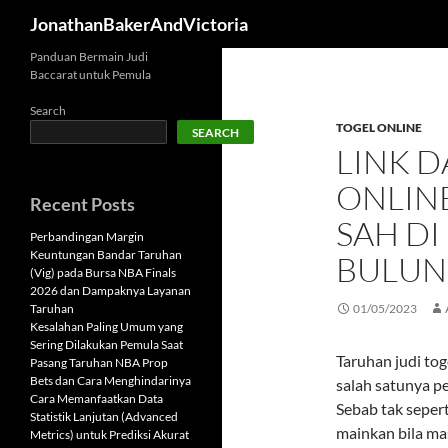
Search
JonathanBakerAndVictoria
Panduan Bermain Judi
Baccarat untuk Pemula
Search
TOGEL ONLINE
SEARCH
LINK D
ONLINE
Recent Posts
SAH DI
Perbandingan Margin
Keuntungan Bandar Taruhan
BULU
(Vig) pada Bursa NBA Finals
2026 dan Dampaknya Layanan
Taruhan
01/05/2023
Kesalahan Paling Umum yang
Sering Dilakukan Pemula Saat
Taruhan judi tog
Pasang Taruhan NBA Prop
Bets dan Cara Menghindarinya
salah satunya p
Cara Memanfaatkan Data
Sebab tak sepert
Statistik Lanjutan (Advanced
mainkan bila mas
Metrics) untuk Prediksi Akurat