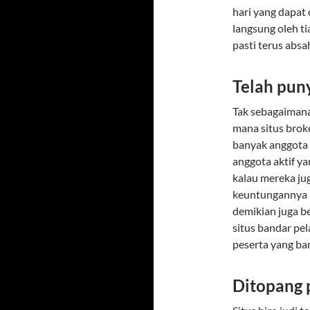
hari yang dapat 
langsung oleh ti
pasti terus absa
Telah pun
Tak sebagaimana
mana situs broke
banyak anggota 
anggota aktif y
kalau mereka ju
keuntungannya m
demikian juga b
situs bandar pel
peserta yang ba
Ditopang 