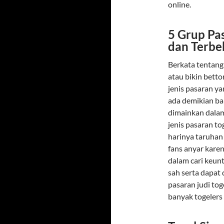
online.
5 Grup Pas
dan Terbe
Berkata tentang 
atau bikin betto
jenis pasaran ya
ada demikian ba
dimainkan dalam
jenis pasaran tog
harinya taruhan
fans anyar kare
dalam cari keun
sah serta dapat 
pasaran judi tog
banyak togelers