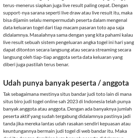
terus-menerus siapkan juga live result paling cepat. Dengan
support-nya sarana seperti live draw atau live result itu, maka
bisa dijamin selalu mempermudah peserta dalam mengenal
data keluaran togel dari tiap macam pasaran toto apa saja
didalamnya. Masalahnya sama dengan yang kita pahami kalau
live result sebuah sistem pengeluaran angka togel ini hari yang
dapat ditonton secara langsung atau secara streaming secara
langsung oleh tiap-tiap anggota serta data keluaran yang
diberi juga pastilah terus benar.
Udah punya banyak peserta / anggota
Tak sebagaimana mestinya situs bandar judi toto lain di mana
situs biro judi togel online sah 2023 di Indonesia telah punya
banyak anggota atau anggota. Dengan ada banyaknya jumlah
peserta aktif yang sudah tergabung didalamnya pastinya jadi
tanda jika mereka lantas udah rasakan sendiri kepuasan atau
keuntungannya bermain judi togel di web bandar itu. Maka