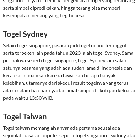
singapore ini yaitu memiliki pengeluaran togel yang terancang
serta simpel diprediksikan, hingga terang bisa memberi
kesempatan menang yang begitu besar.
Togel Sydney
Selain togel singapore, pasaran judi togel online terunggul
serta terbeken lain pada tahun 2023 ialah togel Sydney. Sama
perihalnya seperti togel singapore, togel Sydney jadi salah
satunya pasaran yang udah ada sudah lama di Indonesia dan
kerapkali dimainkan karena tawarkan berapa banyak
kelebihan, utamanya dari skedul result togelnya yang terus
ada di dalam tiap harinya dan amat simpel di ikuti jam keluaran
pada waktu 13:50 WIB.
Togel Taiwan
Togel taiwan memanglah anyar ada pertama seusai ada
sejumlah pasaran populer seperti togel singapore, Sydney atau