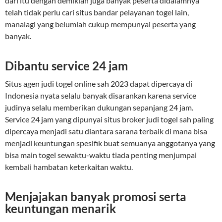
dari itu dengan demikian juga banyak peserta didalamnya
telah tidak perlu cari situs bandar pelayanan togel lain,
manalagi yang belumlah cukup mempunyai peserta yang
banyak.
Dibantu service 24 jam
Situs agen judi togel online sah 2023 dapat dipercaya di
Indonesia nyata selalu banyak disarankan karena service
judinya selalu memberikan dukungan sepanjang 24 jam.
Service 24 jam yang dipunyai situs broker judi togel sah paling
dipercaya menjadi satu diantara sarana terbaik di mana bisa
menjadi keuntungan spesifik buat semuanya anggotanya yang
bisa main togel sewaktu-waktu tiada penting menjumpai
kembali hambatan keterkaitan waktu.
Menjajakan banyak promosi serta
keuntungan menarik