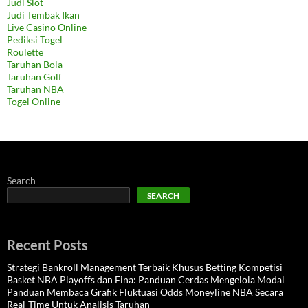
Judi Slot
Judi Tembak Ikan
Live Casino Online
Pediksi Togel
Roulette
Taruhan Bola
Taruhan Golf
Taruhan NBA
Togel Online
Search
SEARCH
Recent Posts
Strategi Bankroll Management Terbaik Khusus Betting Kompetisi
Basket NBA Playoffs dan Fina: Panduan Cerdas Mengelola Modal
Panduan Membaca Grafik Fluktuasi Odds Moneyline NBA Secara
Real-Time Untuk Analisis Taruhan