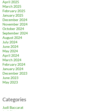
April 2025
March 2025
February 2025
January 2025
December 2024
November 2024
October 2024
September 2024
August 2024
July 2024
June 2024
May 2024
April 2024
March 2024
February 2024
January 2024
December 2023
June 2023
May 2023
Categories
Judi Baccarat