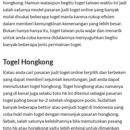
hongkong. Namun walaupun begitu togel taiwan waktu ini jadi
salah satunya model pasaran judi togel online yang banyak
mulai disukai beberapa togel mania karena cukup efisien
dalam memberi kemungkinan kemenangan yang lebih besar.
Bukan hanya hanya itu, togel taiwan pula wajar dan menarik
untuk anda coba karena didalamnya menyuguhkan begitu
banyak beberapa jenis permainan togel.
Togel Hongkong
Kalau anda cari pasaran judi togel online terpilih dan terbeken
yang dapat memberi sejumlah keuntungan, jadi anda dapat
memutuskan togel hongkong. Togel hongkong atau namanya
yang di kenal juga selaku toto hk ini ditemui sebagai pasaran
togel paling besar ke-2 setelah singapore pools. Sudahlah
banyak beberapa bettor atau penjudi togel di Indonesia yang
coba hoki main togel dengan menunjuk pasaran hongkong.
Sebab, salah satunya kelebihannya bila memutuskan pasang
toto hk atau hongkong yaitu lebih enteng untuk dimainkan