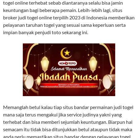
togel online terhebat sebab diantaranya selalu bisa jamin
keuntungan bagi beberapa pemain. Lebih-lebih lagi, situs
broker judi togel online terpilih 2023 di Indonesia memberikan
pelayanan taruhan togel yang sesuai sama keperluan serta
impian banyak penjudi toto sekarang ini.
Memanglah betul kalau tiap situs bandar permainan judi togel
mana saja terus mengakui jika service judinya yakni yang
terhebat dan bisa memberi sejumlah keuntungan. Biarpun hal
semacam itu tidak bisa ditunjukkan betul ataupun tidak maka
anda perlu memastikan situs bandar dengan pelayanan togel