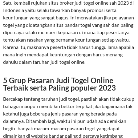
Satu kembali rujukan situs broker judi togel online sah 2023 di
Indonesia yaitu selalu tawarkan banyak promosi serta
keuntungan yang sangat bagus. Ini menyatakan jika pelayanan
togel yang didatangkan situs bandar togel yang sah dan paling
dipercaya selalu memberi kepuasan di mana tiap pesertanya
tentu akan rasakan yang bernama keuntungan setiap waktu.
Karena itu, maknanya peserta tidak harus tunggu lama apabila
mana ingin mendapat keuntungan dengan harus menang
dahulu dalam taruhan judi togel online.
5 Grup Pasaran Judi Togel Online
Terbaik serta Paling populer 2023
Bercakap tentang taruhan judi togel, pastilah akan tidak cukup
bahagia maupun membikin bettor terpikat jika bagaimana tak
ketahui juga beberapa jenis pasaran yang berada pada
dalamnya. Ditambah lagi, waktu ini pun udah ada demikian
begitu banyak macam-macam pasaran togel yang dapat
dimainkan di website bandar paling dipercaya ketimbang