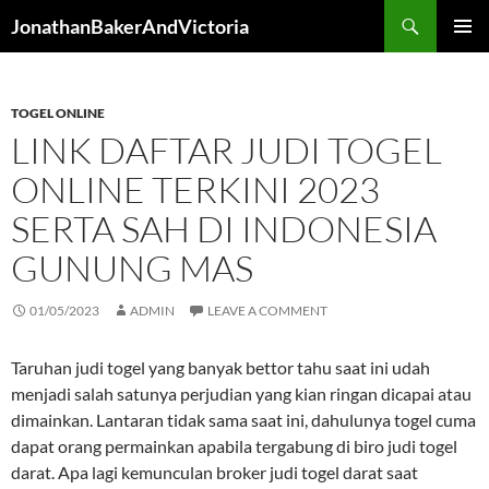
Search
JonathanBakerAndVictoria
SKIP
PRIMAR
TO
MENU
CONTENT
TOGEL ONLINE
LINK DAFTAR JUDI TOGEL
ONLINE TERKINI 2023
SERTA SAH DI INDONESIA
GUNUNG MAS
01/05/2023
ADMIN
LEAVE A COMMENT
Taruhan judi togel yang banyak bettor tahu saat ini udah
menjadi salah satunya perjudian yang kian ringan dicapai atau
dimainkan. Lantaran tidak sama saat ini, dahulunya togel cuma
dapat orang permainkan apabila tergabung di biro judi togel
darat. Apa lagi kemunculan broker judi togel darat saat