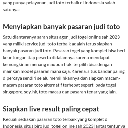
yang punya pelayanan judi toto terbaik di Indonesia salah
satunya:
Menyiapkan banyak pasaran judi toto
Satu diantaranya saran situs agen judi togel online sah 2023
yang miliki service judi toto terbaik adalah terus siapkan
banyak pasaran judi toto. Pasaran togel yang komplet bisa beri
keuntungan tiap peserta didalamnya karena mendapat
kemungkinan menang maupun hoki terpilih bisa dengan
mainkan model pasaran mana saja. Karena, situs bandar paling
dipercaya sendiri selalu memilihkannya dan siapkan macam-
macam pasaran toto alternatif terhebat seperti pada togel
singapore, sdy, hk, toto macau dan pasaran tenar yang lain.
Siapkan live result paling cepat
Kecuali sediakan pasaran toto terbaik yang komplet di
Indonesia, situs biro judi togel online sah 2023 lantas tentunya