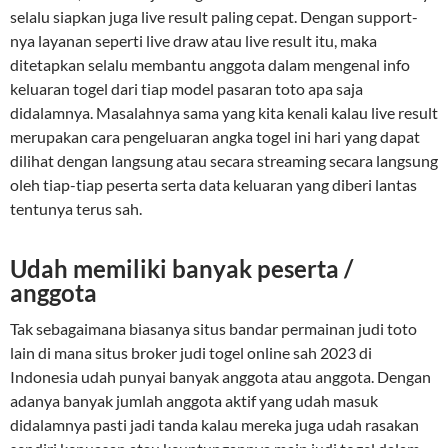
selalu siapkan juga live result paling cepat. Dengan support-
nya layanan seperti live draw atau live result itu, maka
ditetapkan selalu membantu anggota dalam mengenal info
keluaran togel dari tiap model pasaran toto apa saja
didalamnya. Masalahnya sama yang kita kenali kalau live result
merupakan cara pengeluaran angka togel ini hari yang dapat
dilihat dengan langsung atau secara streaming secara langsung
oleh tiap-tiap peserta serta data keluaran yang diberi lantas
tentunya terus sah.
Udah memiliki banyak peserta /
anggota
Tak sebagaimana biasanya situs bandar permainan judi toto
lain di mana situs broker judi togel online sah 2023 di
Indonesia udah punyai banyak anggota atau anggota. Dengan
adanya banyak jumlah anggota aktif yang udah masuk
didalamnya pasti jadi tanda kalau mereka juga udah rasakan