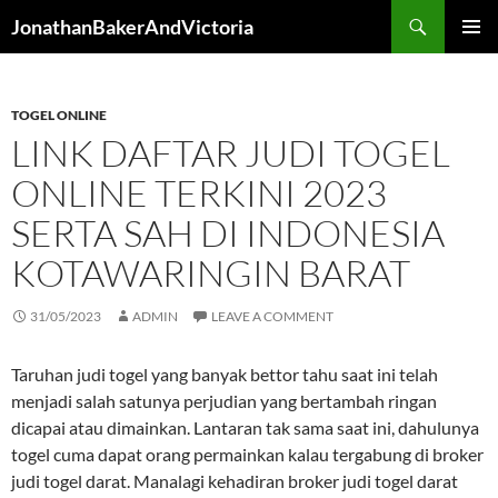
Search
JonathanBakerAndVictoria
SKIP
PRIMAR
TO
MENU
CONTENT
TOGEL ONLINE
LINK DAFTAR JUDI TOGEL
ONLINE TERKINI 2023
SERTA SAH DI INDONESIA
KOTAWARINGIN BARAT
31/05/2023
ADMIN
LEAVE A COMMENT
Taruhan judi togel yang banyak bettor tahu saat ini telah
menjadi salah satunya perjudian yang bertambah ringan
dicapai atau dimainkan. Lantaran tak sama saat ini, dahulunya
togel cuma dapat orang permainkan kalau tergabung di broker
judi togel darat. Manalagi kehadiran broker judi togel darat