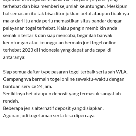
terhebat dan bisa memberi sejumlah keuntungan. Meskipun
hal semacam itu tak bisa ditunjukkan betul ataupun tidaknya
maka dari itu anda perlu memastikan situs bandar dengan
pelayanan togel terhebat. Kalau pengin membikin anda
semakin tertarik dan siap mencoba, beginilah banyak
keuntungan atau keunggulan bermain judi togel online
terhebat 2023 di Indonesia yang dapat anda capai di
antaranya:
Siap semua daftar type pasaran togel terbaik serta sah WLA.
Gampangnya bermain togel online sewaktu-waktu dengan
bantuan service 24 jam.
Sedikitnya bet ataupun deposit yang termasuk sangatlah
rendah.
Beberapa jenis alternatif deposit yang disiapkan.
Agunan judi togel aman serta bisa dipercaya.