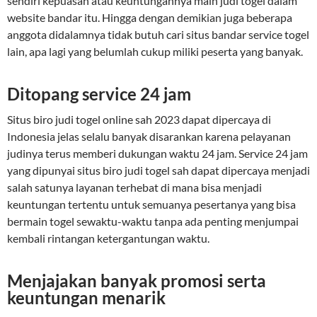
sendiri kepuasan atau keuntungannya main judi togel dalam
website bandar itu. Hingga dengan demikian juga beberapa
anggota didalamnya tidak butuh cari situs bandar service togel
lain, apa lagi yang belumlah cukup miliki peserta yang banyak.
Ditopang service 24 jam
Situs biro judi togel online sah 2023 dapat dipercaya di
Indonesia jelas selalu banyak disarankan karena pelayanan
judinya terus memberi dukungan waktu 24 jam. Service 24 jam
yang dipunyai situs biro judi togel sah dapat dipercaya menjadi
salah satunya layanan terhebat di mana bisa menjadi
keuntungan tertentu untuk semuanya pesertanya yang bisa
bermain togel sewaktu-waktu tanpa ada penting menjumpai
kembali rintangan ketergantungan waktu.
Menjajakan banyak promosi serta
keuntungan menarik