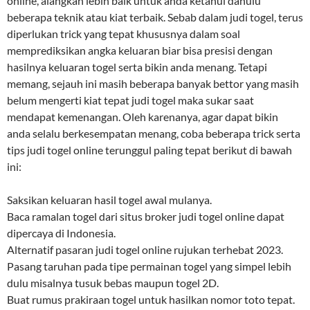
online, alangkah lebih baik untuk anda ketahui dahulu
beberapa teknik atau kiat terbaik. Sebab dalam judi togel, terus
diperlukan trick yang tepat khususnya dalam soal
memprediksikan angka keluaran biar bisa presisi dengan
hasilnya keluaran togel serta bikin anda menang. Tetapi
memang, sejauh ini masih beberapa banyak bettor yang masih
belum mengerti kiat tepat judi togel maka sukar saat
mendapat kemenangan. Oleh karenanya, agar dapat bikin
anda selalu berkesempatan menang, coba beberapa trick serta
tips judi togel online terunggul paling tepat berikut di bawah
ini:
Saksikan keluaran hasil togel awal mulanya.
Baca ramalan togel dari situs broker judi togel online dapat
dipercaya di Indonesia.
Alternatif pasaran judi togel online rujukan terhebat 2023.
Pasang taruhan pada tipe permainan togel yang simpel lebih
dulu misalnya tusuk bebas maupun togel 2D.
Buat rumus prakiraan togel untuk hasilkan nomor toto tepat.