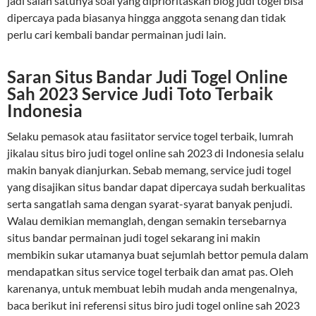
jadi salah satunya soal yang diprioritaskan blog judi togel bisa
dipercaya pada biasanya hingga anggota senang dan tidak
perlu cari kembali bandar permainan judi lain.
Saran Situs Bandar Judi Togel Online
Sah 2023 Service Judi Toto Terbaik
Indonesia
Selaku pemasok atau fasiitator service togel terbaik, lumrah
jikalau situs biro judi togel online sah 2023 di Indonesia selalu
makin banyak dianjurkan. Sebab memang, service judi togel
yang disajikan situs bandar dapat dipercaya sudah berkualitas
serta sangatlah sama dengan syarat-syarat banyak penjudi.
Walau demikian memanglah, dengan semakin tersebarnya
situs bandar permainan judi togel sekarang ini makin
membikin sukar utamanya buat sejumlah bettor pemula dalam
mendapatkan situs service togel terbaik dan amat pas. Oleh
karenanya, untuk membuat lebih mudah anda mengenalnya,
baca berikut ini referensi situs biro judi togel online sah 2023