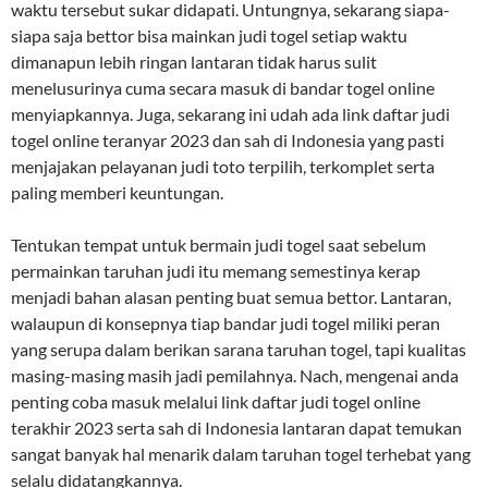
waktu tersebut sukar didapati. Untungnya, sekarang siapa-
siapa saja bettor bisa mainkan judi togel setiap waktu
dimanapun lebih ringan lantaran tidak harus sulit
menelusurinya cuma secara masuk di bandar togel online
menyiapkannya. Juga, sekarang ini udah ada link daftar judi
togel online teranyar 2023 dan sah di Indonesia yang pasti
menjajakan pelayanan judi toto terpilih, terkomplet serta
paling memberi keuntungan.
Tentukan tempat untuk bermain judi togel saat sebelum
permainkan taruhan judi itu memang semestinya kerap
menjadi bahan alasan penting buat semua bettor. Lantaran,
walaupun di konsepnya tiap bandar judi togel miliki peran
yang serupa dalam berikan sarana taruhan togel, tapi kualitas
masing-masing masih jadi pemilahnya. Nach, mengenai anda
penting coba masuk melalui link daftar judi togel online
terakhir 2023 serta sah di Indonesia lantaran dapat temukan
sangat banyak hal menarik dalam taruhan togel terhebat yang
selalu didatangkannya.