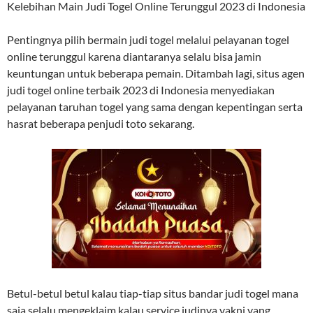
Kelebihan Main Judi Togel Online Terunggul 2023 di Indonesia
Pentingnya pilih bermain judi togel melalui pelayanan togel
online terunggul karena diantaranya selalu bisa jamin
keuntungan untuk beberapa pemain. Ditambah lagi, situs agen
judi togel online terbaik 2023 di Indonesia menyediakan
pelayanan taruhan togel yang sama dengan kepentingan serta
hasrat beberapa penjudi toto sekarang.
Betul-betul betul kalau tiap-tiap situs bandar judi togel mana
saja selalu mengeklaim kalau service judinya yakni yang