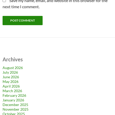
Save my name, email, and website in this browser for the
next time I comment.
Archives
August 2026
July 2026
June 2026
May 2026
April 2026
March 2026
February 2026
January 2026
December 2025
November 2025
October 2025