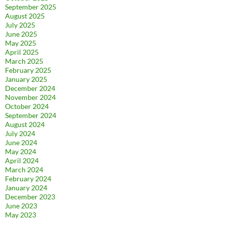
September 2025
August 2025
July 2025
June 2025
May 2025
April 2025
March 2025
February 2025
January 2025
December 2024
November 2024
October 2024
September 2024
August 2024
July 2024
June 2024
May 2024
April 2024
March 2024
February 2024
January 2024
December 2023
June 2023
May 2023