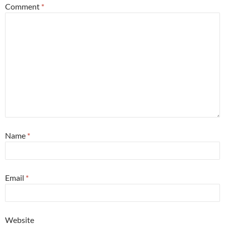
Comment
*
Name
*
Email
*
Website