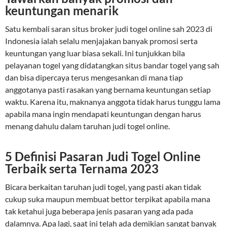
keuntungan menarik
Satu kembali saran situs broker judi togel online sah 2023 di
Indonesia ialah selalu menjajakan banyak promosi serta
keuntungan yang luar biasa sekali. Ini tunjukkan bila
pelayanan togel yang didatangkan situs bandar togel yang sah
dan bisa dipercaya terus mengesankan di mana tiap
anggotanya pasti rasakan yang bernama keuntungan setiap
waktu. Karena itu, maknanya anggota tidak harus tunggu lama
apabila mana ingin mendapati keuntungan dengan harus
menang dahulu dalam taruhan judi togel online.
5 Definisi Pasaran Judi Togel Online
Terbaik serta Ternama 2023
Bicara berkaitan taruhan judi togel, yang pasti akan tidak
cukup suka maupun membuat bettor terpikat apabila mana
tak ketahui juga beberapa jenis pasaran yang ada pada
dalamnya. Apa lagi, saat ini telah ada demikian sangat banyak