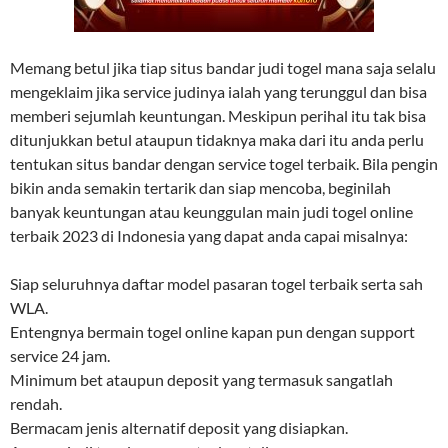
Memang betul jika tiap situs bandar judi togel mana saja selalu
mengeklaim jika service judinya ialah yang terunggul dan bisa
memberi sejumlah keuntungan. Meskipun perihal itu tak bisa
ditunjukkan betul ataupun tidaknya maka dari itu anda perlu
tentukan situs bandar dengan service togel terbaik. Bila pengin
bikin anda semakin tertarik dan siap mencoba, beginilah
banyak keuntungan atau keunggulan main judi togel online
terbaik 2023 di Indonesia yang dapat anda capai misalnya:
Siap seluruhnya daftar model pasaran togel terbaik serta sah
WLA.
Entengnya bermain togel online kapan pun dengan support
service 24 jam.
Minimum bet ataupun deposit yang termasuk sangatlah
rendah.
Bermacam jenis alternatif deposit yang disiapkan.