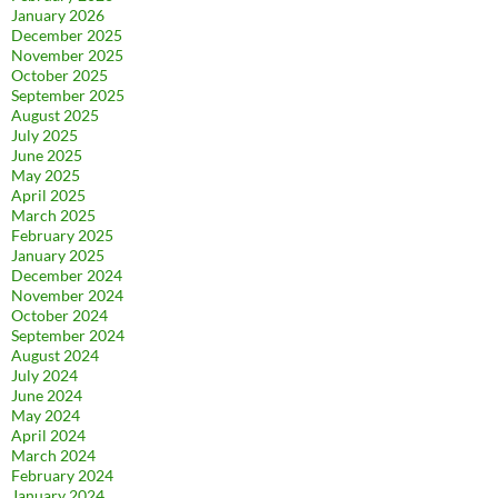
January 2026
December 2025
November 2025
October 2025
September 2025
August 2025
July 2025
June 2025
May 2025
April 2025
March 2025
February 2025
January 2025
December 2024
November 2024
October 2024
September 2024
August 2024
July 2024
June 2024
May 2024
April 2024
March 2024
February 2024
January 2024