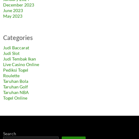
December 2023
June 2023
May 2023
Categories
Judi Baccarat
Judi Slot
Judi Tembak Ikan
Live Casino Online
Pediksi Togel
Roulette
Taruhan Bola
Taruhan Golf
Taruhan NBA
Togel Online
Search