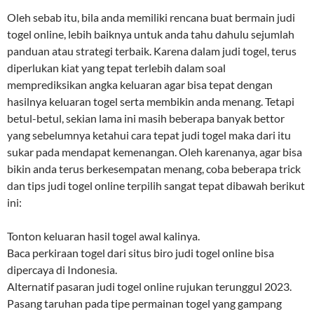
Oleh sebab itu, bila anda memiliki rencana buat bermain judi
togel online, lebih baiknya untuk anda tahu dahulu sejumlah
panduan atau strategi terbaik. Karena dalam judi togel, terus
diperlukan kiat yang tepat terlebih dalam soal
memprediksikan angka keluaran agar bisa tepat dengan
hasilnya keluaran togel serta membikin anda menang. Tetapi
betul-betul, sekian lama ini masih beberapa banyak bettor
yang sebelumnya ketahui cara tepat judi togel maka dari itu
sukar pada mendapat kemenangan. Oleh karenanya, agar bisa
bikin anda terus berkesempatan menang, coba beberapa trick
dan tips judi togel online terpilih sangat tepat dibawah berikut
ini:
Tonton keluaran hasil togel awal kalinya.
Baca perkiraan togel dari situs biro judi togel online bisa
dipercaya di Indonesia.
Alternatif pasaran judi togel online rujukan terunggul 2023.
Pasang taruhan pada tipe permainan togel yang gampang