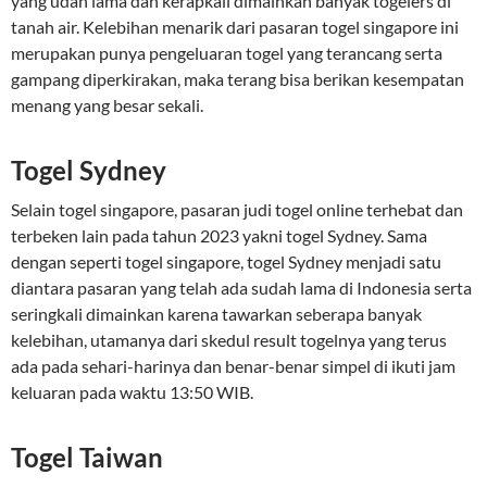
yang udah lama dan kerapkali dimainkan banyak togelers di
tanah air. Kelebihan menarik dari pasaran togel singapore ini
merupakan punya pengeluaran togel yang terancang serta
gampang diperkirakan, maka terang bisa berikan kesempatan
menang yang besar sekali.
Togel Sydney
Selain togel singapore, pasaran judi togel online terhebat dan
terbeken lain pada tahun 2023 yakni togel Sydney. Sama
dengan seperti togel singapore, togel Sydney menjadi satu
diantara pasaran yang telah ada sudah lama di Indonesia serta
seringkali dimainkan karena tawarkan seberapa banyak
kelebihan, utamanya dari skedul result togelnya yang terus
ada pada sehari-harinya dan benar-benar simpel di ikuti jam
keluaran pada waktu 13:50 WIB.
Togel Taiwan