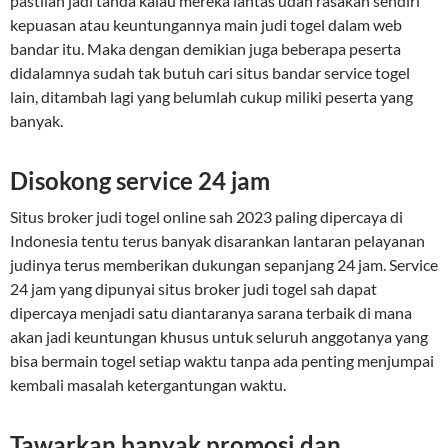
pastilah jadi tanda kalau mereka lantas udah rasakan sendiri
kepuasan atau keuntungannya main judi togel dalam web
bandar itu. Maka dengan demikian juga beberapa peserta
didalamnya sudah tak butuh cari situs bandar service togel
lain, ditambah lagi yang belumlah cukup miliki peserta yang
banyak.
Disokong service 24 jam
Situs broker judi togel online sah 2023 paling dipercaya di
Indonesia tentu terus banyak disarankan lantaran pelayanan
judinya terus memberikan dukungan sepanjang 24 jam. Service
24 jam yang dipunyai situs broker judi togel sah dapat
dipercaya menjadi satu diantaranya sarana terbaik di mana
akan jadi keuntungan khusus untuk seluruh anggotanya yang
bisa bermain togel setiap waktu tanpa ada penting menjumpai
kembali masalah ketergantungan waktu.
Tawarkan banyak promosi dan