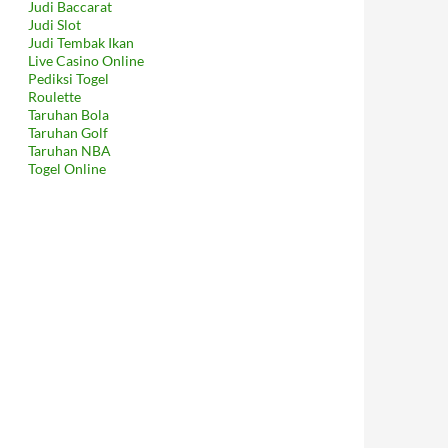
Judi Baccarat
Judi Slot
Judi Tembak Ikan
Live Casino Online
Pediksi Togel
Roulette
Taruhan Bola
Taruhan Golf
Taruhan NBA
Togel Online