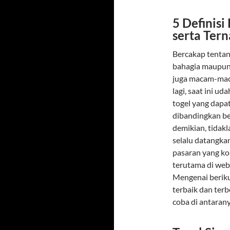
5 Definisi
serta Ter
Bercakap tentang
bahagia maupun 
juga macam-mac
lagi, saat ini u
togel yang dapa
dibandingkan be
demikian, tidakl
selalu datangka
pasaran yang k
terutama di web 
Mengenai berikut
terbaik dan ter
coba di antaran