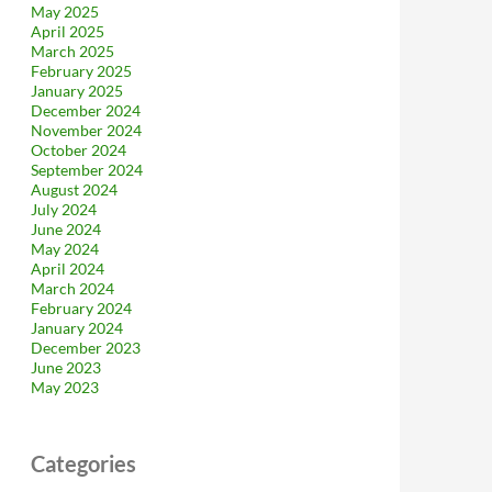
May 2025
April 2025
March 2025
February 2025
January 2025
December 2024
November 2024
October 2024
September 2024
August 2024
July 2024
June 2024
May 2024
April 2024
March 2024
February 2024
January 2024
December 2023
June 2023
May 2023
Categories