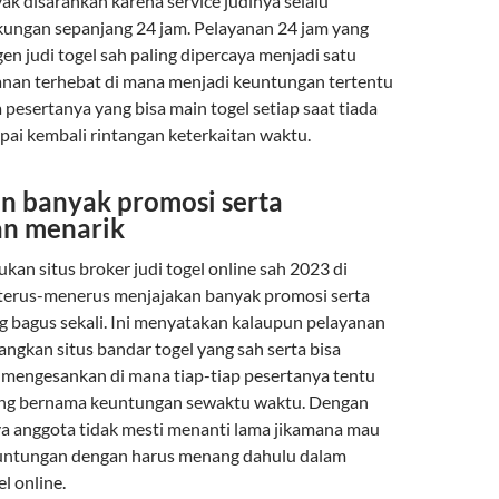
ak disarankan karena service judinya selalu
ungan sepanjang 24 jam. Pelayanan 24 jam yang
gen judi togel sah paling dipercaya menjadi satu
anan terhebat di mana menjadi keuntungan tertentu
pesertanya yang bisa main togel setiap saat tiada
ai kembali rintangan keterkaitan waktu.
n banyak promosi serta
n menarik
ukan situs broker judi togel online sah 2023 di
 terus-menerus menjajakan banyak promosi serta
 bagus sekali. Ini menyatakan kalaupun pelayanan
angkan situs bandar togel yang sah serta bisa
u mengesankan di mana tiap-tiap pesertanya tentu
ang bernama keuntungan sewaktu waktu. Dengan
a anggota tidak mesti menanti lama jikamana mau
ntungan dengan harus menang dahulu dalam
l online.