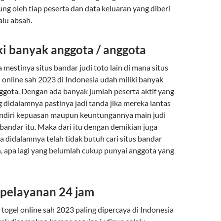
ng oleh tiap peserta dan data keluaran yang diberi
alu absah.
ki banyak anggota / anggota
mestinya situs bandar judi toto lain di mana situs
l online sah 2023 di Indonesia udah miliki banyak
ggota. Dengan ada banyak jumlah peserta aktif yang
 didalamnya pastinya jadi tanda jika mereka lantas
ndiri kepuasan maupun keuntungannya main judi
 bandar itu. Maka dari itu dengan demikian juga
 didalamnya telah tidak butuh cari situs bandar
in, apa lagi yang belumlah cukup punyai anggota yang
 pelayanan 24 jam
i togel online sah 2023 paling dipercaya di Indonesia