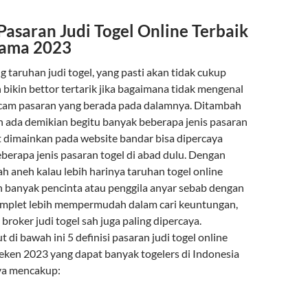
 Pasaran Judi Togel Online Terbaik
nama 2023
 taruhan judi togel, yang pasti akan tidak cukup
bikin bettor tertarik jika bagaimana tidak mengenal
am pasaran yang berada pada dalamnya. Ditambah
dah ada demikian begitu banyak beberapa jenis pasaran
t dimainkan pada website bandar bisa dipercaya
berapa jenis pasaran togel di abad dulu. Dengan
ah aneh kalau lebih harinya taruhan togel online
n banyak pencinta atau penggila anyar sebab dengan
omplet lebih mempermudah dalam cari keuntungan,
broker judi togel sah juga paling dipercaya.
 di bawah ini 5 definisi pasaran judi togel online
beken 2023 yang dapat banyak togelers di Indonesia
ya mencakup: