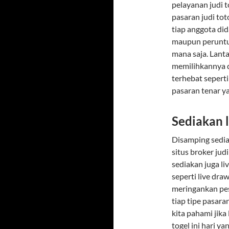
pelayanan judi 
pasaran judi tot
tiap anggota di
maupun peruntun
mana saja. Lanta
memilihkannya d
terhebat seperti
pasaran tenar ya
Sediakan l
Disamping sediak
situs broker jud
sediakan juga li
seperti live draw
meringankan pese
tiap tipe pasar
kita pahami jika
togel ini hari y