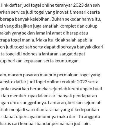
link daftar judi togel online teranyar 2023 dan sah
kan service judi togel yang inovatif, menarik serta
 berapa banyak kelebihan. Bukan sekedar hanya itu,
el yang disajikan juga amatlah komplet dan cukup
akah yang sekian lama ini amat diharap atau
apa togel mania. Maka itu, tidak salah apabila
en judi togel sah serta dapat dipercaya banyak dicari
a togel di Indonesia lantaran sangat dapat
gup berikan kepuasan serta keuntungan.
acam-macam pasaran maupun permainan togel yang
ebsite daftar judi togel online terakhir 2023 serta
a pula tawarkan beraneka sejumlah keuntungan buat
-tiap member-nya dalam cari banyak pendapatan
an untuk anggotanya. Lantaran, berikan sejumlah
ilah menjadi satu diantara hal yang dikedepankan
gel dapat dipercaya umumnya maka dari itu anggota
harus cari kembali bandar permainan judi lain.