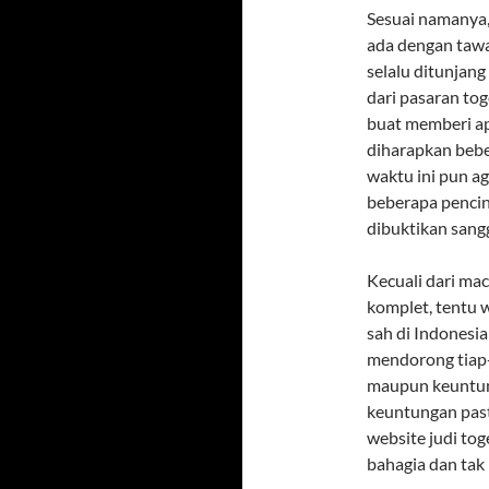
Sesuai namanya, 
ada dengan tawar
selalu ditunjang
dari pasaran tog
buat memberi ap
diharapkan beber
waktu ini pun ag
beberapa pencint
dibuktikan sang
Kecuali dari m
komplet, tentu w
sah di Indonesi
mendorong tiap
maupun keuntung
keuntungan past
website judi to
bahagia dan tak 