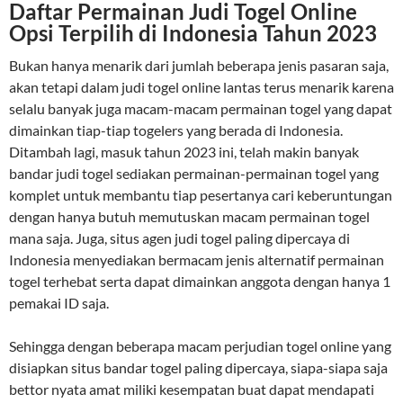
Daftar Permainan Judi Togel Online
Opsi Terpilih di Indonesia Tahun 2023
Bukan hanya menarik dari jumlah beberapa jenis pasaran saja,
akan tetapi dalam judi togel online lantas terus menarik karena
selalu banyak juga macam-macam permainan togel yang dapat
dimainkan tiap-tiap togelers yang berada di Indonesia.
Ditambah lagi, masuk tahun 2023 ini, telah makin banyak
bandar judi togel sediakan permainan-permainan togel yang
komplet untuk membantu tiap pesertanya cari keberuntungan
dengan hanya butuh memutuskan macam permainan togel
mana saja. Juga, situs agen judi togel paling dipercaya di
Indonesia menyediakan bermacam jenis alternatif permainan
togel terhebat serta dapat dimainkan anggota dengan hanya 1
pemakai ID saja.
Sehingga dengan beberapa macam perjudian togel online yang
disiapkan situs bandar togel paling dipercaya, siapa-siapa saja
bettor nyata amat miliki kesempatan buat dapat mendapati