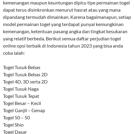
kemenangan maupun keuntungan dipicu tipe permainan togel
dapat terus disinkronkan menurut hasrat atau yang mana
dipandang termudah dimainkan. Karena bagaimanapun, setiap
model permainan togel yang terdapat punyai kemungkinan
kemenangan, ketentuan pasang angka dan tingkat kesukaran
yang relatif berbeda. Berikut semua daftar perjudian togel
online opsi terbaik di Indonesia tahun 2023 yang bisa anda
coba ialah:
Togel Tusuk Bebas
Togel Tusuk Bebas 2D
Togel 4D, 3D serta 2D
Togel Tusuk Naga
Togel Tusuk Tepat
Togel Besar – Kecil
Togel Ganjil – Genap
Togel 50 – 50
Togel Shio
Togel Dasar