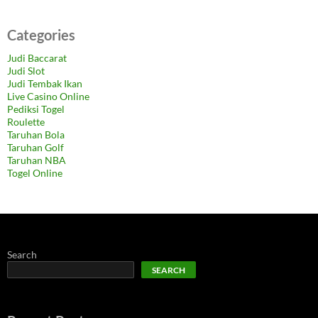
Categories
Judi Baccarat
Judi Slot
Judi Tembak Ikan
Live Casino Online
Pediksi Togel
Roulette
Taruhan Bola
Taruhan Golf
Taruhan NBA
Togel Online
Search
SEARCH