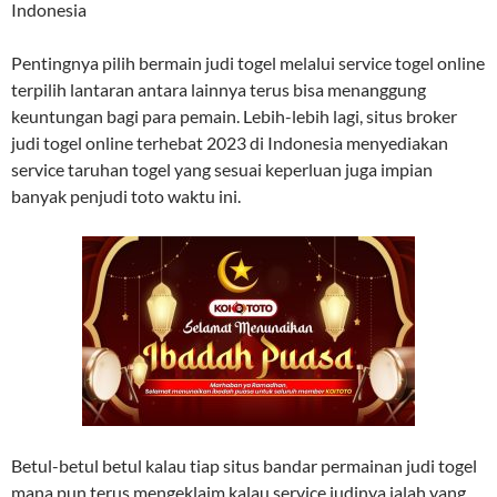
Indonesia
Pentingnya pilih bermain judi togel melalui service togel online
terpilih lantaran antara lainnya terus bisa menanggung
keuntungan bagi para pemain. Lebih-lebih lagi, situs broker
judi togel online terhebat 2023 di Indonesia menyediakan
service taruhan togel yang sesuai keperluan juga impian
banyak penjudi toto waktu ini.
Betul-betul betul kalau tiap situs bandar permainan judi togel
mana pun terus mengeklaim kalau service judinya ialah yang