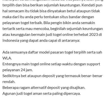
terpilih dan bisa berikan sejumlah keuntungan. Kendati pun
hal semacam itu tidak bisa dinyatakan betul ataupun tidak
maka dari itu anda perlu tentukan situs bandar dengan
pelayanan togel terbaik. Bila pengin bikin anda semakin
tertarik serta mau mencoba, beginilah sejumlah keuntungan
atau keunggulan bermain judi togel online terhebat 2023 di
Indonesia yang dapat anda capai di antaranya:
Ada semuanya daftar model pasaran togel terpilih serta sah
WLA.
Entengnya main togel online setiap waktu dengan support
pelayanan 24 jam.
Sedikitnya bet ataupun deposit yang termasuk benar-benar
rendah.
Beberapa ragam alternatif deposit yang disajikan.
Agunan judi togel aman serta paling dipercaya.