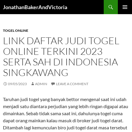
Search
JonathanBakerAndVictoria
SKIP
PRIMAR
TO
MENU
CONTENT
TOGEL ONLINE
LINK DAFTAR JUDI TOGEL
ONLINE TERKINI 2023
SERTA SAH DI INDONESIA
SINGKAWANG
09/05/2023
ADMIN
LEAVE A COMMENT
Taruhan judi togel yang banyak bettor mengenal saat ini udah
menjadi satu diantara perjudian yang lebih ringan digapai atau
dimainkan. Sebab tidak sama saat ini, dahulunya togel cuma
dapat orang mainkan kalau masuk di broker judi togel darat.
Ditambah lagi kemunculan biro judi togel darat masa tersebut