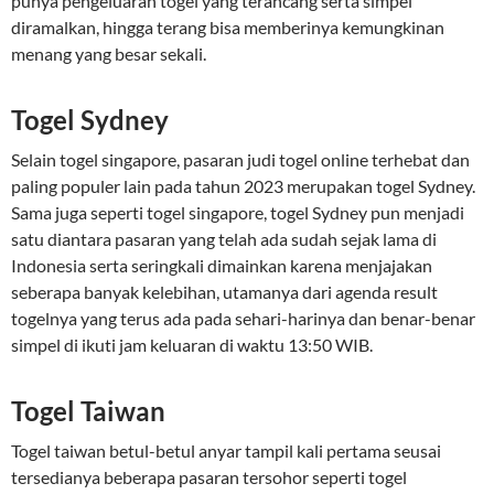
punya pengeluaran togel yang terancang serta simpel
diramalkan, hingga terang bisa memberinya kemungkinan
menang yang besar sekali.
Togel Sydney
Selain togel singapore, pasaran judi togel online terhebat dan
paling populer lain pada tahun 2023 merupakan togel Sydney.
Sama juga seperti togel singapore, togel Sydney pun menjadi
satu diantara pasaran yang telah ada sudah sejak lama di
Indonesia serta seringkali dimainkan karena menjajakan
seberapa banyak kelebihan, utamanya dari agenda result
togelnya yang terus ada pada sehari-harinya dan benar-benar
simpel di ikuti jam keluaran di waktu 13:50 WIB.
Togel Taiwan
Togel taiwan betul-betul anyar tampil kali pertama seusai
tersedianya beberapa pasaran tersohor seperti togel