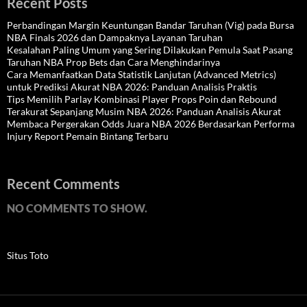
Recent Posts
Perbandingan Margin Keuntungan Bandar Taruhan (Vig) pada Bursa
NBA Finals 2026 dan Dampaknya Layanan Taruhan
Kesalahan Paling Umum yang Sering Dilakukan Pemula Saat Pasang
Taruhan NBA Prop Bets dan Cara Menghindarinya
Cara Memanfaatkan Data Statistik Lanjutan (Advanced Metrics)
untuk Prediksi Akurat NBA 2026: Panduan Analisis Praktis
Tips Memilih Parlay Kombinasi Player Props Poin dan Rebound
Terakurat Sepanjang Musim NBA 2026: Panduan Analisis Akurat
Membaca Pergerakan Odds Juara NBA 2026 Berdasarkan Performa
Injury Report Pemain Bintang Terbaru
Recent Comments
NO COMMENTS TO SHOW.
Situs Toto