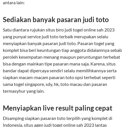
antara lain:
Sediakan banyak pasaran judi toto
Satu diantara rujukan situs biro judi togel online sah 2023
yang punyai service judi toto terbaik merupakan selalu
menyiapkan banyak pasaran judi toto. Pasaran togel yang
komplet bisa beri keuntungan tiap anggota didalamnya sebab
peroleh kesempatan menang maupun peruntungan terhebat
bisa dengan mainkan tipe pasaran mana saja. Karena, situs
bandar dapat dipercaya sendiri selalu memilihkannya serta
siapkan macam-macam pasaran toto opsi terhebat seperti
sama togel singapore, sdy, hk, toto macau dan pasaran
termasyhur yang lain.
Menyiapkan live result paling cepat
Disamping siapkan pasaran toto terpilih yang komplet di
Indonesia, situs agen judi togel online sah 2023 lantas