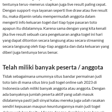
tentunya terus-menerus siapkan juga live result paling cepat.
Dengan support-nya layanan seperti live draw atau live result
itu, maka dijamin selalu mempermudah anggota dalam
mengerti info keluaran togel dari tiap type pasaran toto
apapun itu didalamnya. Karena sama dengan yang kita kenali
jika live result sebuah cara pengeluaran angka togel ini hari
yang dapat ditonton secara langsung atau secara streaming
secara langsung oleh tiap-tiap anggota dan data keluaran yang
diberi juga tentunya terus benar.
Telah miliki banyak peserta / anggota
Tidak sebagaimana umumnya situs bandar permainan judi
toto lain di mana situs biro judi togel online sah 2023 di
Indonesia udah miliki banyak anggota atau anggota. Dengan
ada banyaknya jumlah peserta aktif yang udah masuk
didalamnya pasti jadi sinyal kalau mereka juga udah rasakan
sendiri kepuasan maupun keuntungannya main judi togel