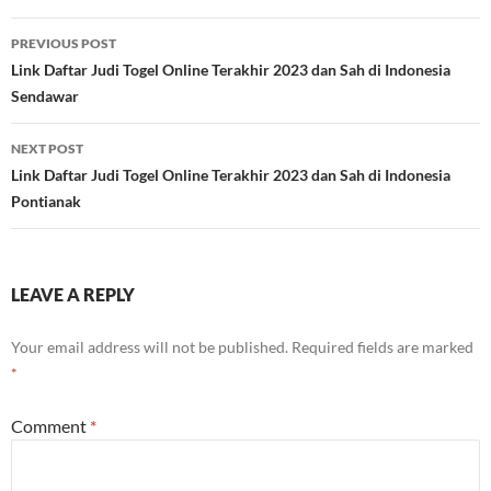
Post
PREVIOUS POST
navigation
Link Daftar Judi Togel Online Terakhir 2023 dan Sah di Indonesia
Sendawar
NEXT POST
Link Daftar Judi Togel Online Terakhir 2023 dan Sah di Indonesia
Pontianak
LEAVE A REPLY
Your email address will not be published.
Required fields are marked
*
Comment
*