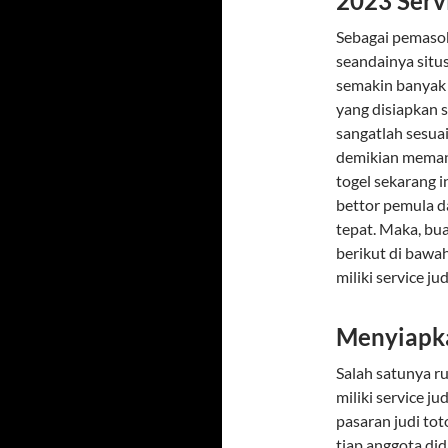
2023 Servi
Sebagai pemasok 
seandainya situs
semakin banyak 
yang disiapkan 
sangatlah sesua
demikian memang
togel sekarang 
bettor pemula da
tepat. Maka, bu
berikut di bawah
miliki service ju
Menyiapka
Salah satunya ru
miliki service j
pasaran judi tot
tiap anggota d