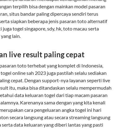
gan terpilih bisa dengan mainkan model pasaran
an, situs bandar paling dipercaya sendiri terus
rta siapkan beberapa jenis pasaran toto alternatif
i juga togel singapore, sdy, hk, toto macau serta
yang lain.
 live result paling cepat
pasaran toto terhebat yang komplet di Indonesia,
i togel online sah 2023 juga pastilah selalu sediakan
 paling cepat. Dengan support-nya layanan seperti live
result itu, maka bisa ditandaskan selalu mempermudah
etahui data keluaran togel dari tiap macam pasaran
idalamnya. Karenanya sama dengan yang kita kenali
t merupakan cara pengeluaran angka togel ini hari
nton secara langsung atau secara streaming langsung
a serta data keluaran yang diberi lantas yang pasti