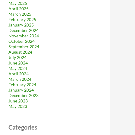
May 2025
April 2025
March 2025
February 2025
January 2025
December 2024
November 2024
October 2024
September 2024
August 2024
July 2024
June 2024
May 2024
April 2024
March 2024
February 2024
January 2024
December 2023
June 2023
May 2023
Categories