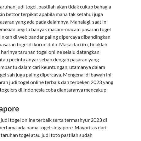
taruhan judi togel, pastilah akan tidak cukup bahagia
 bettor terpikat apabila mana tak ketahui juga
asaran yang ada pada dalamnya. Manalagi, saat ini
demikian begitu banyak macam-macam pasaran togel
inkan di web bandar paling dipercaya dibandingkan
aran togel di kurun dulu. Maka dari itu, tidaklah
 harinya taruhan togel online selalu datangkan
atau pecinta anyar sebab dengan pasaran yang
embantu dalam cari keuntungan, utamanya dalam
gel sah juga paling dipercaya. Mengenai di bawah ini
ran judi togel online terbaik dan terbeken 2023 yang
togelers di Indonesia coba diantaranya mencakup:
gapore
 judi togel online terbaik serta termashyur 2023 di
pertama ada nama togel singapore. Mayoritas dari
taruhan togel atau judi toto pastilah sudah