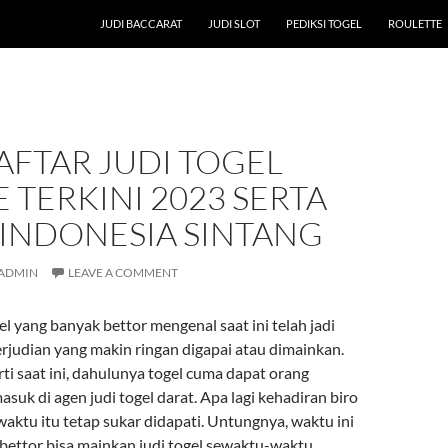
SKIP TO CONTENT
JUDI BACCARAT
JUDI SLOT
PEDIKSI TOGEL
ROULETTE
AFTAR JUDI TOGEL
 TERKINI 2023 SERTA
 INDONESIA SINTANG
ADMIN
LEAVE A COMMENT
el yang banyak bettor mengenal saat ini telah jadi
erjudian yang makin ringan digapai atau dimainkan.
ti saat ini, dahulunya togel cuma dapat orang
suk di agen judi togel darat. Apa lagi kehadiran biro
 waktu itu tetap sukar didapati. Untungnya, waktu ini
 bettor bisa mainkan judi togel sewaktu-waktu