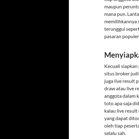
maupun peruntun
mana pun. Lantar
memilihkannya se
terunggul sepert
pasaran populer 
Menyiapkan
Kecuali siapkan 
situs broker jud
juga live result
draw atau live 
anggota dalam k
toto apa saja d
kalau live resul
yang dapat dito
oleh tiap pesert
selalu sah.