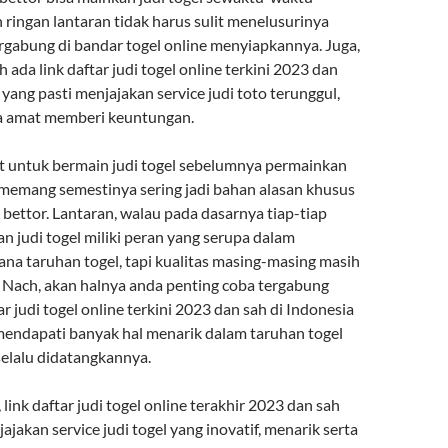
ringan lantaran tidak harus sulit menelusurinya
rgabung di bandar togel online menyiapkannya. Juga,
h ada link daftar judi togel online terkini 2023 dan
 yang pasti menjajakan service judi toto terunggul,
a amat memberi keuntungan.
 untuk bermain judi togel sebelumnya permainkan
u memang semestinya sering jadi bahan alasan khusus
bettor. Lantaran, walau pada dasarnya tiap-tiap
n judi togel miliki peran yang serupa dalam
na taruhan togel, tapi kualitas masing-masing masih
. Nach, akan halnya anda penting coba tergabung
ar judi togel online terkini 2023 dan sah di Indonesia
mendapati banyak hal menarik dalam taruhan togel
selalu didatangkannya.
link daftar judi togel online terakhir 2023 dan sah
jakan service judi togel yang inovatif, menarik serta