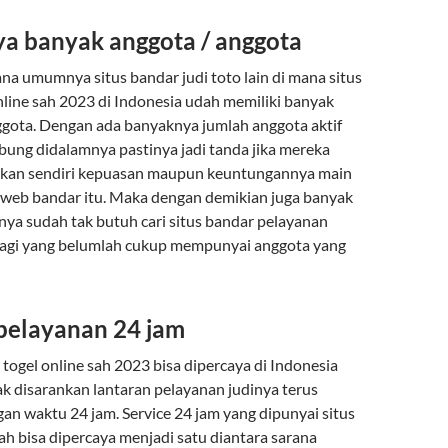
a banyak anggota / anggota
na umumnya situs bandar judi toto lain di mana situs
online sah 2023 di Indonesia udah memiliki banyak
ggota. Dengan ada banyaknya jumlah anggota aktif
bung didalamnya pastinya jadi tanda jika mereka
sakan sendiri kepuasan maupun keuntungannya main
m web bandar itu. Maka dengan demikian juga banyak
nya sudah tak butuh cari situs bandar pelayanan
alagi yang belumlah cukup mempunyai anggota yang
pelayanan 24 jam
i togel online sah 2023 bisa dipercaya di Indonesia
ak disarankan lantaran pelayanan judinya terus
n waktu 24 jam. Service 24 jam yang dipunyai situs
sah bisa dipercaya menjadi satu diantara sarana