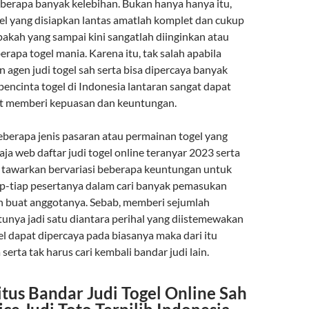
 berapa banyak kelebihan. Bukan hanya hanya itu,
gel yang disiapkan lantas amatlah komplet dan cukup
akah yang sampai kini sangatlah diinginkan atau
rapa togel mania. Karena itu, tak salah apabila
n agen judi togel sah serta bisa dipercaya banyak
pencinta togel di Indonesia lantaran sangat dapat
at memberi kepuasan dan keuntungan.
beberapa jenis pasaran atau permainan togel yang
aja web daftar judi togel online teranyar 2023 serta
a tawarkan bervariasi beberapa keuntungan untuk
p-tiap pesertanya dalam cari banyak pemasukan
 buat anggotanya. Sebab, memberi sejumlah
unya jadi satu diantara perihal yang diistemewakan
el dapat dipercaya pada biasanya maka dari itu
serta tak harus cari kembali bandar judi lain.
tus Bandar Judi Togel Online Sah