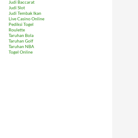
Judi Baccarat
Judi Slot
Judi Tembak Ikan
Live Casino Online
Pediksi Togel
Roulette
Taruhan Bola
Taruhan Golf
Taruhan NBA
Togel Online