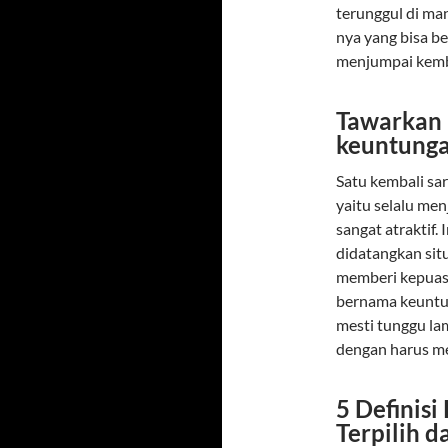
terunggul di ma
nya yang bisa b
menjumpai kemba
Tawarkan 
keuntunga
Satu kembali sar
yaitu selalu me
sangat atraktif.
didatangkan situ
memberi kepuasa
bernama keuntun
mesti tunggu la
dengan harus me
5 Definisi
Terpilih 