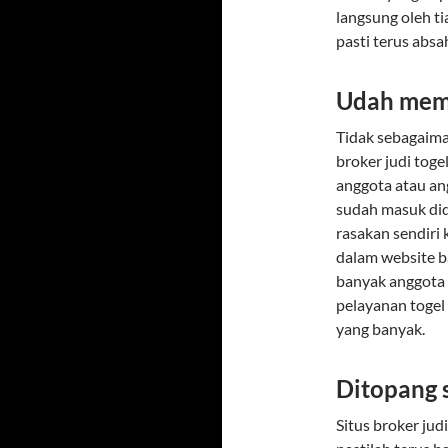
langsung oleh ti
pasti terus absa
Udah memi
Tidak sebagaiman
broker judi toge
anggota atau an
sudah masuk did
rasakan sendiri
dalam website b
banyak anggota d
pelayanan togel 
yang banyak.
Ditopang 
Situs broker jud