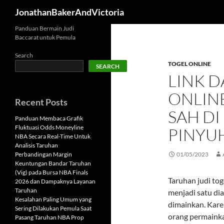
Search
JonathanBakerAndVictoria
Panduan Bermain Judi
Baccarat untuk Pemula
Search
TOGEL ONLINE
SEARCH
LINK D
ONLINE
Recent Posts
SAH DI
Panduan Membaca Grafik
Fluktuasi Odds Moneyline
PINYU
NBA Secara Real-Time Untuk
Analisis Taruhan
Perbandingan Margin
01/05/2023
Keuntungan Bandar Taruhan
(Vig) pada Bursa NBA Finals
Taruhan judi tog
2026 dan Dampaknya Layanan
Taruhan
menjadi satu di
Kesalahan Paling Umum yang
dimainkan. Kare
Sering Dilakukan Pemula Saat
orang permainkan
Pasang Taruhan NBA Prop