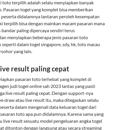
udi toto terpilih adalah selalu menyiapkan banyak
to. Pasaran togel yang komplet bisa memberikan
 peserta didalamnya lantaran peroleh kesempatan
i terpilih bisa dengan mainkan macam pasaran mana
s bandar paling dipercaya sendiri terus
an menyiapkan beberapa jenis pasaran toto
ik seperti dalam togel singapore, sdy, hk, toto macau
rsohor yang lain.
ive result paling cepat
apkan pasaran toto terhebat yang komplet di
 agen judi togel online sah 2023 lantas yang pasti
uga live result paling cepat. Dengan support-nya
ve draw atau live result itu, maka ditegaskan selalu
erta dalam mengenali data keluaran togel dari
 pasaran toto apa pun didalamnya. Karena sama yang
u live result sesuatu model pengeluaran angka togel
pat ditonton dengan langsung atau secara streaming