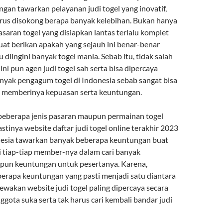
ngan tawarkan pelayanan judi togel yang inovatif,
erus disokong berapa banyak kelebihan. Bukan hanya
pasaran togel yang disiapkan lantas terlalu komplet
uat berikan apakah yang sejauh ini benar-benar
diingini banyak togel mania. Sebab itu, tidak salah
ini pun agen judi togel sah serta bisa dipercaya
anyak pengagum togel di Indonesia sebab sangat bisa
a memberinya kepuasan serta keuntungan.
beberapa jenis pasaran maupun permainan togel
stinya website daftar judi togel online terakhir 2023
nesia tawarkan banyak beberapa keuntungan buat
i tiap-tiap member-nya dalam cari banyak
un keuntungan untuk pesertanya. Karena,
rapa keuntungan yang pasti menjadi satu diantara
ewakan website judi togel paling dipercaya secara
gota suka serta tak harus cari kembali bandar judi