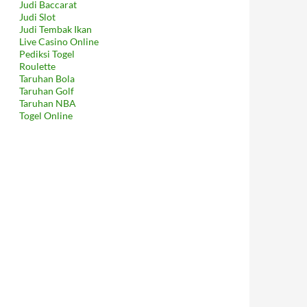
Judi Baccarat
Judi Slot
Judi Tembak Ikan
Live Casino Online
Pediksi Togel
Roulette
Taruhan Bola
Taruhan Golf
Taruhan NBA
Togel Online