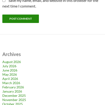
Save my name, email, and website in this browser for the
next time I comment.
Archives
August 2026
July 2026
June 2026
May 2026
April 2026
March 2026
February 2026
January 2026
December 2025
November 2025
October 2025