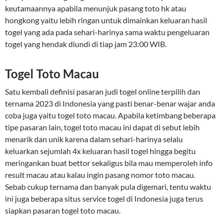
keutamaannya apabila menunjuk pasang toto hk atau
hongkong yaitu lebih ringan untuk dimainkan keluaran hasil
togel yang ada pada sehari-harinya sama waktu pengeluaran
togel yang hendak diundi di tiap jam 23:00 WIB.
Togel Toto Macau
Satu kembali definisi pasaran judi togel online terpilih dan
ternama 2023 di Indonesia yang pasti benar-benar wajar anda
coba juga yaitu togel toto macau. Apabila ketimbang beberapa
tipe pasaran lain, togel toto macau ini dapat di sebut lebih
menarik dan unik karena dalam sehari-harinya selalu
keluarkan sejumlah 4x keluaran hasil togel hingga begitu
meringankan buat bettor sekaligus bila mau memperoleh info
result macau atau kalau ingin pasang nomor toto macau.
Sebab cukup ternama dan banyak pula digemari, tentu waktu
ini juga beberapa situs service togel di Indonesia juga terus
siapkan pasaran togel toto macau.