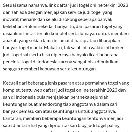
Sesuai sama namanya, link daftar judi togel online terkini 2023
dan sah ada dengan menjajakan service judi togel yang
inovatif, menarik dan selalu disokong seberapa banyak
kelebihan. Bukan sekedar hanya itu, dari pasaran togel yang
disiapkan lantas terlalu komplet serta lumayan untuk memberi
apakah yang sekian lama ini amat diharap atau diharapkan
banyak togel mania. Maka itu, tak salah bila waktu ini broker
judi togel sah serta bisa dipercaya banyak dicari beberapa
pencinta togel di Indonesia karena sangat bisa dibuktikan
sanggup memberi kepuasan serta keuntungan.
Kecuali dari beberapa jenis pasaran atau permainan togel yang
komplet, tentu web daftar judi togel online terakhir 2023 dan
sah di Indonesia pula menjajakan beraneka sejumlah
keuntungan buat mendorong tiap anggotanya dalam cari
banyak pemasukan atau keuntungan untuk anggotanya.
Lantaran, memberi beberapa keuntungan tentunya menjadi
satu diantara hal yang diprioritaskan blog judi togel paling