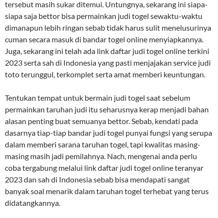
tersebut masih sukar ditemui. Untungnya, sekarang ini siapa-
siapa saja bettor bisa permainkan judi togel sewaktu-waktu
dimanapun lebih ringan sebab tidak harus sulit menelusurinya
cuman secara masuk di bandar togel online menyiapkannya.
Juga, sekarang ini telah ada link daftar judi togel online terkini
2023 serta sah di Indonesia yang pasti menjajakan service judi
toto terunggul, terkomplet serta amat memberi keuntungan.
Tentukan tempat untuk bermain judi togel saat sebelum
permainkan taruhan judi itu seharusnya kerap menjadi bahan
alasan penting buat semuanya bettor. Sebab, kendati pada
dasarnya tiap-tiap bandar judi togel punyai fungsi yang serupa
dalam memberi sarana taruhan togel, tapi kwalitas masing-
masing masih jadi pemilahnya. Nach, mengenai anda perlu
coba tergabung melalui link daftar judi togel online teranyar
2023 dan sah di Indonesia sebab bisa mendapati sangat
banyak soal menarik dalam taruhan togel terhebat yang terus
didatangkannya.