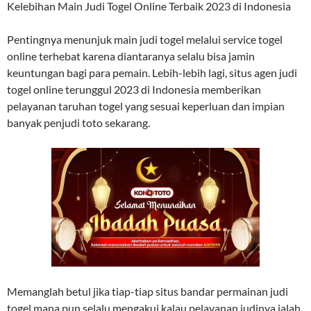
Kelebihan Main Judi Togel Online Terbaik 2023 di Indonesia
Pentingnya menunjuk main judi togel melalui service togel
online terhebat karena diantaranya selalu bisa jamin
keuntungan bagi para pemain. Lebih-lebih lagi, situs agen judi
togel online terunggul 2023 di Indonesia memberikan
pelayanan taruhan togel yang sesuai keperluan dan impian
banyak penjudi toto sekarang.
Memanglah betul jika tiap-tiap situs bandar permainan judi
togel mana pun selalu mengakui kalau pelayanan judinya ialah