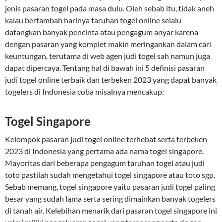
jenis pasaran togel pada masa dulu. Oleh sebab itu, tidak aneh
kalau bertambah harinya taruhan togel online selalu
datangkan banyak pencinta atau pengagum anyar karena
dengan pasaran yang komplet makin meringankan dalam cari
keuntungan, terutama di web agen judi togel sah namun juga
dapat dipercaya. Tentang hal di bawah ini 5 definisi pasaran
judi togel online terbaik dan terbeken 2023 yang dapat banyak
togelers di Indonesia coba misalnya mencakup:
Togel Singapore
Kelompok pasaran judi togel online terhebat serta terbeken
2023 di Indonesia yang pertama ada nama togel singapore.
Mayoritas dari beberapa pengagum taruhan togel atau judi
toto pastilah sudah mengetahui togel singapore atau toto sgp.
Sebab memang, togel singapore yaitu pasaran judi togel paling
besar yang sudah lama serta sering dimainkan banyak togelers
di tanah air. Kelebihan menarik dari pasaran togel singapore ini