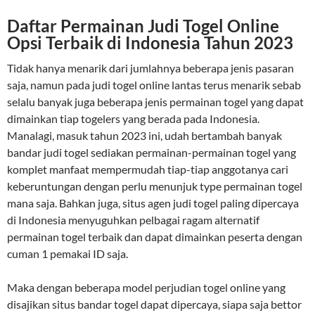
Daftar Permainan Judi Togel Online
Opsi Terbaik di Indonesia Tahun 2023
Tidak hanya menarik dari jumlahnya beberapa jenis pasaran
saja, namun pada judi togel online lantas terus menarik sebab
selalu banyak juga beberapa jenis permainan togel yang dapat
dimainkan tiap togelers yang berada pada Indonesia.
Manalagi, masuk tahun 2023 ini, udah bertambah banyak
bandar judi togel sediakan permainan-permainan togel yang
komplet manfaat mempermudah tiap-tiap anggotanya cari
keberuntungan dengan perlu menunjuk type permainan togel
mana saja. Bahkan juga, situs agen judi togel paling dipercaya
di Indonesia menyuguhkan pelbagai ragam alternatif
permainan togel terbaik dan dapat dimainkan peserta dengan
cuman 1 pemakai ID saja.
Maka dengan beberapa model perjudian togel online yang
disajikan situs bandar togel dapat dipercaya, siapa saja bettor