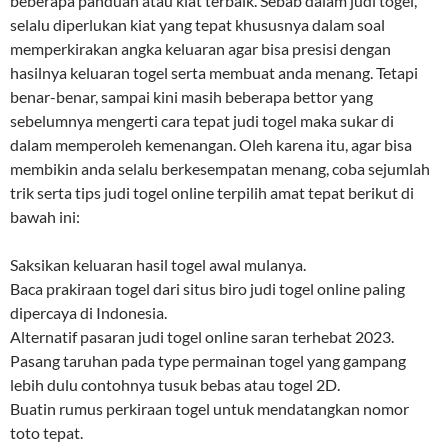
beberapa panduan atau kiat terbaik. Sebab dalam judi togel,
selalu diperlukan kiat yang tepat khususnya dalam soal
memperkirakan angka keluaran agar bisa presisi dengan
hasilnya keluaran togel serta membuat anda menang. Tetapi
benar-benar, sampai kini masih beberapa bettor yang
sebelumnya mengerti cara tepat judi togel maka sukar di
dalam memperoleh kemenangan. Oleh karena itu, agar bisa
membikin anda selalu berkesempatan menang, coba sejumlah
trik serta tips judi togel online terpilih amat tepat berikut di
bawah ini:
Saksikan keluaran hasil togel awal mulanya.
Baca prakiraan togel dari situs biro judi togel online paling
dipercaya di Indonesia.
Alternatif pasaran judi togel online saran terhebat 2023.
Pasang taruhan pada type permainan togel yang gampang
lebih dulu contohnya tusuk bebas atau togel 2D.
Buatin rumus perkiraan togel untuk mendatangkan nomor
toto tepat.