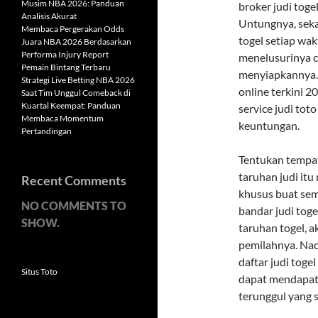
Musim NBA 2026: Panduan
broker judi toge
Analisis Akurat
Untungnya, seka
Membaca Pergerakan Odds
togel setiap wak
Juara NBA 2026 Berdasarkan
Performa Injury Report
menelusurinya c
Pemain Bintang Terbaru
menyiapkannya. B
Strategi Live Betting NBA 2026
online terkini 2
Saat Tim Unggul Comeback di
Kuartal Keempat: Panduan
service judi tot
Membaca Momentum
keuntungan.
Pertandingan
Tentukan tempat
taruhan judi it
Recent Comments
khusus buat sem
NO COMMENTS TO
bandar judi toge
SHOW.
taruhan togel, a
pemilahnya. Nac
daftar judi toge
Situs Toto
dapat mendapatk
terunggul yang 