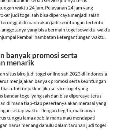
ak disarankan sebab service judinya terus
ungan waktu 24 jam. Pelayanan 24 jam yang
roker judi togel sah bisa dipercaya menjadi salah
 terunggul di mana akan jadi keuntungan tertentu
 anggotanya yang bisa bermain togel sewaktu-waktu
njumpai kembali hambatan ketergantungan waktu.
n banyak promosi serta
n menarik
an situs biro judi togel online sah 2023 di Indonesia
erus menjajakan banyak promosi serta keuntungan
biasa. Ini tunjukkan jika service togel yang
s bandar togel yang sah dan bisa dipercaya terus
n di mana tiap-tiap pesertanya akan merasai yang
ngan setiap waktu. Dengan begitu, maknanya
arus tunggu lama apabila mana mau mendapati
an harus menang dahulu dalam taruhan judi togel