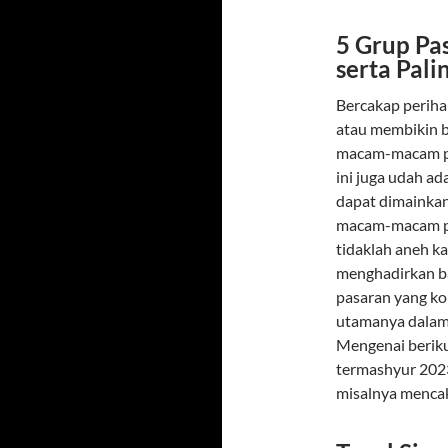
5 Grup Pas
serta Pali
Bercakap perihal
atau membikin be
macam-macam pa
ini juga udah ad
dapat dimainkan
macam-macam pas
tidaklah aneh ka
menghadirkan ba
pasaran yang ko
utamanya dalam 
Mengenai beriku
termashyur 2023
misalnya menca