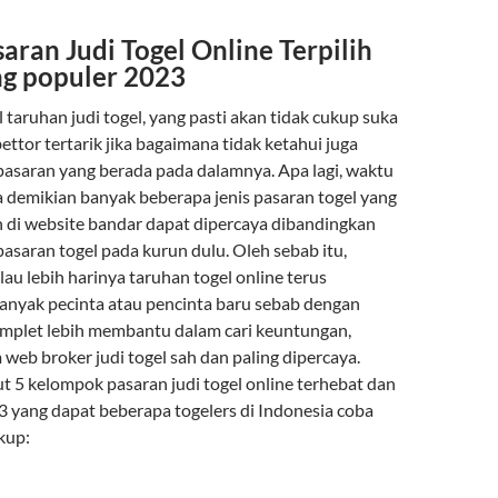
aran Judi Togel Online Terpilih
ng populer 2023
 taruhan judi togel, yang pasti akan tidak cukup suka
ttor tertarik jika bagaimana tidak ketahui juga
saran yang berada pada dalamnya. Apa lagi, waktu
a demikian banyak beberapa jenis pasaran togel yang
 di website bandar dapat dipercaya dibandingkan
aran togel pada kurun dulu. Oleh sebab itu,
lau lebih harinya taruhan togel online terus
nyak pecinta atau pencinta baru sebab dengan
mplet lebih membantu dalam cari keuntungan,
web broker judi togel sah dan paling dipercaya.
t 5 kelompok pasaran judi togel online terhebat dan
 yang dapat beberapa togelers di Indonesia coba
kup: