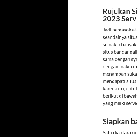
Rujukan Si
2023 Servi
Jadi pemasok atau
seandainya situs
semakin banyak d
situs bandar pal
sama dengan sya
dengan makin me
menambah sukar
mendapati situs
karena itu, unt
berikut di bawah
yang miliki servi
Siapkan b
Satu diantara ru