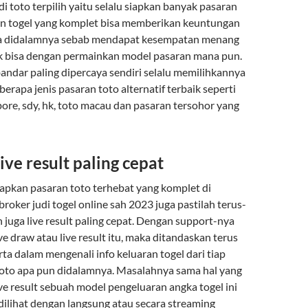
di toto terpilih yaitu selalu siapkan banyak pasaran
ran togel yang komplet bisa memberikan keuntungan
rta didalamnya sebab mendapat kesempatan menang
ik bisa dengan permainkan model pasaran mana pun.
bandar paling dipercaya sendiri selalu memilihkannya
berapa jenis pasaran toto alternatif terbaik seperti
pore, sdy, hk, toto macau dan pasaran tersohor yang
ive result paling cepat
apkan pasaran toto terhebat yang komplet di
 broker judi togel online sah 2023 juga pastilah terus-
juga live result paling cepat. Dengan support-nya
ive draw atau live result itu, maka ditandaskan terus
a dalam mengenali info keluaran togel dari tiap
oto apa pun didalamnya. Masalahnya sama hal yang
 live result sebuah model pengeluaran angka togel ini
dilihat dengan langsung atau secara streaming