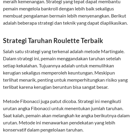
meraih kemenangan. Strategi yang tepat dapat membantu
pemain mengelola bankroll dengan lebih baik sekaligus
membuat pengalaman bermain lebih menyenangkan. Berikut
adalah beberapa strategi dan teknik yang dapat diaplikasikan.
Strategi Taruhan Roulette Terbaik
Salah satu strategi yang terkenal adalah metode Martingale.
Dalam strategi ini, pemain menggandakan taruhan setelah
setiap kekalahan. Tujuannya adalah untuk memulihkan
kerugian sekaligus memperoleh keuntungan. Meskipun
terlihat menarik, penting untuk memperhitungkan risiko yang
terlibat karena kerugian beruntun bisa sangat besar.
Metode Fibonacci juga patut dicoba. Strategi ini mengikuti
urutan angka Fibonacci untuk menentukan jumlah taruhan.
Saat kalah, pemain akan melangkah ke angka berikutnya dalam
urutan. Metode ini menawarkan pendekatan yang lebih
konservatif dalam pengelolaan taruhan.