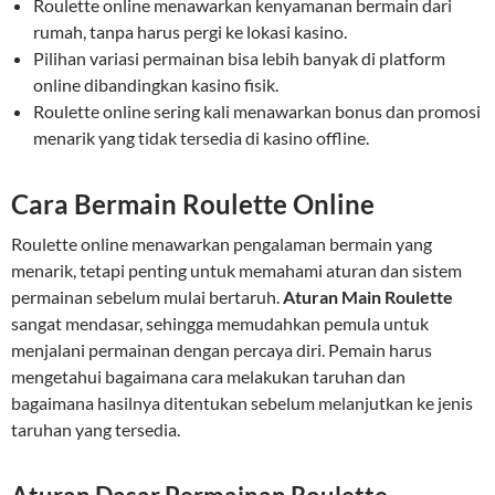
Roulette online menawarkan kenyamanan bermain dari
rumah, tanpa harus pergi ke lokasi kasino.
Pilihan variasi permainan bisa lebih banyak di platform
online dibandingkan kasino fisik.
Roulette online sering kali menawarkan bonus dan promosi
menarik yang tidak tersedia di kasino offline.
Cara Bermain Roulette Online
Roulette online menawarkan pengalaman bermain yang
menarik, tetapi penting untuk memahami aturan dan sistem
permainan sebelum mulai bertaruh.
Aturan Main Roulette
sangat mendasar, sehingga memudahkan pemula untuk
menjalani permainan dengan percaya diri. Pemain harus
mengetahui bagaimana cara melakukan taruhan dan
bagaimana hasilnya ditentukan sebelum melanjutkan ke jenis
taruhan yang tersedia.