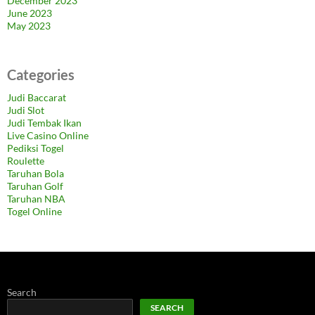
December 2023
June 2023
May 2023
Categories
Judi Baccarat
Judi Slot
Judi Tembak Ikan
Live Casino Online
Pediksi Togel
Roulette
Taruhan Bola
Taruhan Golf
Taruhan NBA
Togel Online
Search
SEARCH