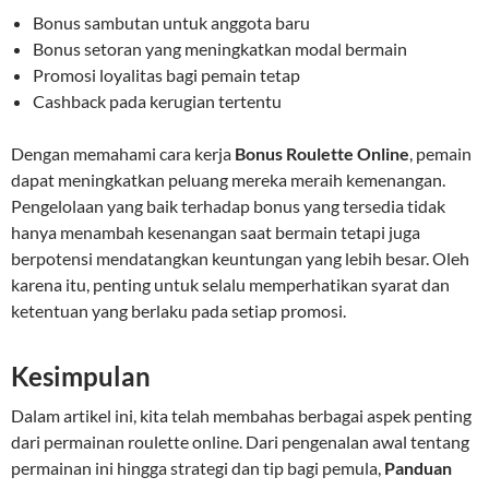
Bonus sambutan untuk anggota baru
Bonus setoran yang meningkatkan modal bermain
Promosi loyalitas bagi pemain tetap
Cashback pada kerugian tertentu
Dengan memahami cara kerja
Bonus Roulette Online
, pemain
dapat meningkatkan peluang mereka meraih kemenangan.
Pengelolaan yang baik terhadap bonus yang tersedia tidak
hanya menambah kesenangan saat bermain tetapi juga
berpotensi mendatangkan keuntungan yang lebih besar. Oleh
karena itu, penting untuk selalu memperhatikan syarat dan
ketentuan yang berlaku pada setiap promosi.
Kesimpulan
Dalam artikel ini, kita telah membahas berbagai aspek penting
dari permainan roulette online. Dari pengenalan awal tentang
permainan ini hingga strategi dan tip bagi pemula,
Panduan