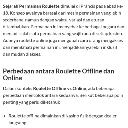
Sejarah Permainan Roulette
dimulai di Prancis pada abad ke-
18. Konsep awalnya berasal dari mesin permainan yang lebih
sederhana, namun dengan waktu, variasi dan aturan
ditambahkan. Permainan ini menyebar ke berbagai negara dan
menjadi salah satu permainan yang wajib ada di setiap kasino.
Adanya roulette online juga mengubah cara orang mengakses
dan menikmati permainan ini, menjadikannya lebih inklusif
dan mudah diakses.
Perbedaan antara Roulette Offline dan
Online
Dalam konteks
Roulette Offline vs Online
, ada beberapa
perbedaan mencolok antara keduanya. Berikut beberapa poin
penting yang perlu diketahui:
Roulette offline dimainkan di kasino fisik dengan dealer
langsung.