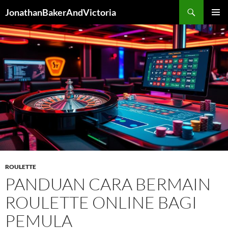
Search
JonathanBakerAndVictoria
SKIP
PRIMAR
TO
MENU
CONTENT
ROULETTE
PANDUAN CARA BERMAIN
ROULETTE ONLINE BAGI
PEMULA