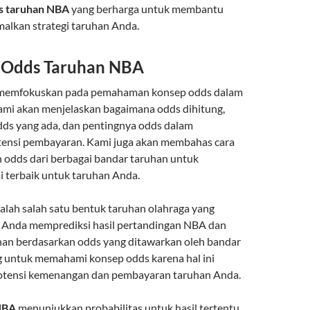
ps taruhan NBA
yang berharga untuk membantu
lkan strategi taruhan Anda.
 Odds Taruhan NBA
n memfokuskan pada pemahaman konsep odds dalam
mi akan menjelaskan bagaimana odds dihitung,
odds yang ada, dan pentingnya odds dalam
ensi pembayaran. Kami juga akan membahas cara
odds dari berbagai bandar taruhan untuk
 terbaik untuk taruhan Anda.
lah salah satu bentuk taruhan olahraga yang
 Anda memprediksi hasil pertandingan NBA dan
an berdasarkan odds yang ditawarkan oleh bandar
g untuk memahami konsep odds karena hal ini
tensi kemenangan dan pembayaran taruhan Anda.
NBA
menunjukkan probabilitas untuk hasil tertentu