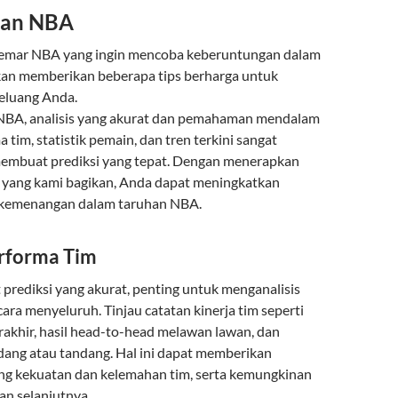
han NBA
gemar NBA yang ingin mencoba keberuntungan dalam
kan memberikan beberapa tips berharga untuk
eluang Anda.
NBA, analisis yang akurat dan pemahaman mendalam
 tim, statistik pemain, dan tren terkini sangat
membuat prediksi yang tepat. Dengan menerapkan
ps yang kami bagikan, Anda dapat meningkatkan
 kemenangan dalam taruhan NBA.
erforma Tim
rediksi yang akurat, penting untuk menganalisis
ara menyeluruh. Tinjau catatan kinerja tim seperti
rakhir, hasil head-to-head melawan lawan, dan
dang atau tandang. Hal ini dapat memberikan
ng kekuatan dan kelemahan tim, serta kemungkinan
an selanjutnya.