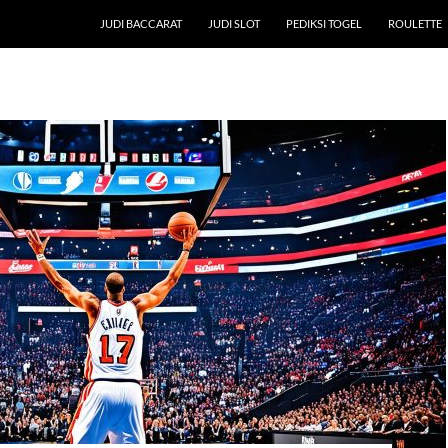
SKIP TO CONTENT
JUDI BACCARAT
JUDI SLOT
PEDIKSI TOGEL
ROULETTE