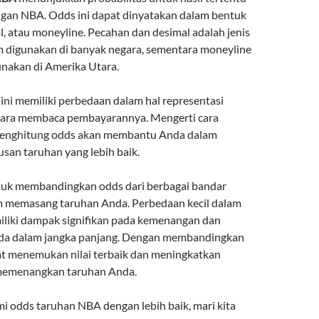
gan NBA. Odds ini dapat dinyatakan dalam bentuk
l, atau moneyline. Pecahan dan desimal adalah jenis
 digunakan di banyak negara, sementara moneyline
nakan di Amerika Utara.
 ini memiliki perbedaan dalam hal representasi
cara membaca pembayarannya. Mengerti cara
enghitung odds akan membantu Anda dalam
an taruhan yang lebih baik.
tuk membandingkan odds dari berbagai bandar
m memasang taruhan Anda. Perbedaan kecil dalam
liki dampak signifikan pada kemenangan dan
a dalam jangka panjang. Dengan membandingkan
t menemukan nilai terbaik dan meningkatkan
memenangkan taruhan Anda.
odds taruhan NBA dengan lebih baik, mari kita