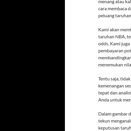
menang atau ka
cara membaca da
peluang taruha
Kami akan memb
taruhan NBA, te
odds. Kami juga
pembayaran pot
membandingkan 
menemukan nilai
Tentu saja, tida
kemenangan sec
tepat dan anali
Anda untuk men
Dalam gambar di
tekun menganali
keputusan taruh