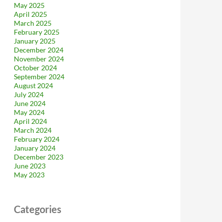
May 2025
April 2025
March 2025
February 2025
January 2025
December 2024
November 2024
October 2024
September 2024
August 2024
July 2024
June 2024
May 2024
April 2024
March 2024
February 2024
January 2024
December 2023
June 2023
May 2023
Categories