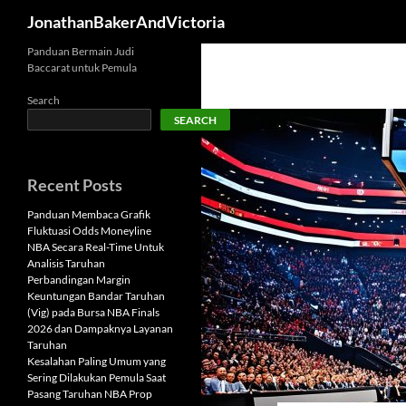
Search
JonathanBakerAndVictoria
Panduan Bermain Judi
Baccarat untuk Pemula
Search
SEARCH
Recent Posts
Panduan Membaca Grafik
Fluktuasi Odds Moneyline
NBA Secara Real-Time Untuk
Analisis Taruhan
Perbandingan Margin
Keuntungan Bandar Taruhan
(Vig) pada Bursa NBA Finals
2026 dan Dampaknya Layanan
Taruhan
Kesalahan Paling Umum yang
Sering Dilakukan Pemula Saat
Pasang Taruhan NBA Prop