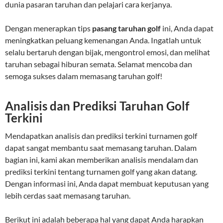
dunia pasaran taruhan dan pelajari cara kerjanya.
Dengan menerapkan tips
pasang taruhan golf
ini, Anda dapat
meningkatkan peluang kemenangan Anda. Ingatlah untuk
selalu bertaruh dengan bijak, mengontrol emosi, dan melihat
taruhan sebagai hiburan semata. Selamat mencoba dan
semoga sukses dalam memasang taruhan golf!
Analisis dan Prediksi Taruhan Golf
Terkini
Mendapatkan analisis dan prediksi terkini turnamen golf
dapat sangat membantu saat memasang taruhan. Dalam
bagian ini, kami akan memberikan analisis mendalam dan
prediksi terkini tentang turnamen golf yang akan datang.
Dengan informasi ini, Anda dapat membuat keputusan yang
lebih cerdas saat memasang taruhan.
Berikut ini adalah beberapa hal yang dapat Anda harapkan