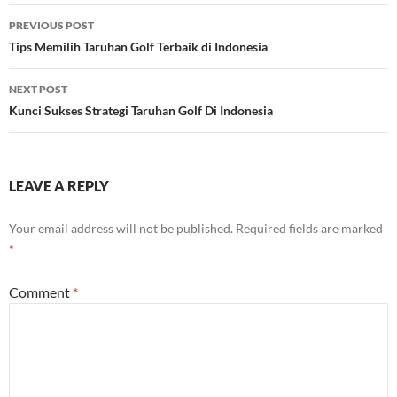
Post
PREVIOUS POST
navigation
Tips Memilih Taruhan Golf Terbaik di Indonesia
NEXT POST
Kunci Sukses Strategi Taruhan Golf Di Indonesia
LEAVE A REPLY
Your email address will not be published.
Required fields are marked
*
Comment
*