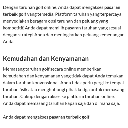
Dengan taruhan golf online, Anda dapat mengakses
pasaran
terbaik golf
yang tersedia. Platform taruhan yang terpercaya
menyediakan beragam opsi taruhan dan peluang yang
kompetitif. Anda dapat memilih pasaran taruhan yang sesuai
dengan strategi Anda dan meningkatkan peluang kemenangan
Anda.
Kemudahan dan Kenyamanan
Memasang taruhan golf secara online memberikan
kemudahan dan kenyamanan yang tidak dapat Anda temukan
dalam taruhan konvensional. Anda tidak perlu pergi ke tempat
taruhan fisik atau menghubungi pihak ketiga untuk memasang
taruhan. Cukup dengan akses ke platform taruhan online,
Anda dapat memasang taruhan kapan saja dan di mana saja.
Anda dapat mengakses
pasaran terbaik golf