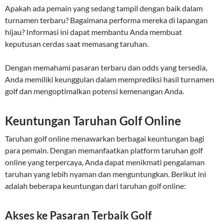
Apakah ada pemain yang sedang tampil dengan baik dalam
turnamen terbaru? Bagaimana performa mereka di lapangan
hijau? Informasi ini dapat membantu Anda membuat
keputusan cerdas saat memasang taruhan.
Dengan memahami pasaran terbaru dan odds yang tersedia,
Anda memiliki keunggulan dalam memprediksi hasil turnamen
golf dan mengoptimalkan potensi kemenangan Anda.
Keuntungan Taruhan Golf Online
Taruhan golf online menawarkan berbagai keuntungan bagi
para pemain. Dengan memanfaatkan platform taruhan golf
online yang terpercaya, Anda dapat menikmati pengalaman
taruhan yang lebih nyaman dan menguntungkan. Berikut ini
adalah beberapa keuntungan dari taruhan golf online:
Akses ke Pasaran Terbaik Golf