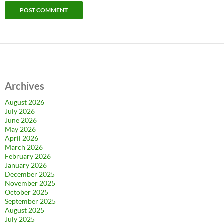
Archives
August 2026
July 2026
June 2026
May 2026
April 2026
March 2026
February 2026
January 2026
December 2025
November 2025
October 2025
September 2025
August 2025
July 2025