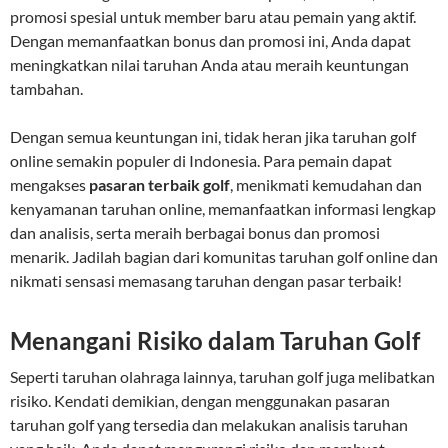
promosi spesial untuk member baru atau pemain yang aktif.
Dengan memanfaatkan bonus dan promosi ini, Anda dapat
meningkatkan nilai taruhan Anda atau meraih keuntungan
tambahan.
Dengan semua keuntungan ini, tidak heran jika taruhan golf
online semakin populer di Indonesia. Para pemain dapat
mengakses
pasaran terbaik golf
, menikmati kemudahan dan
kenyamanan taruhan online, memanfaatkan informasi lengkap
dan analisis, serta meraih berbagai bonus dan promosi
menarik. Jadilah bagian dari komunitas taruhan golf online dan
nikmati sensasi memasang taruhan dengan pasar terbaik!
Menangani Risiko dalam Taruhan Golf
Seperti taruhan olahraga lainnya, taruhan golf juga melibatkan
risiko. Kendati demikian, dengan menggunakan pasaran
taruhan golf yang tersedia dan melakukan analisis taruhan