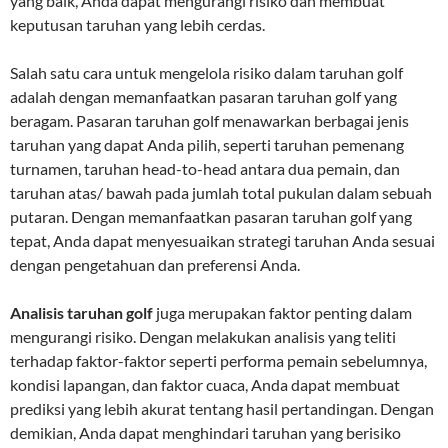
yang baik, Anda dapat mengurangi risiko dan membuat
keputusan taruhan yang lebih cerdas.
Salah satu cara untuk mengelola risiko dalam taruhan golf
adalah dengan memanfaatkan pasaran taruhan golf yang
beragam. Pasaran taruhan golf menawarkan berbagai jenis
taruhan yang dapat Anda pilih, seperti taruhan pemenang
turnamen, taruhan head-to-head antara dua pemain, dan
taruhan atas/ bawah pada jumlah total pukulan dalam sebuah
putaran. Dengan memanfaatkan pasaran taruhan golf yang
tepat, Anda dapat menyesuaikan strategi taruhan Anda sesuai
dengan pengetahuan dan preferensi Anda.
Analisis taruhan golf
juga merupakan faktor penting dalam
mengurangi risiko. Dengan melakukan analisis yang teliti
terhadap faktor-faktor seperti performa pemain sebelumnya,
kondisi lapangan, dan faktor cuaca, Anda dapat membuat
prediksi yang lebih akurat tentang hasil pertandingan. Dengan
demikian, Anda dapat menghindari taruhan yang berisiko