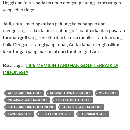
tinggi dan fokus pada taruhan dengan peluang kemenangan
yang lebih tinggi.
Jadi, untuk meningkatkan peluang kemenangan dan
mengurangi risiko dalam taruhan golf, manfaatkanlah pasaran
taruhan golf yang tersedia dan lakukan analisis taruhan yang
baik. Dengan strategi yang tepat, Anda dapat menghasilkan
keuntungan yang maksimal dari taruhan golf Anda.
Baca Juga :
TIPS MEMILIH TARUHAN GOLF TERBAIK DI
INDONESIA
AGEN TARUHAN GOLF
JADWAL TURNAMEN GOLF
ODDS GOLF
PASARAN TARUHAN GOLF
PEMAIN GOLF TERBAIK
SITUS TARUHAN GOLF ONLINE
STRATEGI TARUHAN GOLF
TARUHAN GOLF
TIPS TARUHAN GOLF
TURNAMEN GOLF