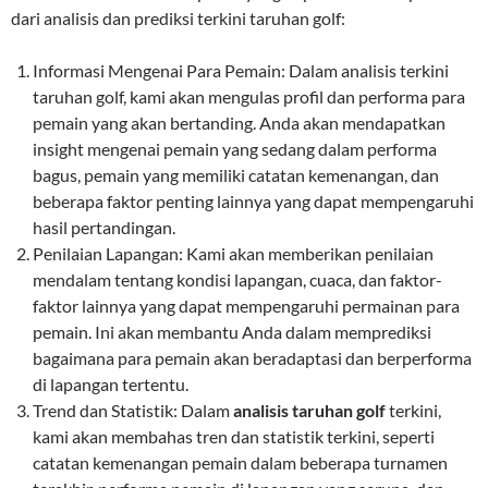
dari analisis dan prediksi terkini taruhan golf:
Informasi Mengenai Para Pemain: Dalam analisis terkini
taruhan golf, kami akan mengulas profil dan performa para
pemain yang akan bertanding. Anda akan mendapatkan
insight mengenai pemain yang sedang dalam performa
bagus, pemain yang memiliki catatan kemenangan, dan
beberapa faktor penting lainnya yang dapat mempengaruhi
hasil pertandingan.
Penilaian Lapangan: Kami akan memberikan penilaian
mendalam tentang kondisi lapangan, cuaca, dan faktor-
faktor lainnya yang dapat mempengaruhi permainan para
pemain. Ini akan membantu Anda dalam memprediksi
bagaimana para pemain akan beradaptasi dan berperforma
di lapangan tertentu.
Trend dan Statistik: Dalam
analisis taruhan golf
terkini,
kami akan membahas tren dan statistik terkini, seperti
catatan kemenangan pemain dalam beberapa turnamen