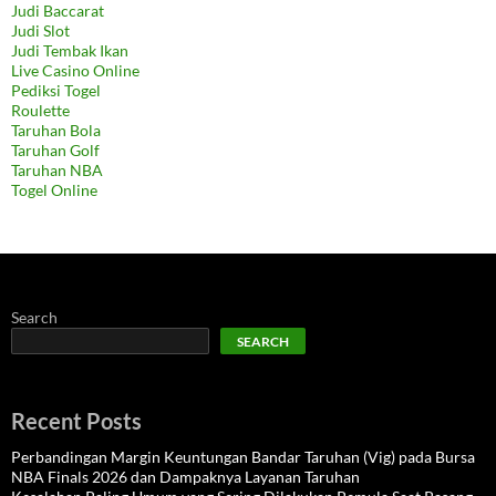
Judi Baccarat
Judi Slot
Judi Tembak Ikan
Live Casino Online
Pediksi Togel
Roulette
Taruhan Bola
Taruhan Golf
Taruhan NBA
Togel Online
Search
SEARCH
Recent Posts
Perbandingan Margin Keuntungan Bandar Taruhan (Vig) pada Bursa
NBA Finals 2026 dan Dampaknya Layanan Taruhan