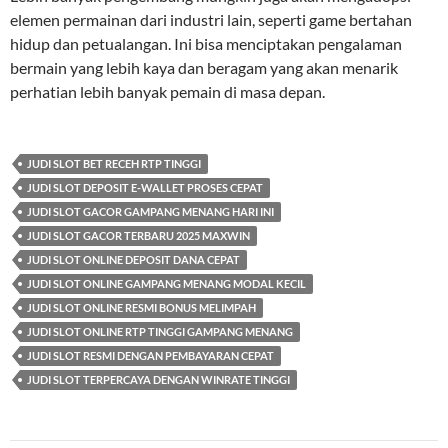
elemen permainan dari industri lain, seperti game bertahan
hidup dan petualangan. Ini bisa menciptakan pengalaman
bermain yang lebih kaya dan beragam yang akan menarik
perhatian lebih banyak pemain di masa depan.
JUDI SLOT BET RECEH RTP TINGGI
JUDI SLOT DEPOSIT E-WALLET PROSES CEPAT
JUDI SLOT GACOR GAMPANG MENANG HARI INI
JUDI SLOT GACOR TERBARU 2025 MAXWIN
JUDI SLOT ONLINE DEPOSIT DANA CEPAT
JUDI SLOT ONLINE GAMPANG MENANG MODAL KECIL
JUDI SLOT ONLINE RESMI BONUS MELIMPAH
JUDI SLOT ONLINE RTP TINGGI GAMPANG MENANG
JUDI SLOT RESMI DENGAN PEMBAYARAN CEPAT
JUDI SLOT TERPERCAYA DENGAN WINRATE TINGGI