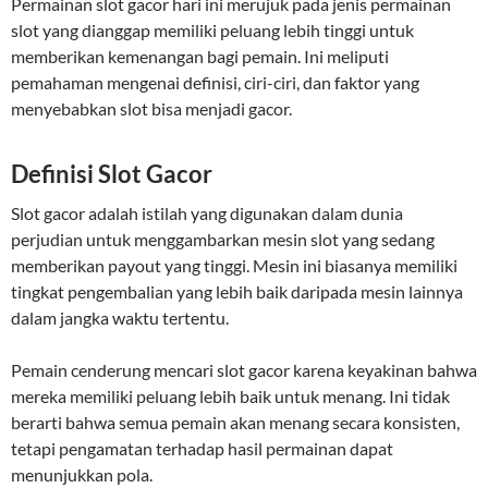
Permainan slot gacor hari ini merujuk pada jenis permainan
slot yang dianggap memiliki peluang lebih tinggi untuk
memberikan kemenangan bagi pemain. Ini meliputi
pemahaman mengenai definisi, ciri-ciri, dan faktor yang
menyebabkan slot bisa menjadi gacor.
Definisi Slot Gacor
Slot gacor adalah istilah yang digunakan dalam dunia
perjudian untuk menggambarkan mesin slot yang sedang
memberikan payout yang tinggi. Mesin ini biasanya memiliki
tingkat pengembalian yang lebih baik daripada mesin lainnya
dalam jangka waktu tertentu.
Pemain cenderung mencari slot gacor karena keyakinan bahwa
mereka memiliki peluang lebih baik untuk menang. Ini tidak
berarti bahwa semua pemain akan menang secara konsisten,
tetapi pengamatan terhadap hasil permainan dapat
menunjukkan pola.