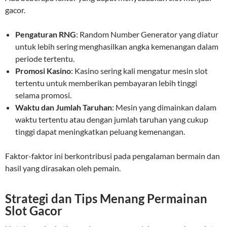
gacor.
Pengaturan RNG
: Random Number Generator yang diatur
untuk lebih sering menghasilkan angka kemenangan dalam
periode tertentu.
Promosi Kasino
: Kasino sering kali mengatur mesin slot
tertentu untuk memberikan pembayaran lebih tinggi
selama promosi.
Waktu dan Jumlah Taruhan
: Mesin yang dimainkan dalam
waktu tertentu atau dengan jumlah taruhan yang cukup
tinggi dapat meningkatkan peluang kemenangan.
Faktor-faktor ini berkontribusi pada pengalaman bermain dan
hasil yang dirasakan oleh pemain.
Strategi dan Tips Menang Permainan
Slot Gacor