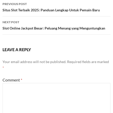
Post
PREVIOUS POST
navigation
Situs Slot Terbaik 2025: Panduan Lengkap Untuk Pemain Baru
NEXT POST
Slot Online Jackpot Besar: Peluang Menang yang Menguntungkan
LEAVE A REPLY
Your email address will not be published.
Required fields are marked
*
Comment
*