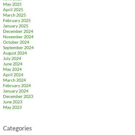
May 2025
April 2025
March 2025
February 2025
January 2025
December 2024
November 2024
October 2024
September 2024
August 2024
July 2024
June 2024
May 2024
April 2024
March 2024
February 2024
January 2024
December 2023
June 2023
May 2023
Categories