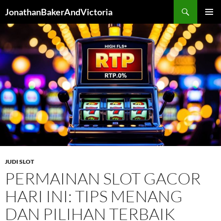
Search
JonathanBakerAndVictoria
SKIP
PRIMAR
TO
MENU
CONTENT
JUDI SLOT
PERMAINAN SLOT GACOR
HARI INI: TIPS MENANG
DAN PILIHAN TERBAIK