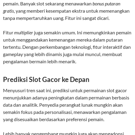
pemain. Banyak slot sekarang menawarkan
bonus putaran
gratis
, yang memberi kesempatan ekstra untuk memenangkan
tanpa mempertaruhkan uang. Fitur ini sangat dicari.
Fitur
multiplier
juga semakin umum. Ini memungkinkan pemain
untuk menggandakan kemenangan mereka dalam putaran
tertentu. Dengan perkembangan teknologi, fitur interaktif dan
gameplay yang lebih dinamis juga mulai muncul, membuat
pengalaman bermain lebih menarik.
Prediksi Slot Gacor ke Depan
Menyusuri tren saat ini, prediksi untuk permainan slot gacor
menunjukkan adanya peningkatan dalam permainan berbasis
data dan analitik. Penyedia perangkat lunak mungkin akan
semakin fokus pada personalisasi, menawarkan pengalaman
yang disesuaikan berdasarkan preferensi pemain.
Lebih banyak pengembang mungkin juga akan mengadopsi