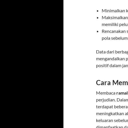
Minimalkan ke
Maksimalkan
memiliki pelu
Rencanakan s
pola sebelum
Data dari berb
mengandalkan pr
positif dalam ja
Cara Mem
Membaca
ramal
perjudian. Dala
terdapat beber
meningkatkan ak
keluaran sebelu
dimanfaatkan da