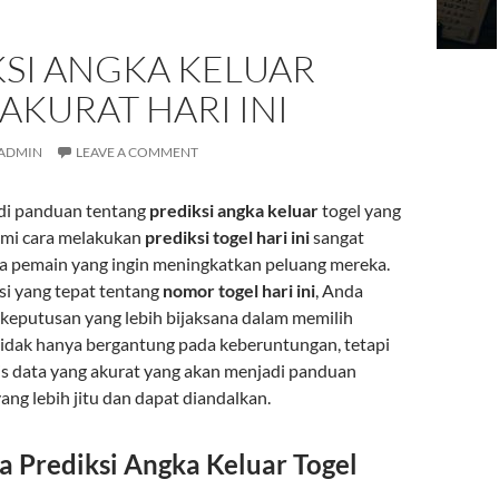
KSI ANGKA KELUAR
AKURAT HARI INI
ADMIN
LEAVE A COMMENT
di panduan tentang
prediksi angka keluar
togel yang
mi cara melakukan
prediksi togel hari ini
sangat
ra pemain yang ingin meningkatkan peluang mereka.
i yang tepat tentang
nomor togel hari ini
, Anda
eputusan yang lebih bijaksana dalam memilih
 tidak hanya bergantung pada keberuntungan, tetapi
sis data yang akurat yang akan menjadi panduan
ang lebih jitu dan dapat diandalkan.
a Prediksi Angka Keluar Togel