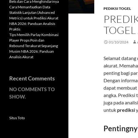
Bets dan Cara Menghindarinya
Cara Memanfaatkan Data
PEDIKSI TOGEL
Statistik Lanjutan (Advanced
PREDI
Metrics) untuk Prediksi Akurat
NBA 2026: Panduan Analisis
TOGEL 
Praktis
Tips Memilih Parlay Kombinasi
Player Props Poin dan
01/10/2024
Rebound Terakurat Sepanjang
Musim NBA 2026: Panduan
Analisis Akurat
Selamat datang 
akurat. Memaha
penting bagi pa
Recent Comments
Dengan informas
dapat membuat k
NO COMMENTS TO
angka. Prediksi
SHOW.
juga pada anali
untuk
prediksi
y
Situs Toto
Pentingny