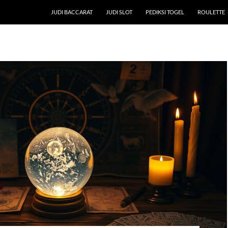
SKIP TO CONTENT
JUDI BACCARAT
JUDI SLOT
PEDIKSI TOGEL
ROULETTE