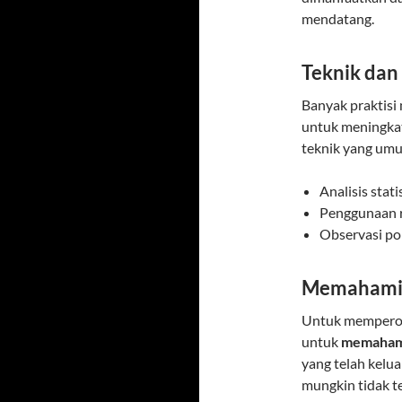
mendatang.
Teknik dan
Banyak praktis
untuk meningkat
teknik yang umu
Analisis stat
Penggunaan r
Observasi po
Memahami 
Untuk memperole
untuk
memahami
yang telah kelua
mungkin tidak te