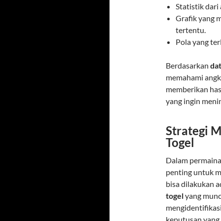
Statistik dari
Grafik yang 
tertentu.
Pola yang te
Berdasarkan
dat
memahami angka 
memberikan hasil
yang ingin men
Strategi 
Togel
Dalam permaina
penting untuk m
bisa dilakukan 
togel
yang muncu
mengidentifika
keputusan yang l