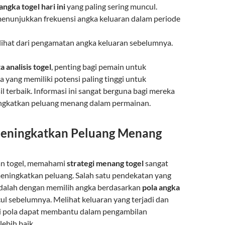
angka togel hari ini
yang paling sering muncul.
menunjukkan frekuensi angka keluaran dalam periode
rlihat dari pengamatan angka keluaran sebelumnya.
a analisis togel
, penting bagi pemain untuk
yang memiliki potensi paling tinggi untuk
 terbaik. Informasi ini sangat berguna bagi mereka
ingkatkan peluang menang dalam permainan.
Meningkatkan Peluang Menang
n togel, memahami
strategi menang togel
sangat
eningkatkan peluang. Salah satu pendekatan yang
adalah dengan memilih angka berdasarkan
pola angka
l sebelumnya. Melihat keluaran yang terjadi dan
si pola dapat membantu dalam pengambilan
ebih baik.