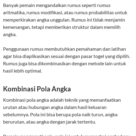
Banyak pemain mengandalkan rumus seperti rumus
aritmatika, rumus modifikasi, atau rumus probabilitas untuk
memperkirakan angka unggulan. Rumus ini tidak menjamin
kemenangan, tetapi memberikan struktur dalam memilih
angka.
Penggunaan rumus membutuhkan pemahaman dan latihan
agar bisa diaplikasikan sesuai dengan pasar togel yang dipilih.
Rumus juga bisa dikombinasikan dengan metode lain untuk
hasil lebih optimal.
Kombinasi Pola Angka
Kombinasi pola angka adalah teknik yang memanfaatkan
urutan atau hubungan angka dalam hasil keluaran
sebelumnya. Pola ini bisa berupa pola naik turun, angka
berurutan, atau angka dengan jarak tertentu.