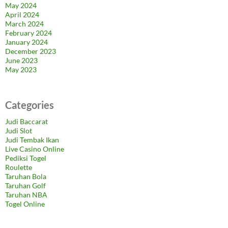
May 2024
April 2024
March 2024
February 2024
January 2024
December 2023
June 2023
May 2023
Categories
Judi Baccarat
Judi Slot
Judi Tembak Ikan
Live Casino Online
Pediksi Togel
Roulette
Taruhan Bola
Taruhan Golf
Taruhan NBA
Togel Online