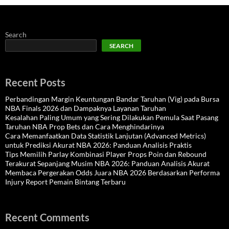
Search
SEARCH
Recent Posts
Perbandingan Margin Keuntungan Bandar Taruhan (Vig) pada Bursa
NBA Finals 2026 dan Dampaknya Layanan Taruhan
Kesalahan Paling Umum yang Sering Dilakukan Pemula Saat Pasang
Taruhan NBA Prop Bets dan Cara Menghindarinya
Cara Memanfaatkan Data Statistik Lanjutan (Advanced Metrics)
untuk Prediksi Akurat NBA 2026: Panduan Analisis Praktis
Tips Memilih Parlay Kombinasi Player Props Poin dan Rebound
Terakurat Sepanjang Musim NBA 2026: Panduan Analisis Akurat
Membaca Pergerakan Odds Juara NBA 2026 Berdasarkan Performa
Injury Report Pemain Bintang Terbaru
Recent Comments