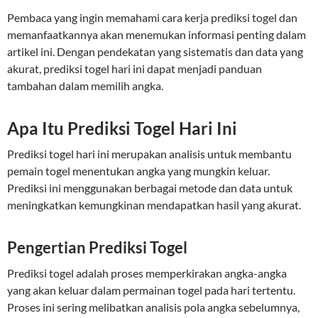
Pembaca yang ingin memahami cara kerja prediksi togel dan
memanfaatkannya akan menemukan informasi penting dalam
artikel ini. Dengan pendekatan yang sistematis dan data yang
akurat, prediksi togel hari ini dapat menjadi panduan
tambahan dalam memilih angka.
Apa Itu Prediksi Togel Hari Ini
Prediksi togel hari ini merupakan analisis untuk membantu
pemain togel menentukan angka yang mungkin keluar.
Prediksi ini menggunakan berbagai metode dan data untuk
meningkatkan kemungkinan mendapatkan hasil yang akurat.
Pengertian Prediksi Togel
Prediksi togel adalah proses memperkirakan angka-angka
yang akan keluar dalam permainan togel pada hari tertentu.
Proses ini sering melibatkan analisis pola angka sebelumnya,