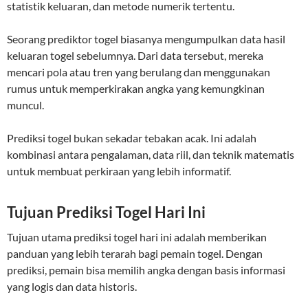
statistik keluaran, dan metode numerik tertentu.
Seorang prediktor togel biasanya mengumpulkan data hasil
keluaran togel sebelumnya. Dari data tersebut, mereka
mencari pola atau tren yang berulang dan menggunakan
rumus untuk memperkirakan angka yang kemungkinan
muncul.
Prediksi togel bukan sekadar tebakan acak. Ini adalah
kombinasi antara pengalaman, data riil, dan teknik matematis
untuk membuat perkiraan yang lebih informatif.
Tujuan Prediksi Togel Hari Ini
Tujuan utama prediksi togel hari ini adalah memberikan
panduan yang lebih terarah bagi pemain togel. Dengan
prediksi, pemain bisa memilih angka dengan basis informasi
yang logis dan data historis.