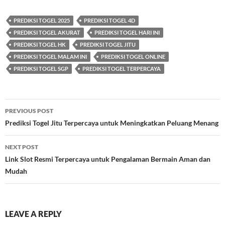
PREDIKSI TOGEL 2025
PREDIKSI TOGEL 4D
PREDIKSI TOGEL AKURAT
PREDIKSI TOGEL HARI INI
PREDIKSI TOGEL HK
PREDIKSI TOGEL JITU
PREDIKSI TOGEL MALAM INI
PREDIKSI TOGEL ONLINE
PREDIKSI TOGEL SGP
PREDIKSI TOGEL TERPERCAYA
Post
PREVIOUS POST
navigation
Prediksi Togel Jitu Terpercaya untuk Meningkatkan Peluang Menang
NEXT POST
Link Slot Resmi Terpercaya untuk Pengalaman Bermain Aman dan
Mudah
LEAVE A REPLY