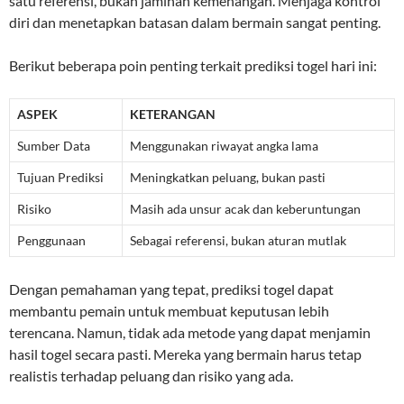
satu referensi, bukan jaminan kemenangan. Menjaga kontrol
diri dan menetapkan batasan dalam bermain sangat penting.
Berikut beberapa poin penting terkait prediksi togel hari ini:
ASPEK
KETERANGAN
Sumber Data
Menggunakan riwayat angka lama
Tujuan Prediksi
Meningkatkan peluang, bukan pasti
Risiko
Masih ada unsur acak dan keberuntungan
Penggunaan
Sebagai referensi, bukan aturan mutlak
Dengan pemahaman yang tepat, prediksi togel dapat
membantu pemain untuk membuat keputusan lebih
terencana. Namun, tidak ada metode yang dapat menjamin
hasil togel secara pasti. Mereka yang bermain harus tetap
realistis terhadap peluang dan risiko yang ada.