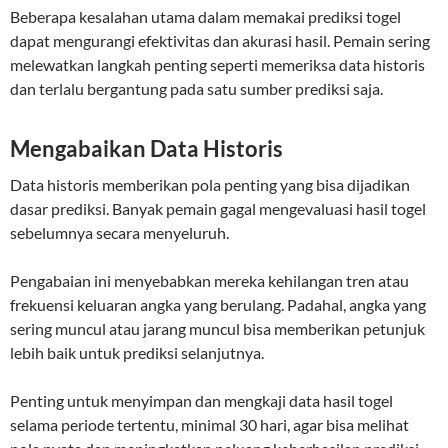
Beberapa kesalahan utama dalam memakai prediksi togel
dapat mengurangi efektivitas dan akurasi hasil. Pemain sering
melewatkan langkah penting seperti memeriksa data historis
dan terlalu bergantung pada satu sumber prediksi saja.
Mengabaikan Data Historis
Data historis memberikan pola penting yang bisa dijadikan
dasar prediksi. Banyak pemain gagal mengevaluasi hasil togel
sebelumnya secara menyeluruh.
Pengabaian ini menyebabkan mereka kehilangan tren atau
frekuensi keluaran angka yang berulang. Padahal, angka yang
sering muncul atau jarang muncul bisa memberikan petunjuk
lebih baik untuk prediksi selanjutnya.
Penting untuk menyimpan dan mengkaji data hasil togel
selama periode tertentu, minimal 30 hari, agar bisa melihat