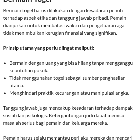
Bermain togel harus dilakukan dengan kesadaran penuh
terhadap aspek etika dan tanggung jawab pribadi. Pemain
dianjurkan untuk membatasi waktu dan pengeluaran agar
tidak menimbulkan kerugian finansial yang signifikan.
Prinsip utama yang perlu diingat meliputi:
Bermain dengan uang yang bisa hilang tanpa mengganggu
kebutuhan pokok.
Tidak menggunakan togel sebagai sumber penghasilan
utama.
Menghindari praktik kecurangan atau manipulasi angka.
Tanggung jawab juga mencakup kesadaran terhadap dampak
sosial dan psikologis. Ketergantungan judi dapat memicu
masalah serius bagi pemain dan keluarga mereka.
Pemain harus selalu memantau perilaku mereka dan mencari