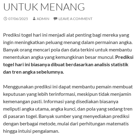
UNTUK MENANG
07/06/2025
ADMIN
LEAVE A COMMENT
Prediksi togel hari ini menjadi alat penting bagi mereka yang
ingin meningkatkan peluang menang dalam permainan angka.
Banyak orang mencari pola dan data terkini untuk membantu
menentukan angka yang kemungkinan besar muncul.
Prediksi
togel hari ini biasanya dibuat berdasarkan analisis statistik
dan tren angka sebelumnya.
Menggunakan prediksi ini dapat membantu pemain membuat
keputusan yang lebih terinformasi, meskipun tidak menjamin
kemenangan pasti. Informasi yang disediakan biasanya
meliputi angka utama, angka kunci, dan pola yang sedang tren
di pasaran togel. Banyak sumber yang menyediakan prediksi
dengan berbagai metode, mulai dari perhitungan matematis
hingga intuisi pengalaman.