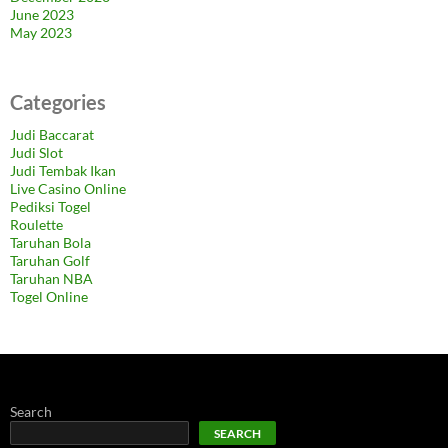
June 2023
May 2023
Categories
Judi Baccarat
Judi Slot
Judi Tembak Ikan
Live Casino Online
Pediksi Togel
Roulette
Taruhan Bola
Taruhan Golf
Taruhan NBA
Togel Online
Search
SEARCH