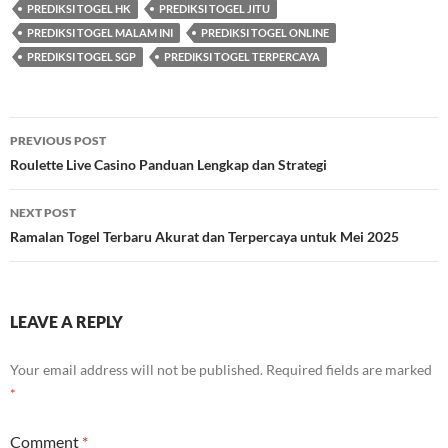
PREDIKSI TOGEL HK
PREDIKSI TOGEL JITU
PREDIKSI TOGEL MALAM INI
PREDIKSI TOGEL ONLINE
PREDIKSI TOGEL SGP
PREDIKSI TOGEL TERPERCAYA
Post
PREVIOUS POST
navigation
Roulette Live Casino Panduan Lengkap dan Strategi
NEXT POST
Ramalan Togel Terbaru Akurat dan Terpercaya untuk Mei 2025
LEAVE A REPLY
Your email address will not be published.
Required fields are marked
*
Comment
*