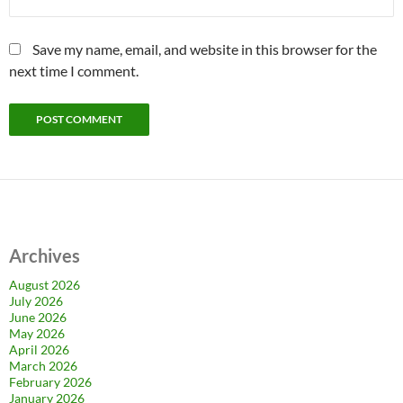
Save my name, email, and website in this browser for the
next time I comment.
Archives
August 2026
July 2026
June 2026
May 2026
April 2026
March 2026
February 2026
January 2026