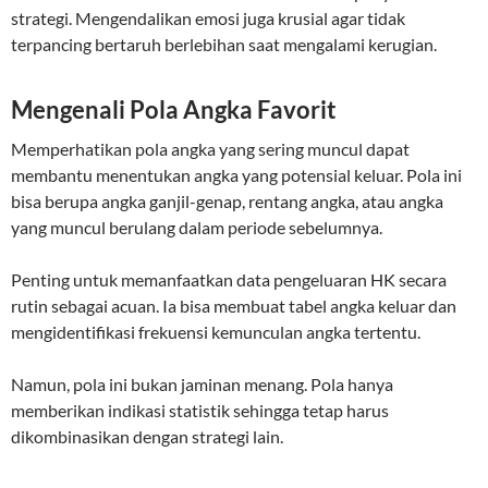
strategi. Mengendalikan emosi juga krusial agar tidak
terpancing bertaruh berlebihan saat mengalami kerugian.
Mengenali Pola Angka Favorit
Memperhatikan pola angka yang sering muncul dapat
membantu menentukan angka yang potensial keluar. Pola ini
bisa berupa angka ganjil-genap, rentang angka, atau angka
yang muncul berulang dalam periode sebelumnya.
Penting untuk memanfaatkan data pengeluaran HK secara
rutin sebagai acuan. Ia bisa membuat tabel angka keluar dan
mengidentifikasi frekuensi kemunculan angka tertentu.
Namun, pola ini bukan jaminan menang. Pola hanya
memberikan indikasi statistik sehingga tetap harus
dikombinasikan dengan strategi lain.