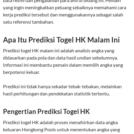
data resmi dan pengalaman para ahli di bidang ini. Pemain
yang ingin meningkatkan peluang sebaiknya memahami cara
kerja prediksi tersebut dan menggunakannya sebagai salah
satu referensi tambahan.
Apa Itu Prediksi Togel HK Malam Ini
Prediksi togel HK malam ini adalah analisis angka yang
didasarkan pada pola dan data hasil undian sebelumnya.
Informasi ini membantu pemain dalam memilih angka yang
berpotensi keluar.
Prediksi ini tidak hanya sekadar tebak-tebakan, melainkan
hasil perhitungan dan pendekatan statistik tertentu.
Pengertian Prediksi Togel HK
Prediksi togel HK adalah proses menafsirkan data angka
keluaran Hongkong Pools untuk menentukan angka yang