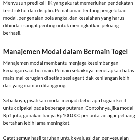
Menyusun prediksi HK yang akurat memerlukan pendekatan
terstruktur dan disiplin. Pemahaman tentang pengelolaan
modal, pengenalan pola angka, dan kesalahan yang harus
dihindari sangat penting untuk meningkatkan peluang
berhasil.
Manajemen Modal dalam Bermain Togel
Manajemen modal membantu menjaga keseimbangan
keuangan saat bermain. Pemain sebaiknya menetapkan batas
maksimal kerugian di setiap sesi agar tidak kehilangan lebih
dari yang mampu ditanggung.
Sebaiknya, pisahkan modal menjadi beberapa bagian kecil
untuk dipakai pada beberapa putaran. Contohnya, jika modal
Rp1 juta, gunakan hanya Rp100.000 per putaran agar peluang
bertahan lebih lama meningkat.
Catat semua hasil taruhan untuk evaluasi dan penyesuaian