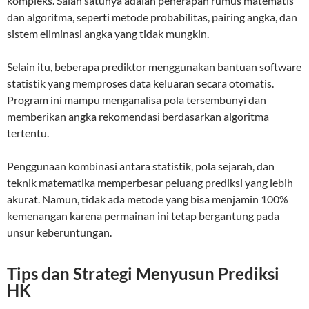
kompleks. Salah satunya adalah penerapan rumus matematis
dan algoritma, seperti metode probabilitas, pairing angka, dan
sistem eliminasi angka yang tidak mungkin.
Selain itu, beberapa prediktor menggunakan bantuan software
statistik yang memproses data keluaran secara otomatis.
Program ini mampu menganalisa pola tersembunyi dan
memberikan angka rekomendasi berdasarkan algoritma
tertentu.
Penggunaan kombinasi antara statistik, pola sejarah, dan
teknik matematika memperbesar peluang prediksi yang lebih
akurat. Namun, tidak ada metode yang bisa menjamin 100%
kemenangan karena permainan ini tetap bergantung pada
unsur keberuntungan.
Tips dan Strategi Menyusun Prediksi
HK