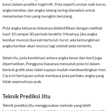
kunci dalam prediksi togel HK. Pola seperti urutan naik turun,
angka kembar, dan angka selang sering dianalisis untuk
menemukan tren yang mungkin berulang.
Pola angka keluaran biasanya diidentifikasi dengan melihat
hasil 10 sampai 30 periode terakhir. Misalnya, jika angka
kembar muncul dua kali berturut-turut, ada kemungkinan
angka kembar akan muncul lagi setelah jeda tertentu.
Selain itu, pola kombinasi antara angka besar dan kecil juga
diperhatikan. Pengguna biasanya mencatat pola ini dalam
bentuk grafik atau tabel supaya mudah membandingkan tren.
Cara ini bertujuan untuk membaca pola perilaku angka yang
tidak sepenuhnya acak.
Teknik Prediksi Jitu
Teknik prediksi jitu menggunakan metode yang lebih