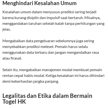
Menghindari Kesalahan Umum
Kesalahan umum dalam menyusun prediksi sering terjadi
karena kurang disiplin dan impulsif saat bertaruh. Misalnya,
menggandakan taruhan setelah kalah tanpa perhitungan yang
jelas.
Mengabaikan data pengeluaran sebelumnya juga sering
menyebabkan prediksi meleset. Pemain harus selalu
menggunakan data terbaru dan jangan mengandalkan rasa
atau firasat.
Selain itu, mengabaikan manajemen modal membuat pemain
rentan cepat habis modal. Ketiga kesalahan ini harus dihindari
demi keberhasilan jangka panjang.
Legalitas dan Etika dalam Bermain
Togel HK