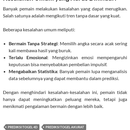
Banyak pemain melakukan kesalahan yang dapat merugikan.
Salah satunya adalah mengikuti tren tanpa dasar yang kuat.
Beberapa kesalahan umum meliputi:
Bermain Tanpa Strategi
: Memilih angka secara acak sering
kali membawa hasil yang buruk.
Terlalu Emosional
: Mengizinkan emosi mempengaruhi
keputusan bisa menyebabkan pembelian impulsif.
Mengabaikan Statistika
: Banyak pemain lupa menganalisis
data sebelumnya yang dapat membantu dalam prediksi.
Dengan menghindari kesalahan-kesalahan ini, pemain tidak
hanya dapat meningkatkan peluang mereka, tetapi juga
menikmati pengalaman bermain dengan lebih baik.
PREDIKSI TOGEL 4D
PREDIKSI TOGEL AKURAT