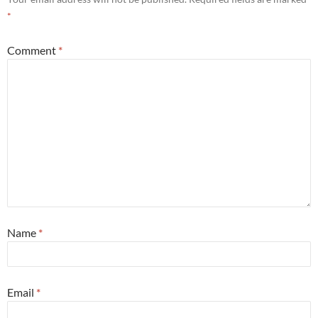
*
Comment
*
Name
*
Email
*