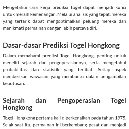
Mengetahui cara kerja prediksi togel dapat menjadi kunci
untuk meraih kemenangan. Melalui analisis yang tepat, mereka
yang tertarik dapat mengoptimalkan peluang mereka dan
menikmati permainan dengan lebih percaya diri.
Dasar-dasar Prediksi Togel Hongkong
Dalam memahami prediksi Togel Hongkong, penting untuk
meneliti sejarah dan pengoperasiannya, serta mengetahui
probabilitas dan statistik yang terlibat. Setiap aspek
memberikan wawasan yang membantu dalam pengambilan
keputusan.
Sejarah dan Pengoperasian Togel
Hongkong
Togel Hongkong pertama kali diperkenalkan pada tahun 1975.
Sejak saat itu, permainan ini berkembang pesat dan menjadi