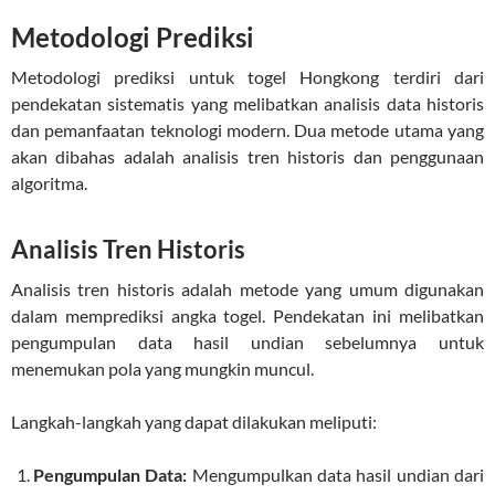
Metodologi Prediksi
Metodologi prediksi untuk togel Hongkong terdiri dari
pendekatan sistematis yang melibatkan analisis data historis
dan pemanfaatan teknologi modern. Dua metode utama yang
akan dibahas adalah analisis tren historis dan penggunaan
algoritma.
Analisis Tren Historis
Analisis tren historis adalah metode yang umum digunakan
dalam memprediksi angka togel. Pendekatan ini melibatkan
pengumpulan data hasil undian sebelumnya untuk
menemukan pola yang mungkin muncul.
Langkah-langkah yang dapat dilakukan meliputi:
Pengumpulan Data:
Mengumpulkan data hasil undian dari