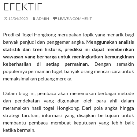
EFEKTIF
15/04/2025
ADMIN
LEAVE A COMMENT
Prediksi Togel Hongkong merupakan topik yang menarik bagi
banyak penjudi dan penggemar angka.
Menggunakan analisis
statistik dan tren historis, prediksi ini dapat memberikan
wawasan yang berharga untuk meningkatkan kemungkinan
keberhasilan di setiap permainan.
Dengan semakin
populernya permainan togel, banyak orang mencari cara untuk
memaksimalkan peluang mereka.
Dalam blog ini, pembaca akan menemukan berbagai metode
dan pendekatan yang digunakan oleh para ahli dalam
meramalkan hasil togel Hongkong. Dari pola angka hingga
strategi taruhan, informasi yang disajikan bertujuan untuk
membantu pembaca membuat keputusan yang lebih baik
ketika bermain.