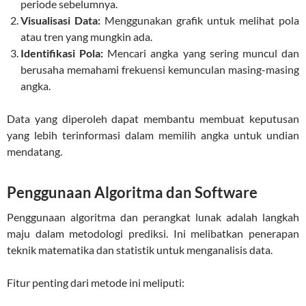
periode sebelumnya.
Visualisasi Data:
Menggunakan grafik untuk melihat pola
atau tren yang mungkin ada.
Identifikasi Pola:
Mencari angka yang sering muncul dan
berusaha memahami frekuensi kemunculan masing-masing
angka.
Data yang diperoleh dapat membantu membuat keputusan
yang lebih terinformasi dalam memilih angka untuk undian
mendatang.
Penggunaan Algoritma dan Software
Penggunaan algoritma dan perangkat lunak adalah langkah
maju dalam metodologi prediksi. Ini melibatkan penerapan
teknik matematika dan statistik untuk menganalisis data.
Fitur penting dari metode ini meliputi: