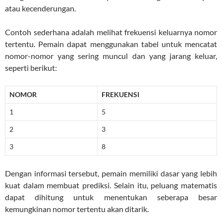
atau kecenderungan.
Contoh sederhana adalah melihat frekuensi keluarnya nomor
tertentu. Pemain dapat menggunakan tabel untuk mencatat
nomor-nomor yang sering muncul dan yang jarang keluar,
seperti berikut:
NOMOR
FREKUENSI
1
5
2
3
3
8
Dengan informasi tersebut, pemain memiliki dasar yang lebih
kuat dalam membuat prediksi. Selain itu, peluang matematis
dapat dihitung untuk menentukan seberapa besar
kemungkinan nomor tertentu akan ditarik.