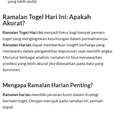
yang lebih andal.
Ramalan Togel Hari Ini: Apakah
Akurat?
Ramalan Togel Hari Ini
menjadi fokus bagi banyak pemain
togel yang menginginkan keuntungan dalam permainannya.
Ramalan Harian
dapat memberikan insight berharga yang
membantu dalam pengambilan keputusan saat memilih angka.
Menurut berbagai analisis, ramalan ini bisa menawarkan
prediksi yang lebih akurat jika didasarkan pada data yang
konsisten.
Mengapa Ramalan Harian Penting?
Ramalan harian
memiliki peranan kunci dalam strategi
bermain togel. Dengan merujuk pada ramalan ini, pemain
dapat: