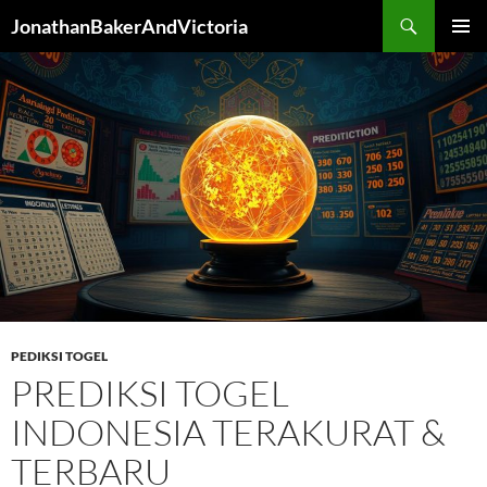
Search
JonathanBakerAndVictoria
SKIP
PRIMAR
TO
MENU
CONTENT
PEDIKSI TOGEL
PREDIKSI TOGEL
INDONESIA TERAKURAT &
TERBARU