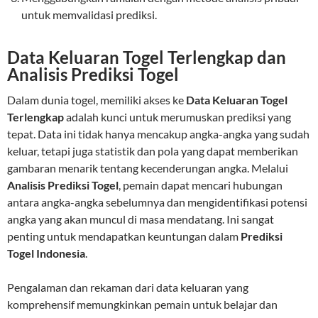
untuk memvalidasi prediksi.
Data Keluaran Togel Terlengkap dan
Analisis Prediksi Togel
Dalam dunia togel, memiliki akses ke
Data Keluaran Togel
Terlengkap
adalah kunci untuk merumuskan prediksi yang
tepat. Data ini tidak hanya mencakup angka-angka yang sudah
keluar, tetapi juga statistik dan pola yang dapat memberikan
gambaran menarik tentang kecenderungan angka. Melalui
Analisis Prediksi Togel
, pemain dapat mencari hubungan
antara angka-angka sebelumnya dan mengidentifikasi potensi
angka yang akan muncul di masa mendatang. Ini sangat
penting untuk mendapatkan keuntungan dalam
Prediksi
Togel Indonesia
.
Pengalaman dan rekaman dari data keluaran yang
komprehensif memungkinkan pemain untuk belajar dan