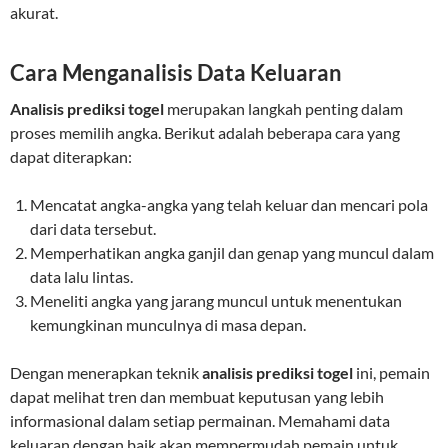
akurat.
Cara Menganalisis Data Keluaran
Analisis prediksi togel
merupakan langkah penting dalam
proses memilih angka. Berikut adalah beberapa cara yang
dapat diterapkan:
Mencatat angka-angka yang telah keluar dan mencari pola
dari data tersebut.
Memperhatikan angka ganjil dan genap yang muncul dalam
data lalu lintas.
Meneliti angka yang jarang muncul untuk menentukan
kemungkinan munculnya di masa depan.
Dengan menerapkan teknik
analisis prediksi togel
ini, pemain
dapat melihat tren dan membuat keputusan yang lebih
informasional dalam setiap permainan. Memahami data
keluaran dengan baik akan mempermudah pemain untuk