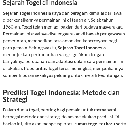
Sejarah Togel di Indonesia
Sejarah Togel Indonesia
kaya dan beragam, dimulai dari awal
diperkenalkannya permainan ini di tanah air. Sejak tahun
1960-an, Togel telah menjadi bagian dari budaya masyarakat.
Permainan ini awalnya diselenggarakan di bawah pengawasan
pemerintah, memberikan rasa aman dan kepercayaan bagi
para pemain. Seiring waktu,
Sejarah Togel Indonesia
menunjukkan pertumbuhan yang signifikan dengan
banyaknya perubahan dan adaptasi dalam cara permainan ini
dilakukan. Popularitas Togel terus meningkat, menjadikannya
sumber hiburan sekaligus peluang untuk meraih keuntungan.
Prediksi Togel Indonesia: Metode dan
Strategi
Dalam dunia togel, penting bagi pemain untuk memahami
berbagai metode dan strategi dalam melakukan prediksi. Di
bagian ini, kita akan mengeksplorasi
rumus togel terbaru
serta