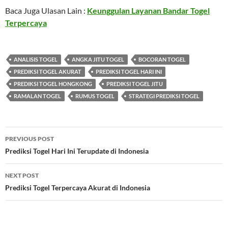
Baca Juga Ulasan Lain :
Keunggulan Layanan Bandar Togel
Terpercaya
ANALISIS TOGEL
ANGKA JITU TOGEL
BOCORAN TOGEL
PREDIKSI TOGEL AKURAT
PREDIKSI TOGEL HARI INI
PREDIKSI TOGEL HONGKONG
PREDIKSI TOGEL JITU
RAMALAN TOGEL
RUMUS TOGEL
STRATEGI PREDIKSI TOGEL
Post
PREVIOUS POST
navigation
Prediksi Togel Hari Ini Terupdate di Indonesia
NEXT POST
Prediksi Togel Terpercaya Akurat di Indonesia