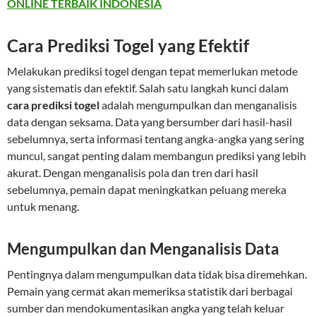
ONLINE TERBAIK INDONESIA
Cara Prediksi Togel yang Efektif
Melakukan prediksi togel dengan tepat memerlukan metode
yang sistematis dan efektif. Salah satu langkah kunci dalam
cara prediksi togel
adalah mengumpulkan dan menganalisis
data dengan seksama. Data yang bersumber dari hasil-hasil
sebelumnya, serta informasi tentang angka-angka yang sering
muncul, sangat penting dalam membangun prediksi yang lebih
akurat. Dengan menganalisis pola dan tren dari hasil
sebelumnya, pemain dapat meningkatkan peluang mereka
untuk menang.
Mengumpulkan dan Menganalisis Data
Pentingnya dalam mengumpulkan data tidak bisa diremehkan.
Pemain yang cermat akan memeriksa statistik dari berbagai
sumber dan mendokumentasikan angka yang telah keluar