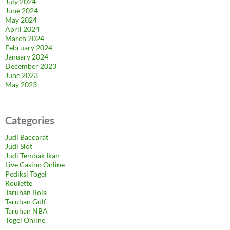
July 2024
June 2024
May 2024
April 2024
March 2024
February 2024
January 2024
December 2023
June 2023
May 2023
Categories
Judi Baccarat
Judi Slot
Judi Tembak Ikan
Live Casino Online
Pediksi Togel
Roulette
Taruhan Bola
Taruhan Golf
Taruhan NBA
Togel Online