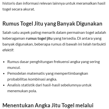
historis dan informasi relevan lainnya untuk meramalkan hasil
togel secara akurat.
Rumus Togel Jitu yang Banyak Digunakan
Salah satu aspek paling menarik dalam permainan togel adalah
keberagaman
rumus togel jitu
yang tersedia. Di antara yang
banyak digunakan, beberapa rumus di bawah ini telah terbukti
efektif:
Rumus dasar penghitungan frekuensi angka yang sering
muncul.
Pemodelan matematis yang mempertimbangkan
probabilitas kombinasi angka.
Analisis statistik dari hasil-hasil sebelumnya untuk
menemukan pola.
Menentukan Angka Jitu Togel melalui