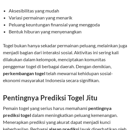
Aksesibilitas yang mudah
Variasi permainan yang menarik
Peluang keuntungan finansial yang menggoda
Bentuk hiburan yang menyenangkan
Togel bukan hanya sekadar permainan peluang, melainkan juga
menjadi bagian dari interaksi sosial. Aktivitas ini sering kali
dilakukan dalam kelompok, menciptakan komunitas
penggemar togel di berbagai daerah. Dengan demikian,
perkembangan togel
telah mewarnai kehidupan sosial-
ekonomi masyarakat Indonesia secara signifikan.
Pentingnya Prediksi Togel Jitu
Pemain togel yang serius harus memahami
pentingnya
prediksi togel
dalam meningkatkan peluang kemenangan.
Menerapkan prediksi yang akurat dapat menjadi kunci
keberhasilan. Berbagai
alasan prediksi
layak diperhatikan oleh