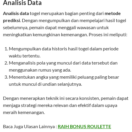
Analisis Data
Analisis data
togel merupakan bagian penting dari
metode
prediksi
. Dengan mengumpulkan dan mempelajari hasil togel
sebelumnya, pemain dapat menggali wawasan untuk
meningkatkan kemungkinan kemenangan. Proses ini meliputi:
Mengumpulkan data historis hasil togel dalam periode
waktu tertentu.
Menganalisis pola yang muncul dari data tersebut dan
menggunakan rumus yang ada.
Menentukan angka yang memiliki peluang paling besar
untuk muncul di undian selanjutnya.
Dengan menerapkan teknik ini secara konsisten, pemain dapat
menjaga strategi mereka relevan dan efektif dalam upaya
meraih kemenangan.
Baca Juga Ulasan Lainnya :
RAIH BONUS ROULETTE