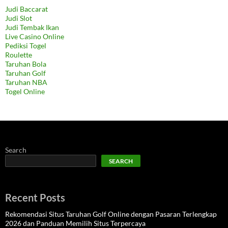
Judi Baccarat
Judi Slot
Judi Tembak Ikan
Live Casino Online
Pediksi Togel
Roulette
Taruhan Bola
Taruhan Golf
Taruhan NBA
Togel Online
Search
SEARCH
Recent Posts
Rekomendasi Situs Taruhan Golf Online dengan Pasaran Terlengkap
2026 dan Panduan Memilih Situs Terpercaya