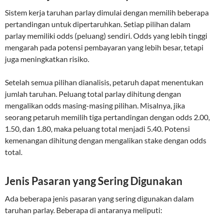
Sistem kerja taruhan parlay dimulai dengan memilih beberapa
pertandingan untuk dipertaruhkan. Setiap pilihan dalam
parlay memiliki odds (peluang) sendiri. Odds yang lebih tinggi
mengarah pada potensi pembayaran yang lebih besar, tetapi
juga meningkatkan risiko.
Setelah semua pilihan dianalisis, petaruh dapat menentukan
jumlah taruhan. Peluang total parlay dihitung dengan
mengalikan odds masing-masing pilihan. Misalnya, jika
seorang petaruh memilih tiga pertandingan dengan odds 2.00,
1.50, dan 1.80, maka peluang total menjadi 5.40. Potensi
kemenangan dihitung dengan mengalikan stake dengan odds
total.
Jenis Pasaran yang Sering Digunakan
Ada beberapa jenis pasaran yang sering digunakan dalam
taruhan parlay. Beberapa di antaranya meliputi: