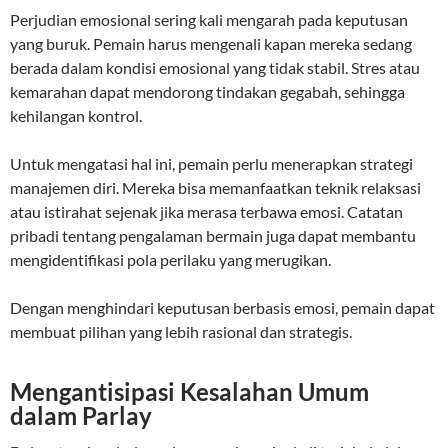
Perjudian emosional sering kali mengarah pada keputusan
yang buruk. Pemain harus mengenali kapan mereka sedang
berada dalam kondisi emosional yang tidak stabil. Stres atau
kemarahan dapat mendorong tindakan gegabah, sehingga
kehilangan kontrol.
Untuk mengatasi hal ini, pemain perlu menerapkan strategi
manajemen diri. Mereka bisa memanfaatkan teknik relaksasi
atau istirahat sejenak jika merasa terbawa emosi. Catatan
pribadi tentang pengalaman bermain juga dapat membantu
mengidentifikasi pola perilaku yang merugikan.
Dengan menghindari keputusan berbasis emosi, pemain dapat
membuat pilihan yang lebih rasional dan strategis.
Mengantisipasi Kesalahan Umum
dalam Parlay