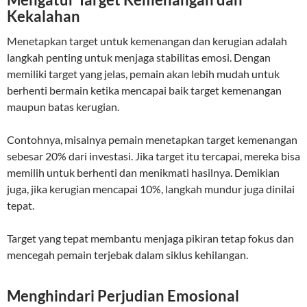
Kekalahan
Menetapkan target untuk kemenangan dan kerugian adalah
langkah penting untuk menjaga stabilitas emosi. Dengan
memiliki target yang jelas, pemain akan lebih mudah untuk
berhenti bermain ketika mencapai baik target kemenangan
maupun batas kerugian.
Contohnya, misalnya pemain menetapkan target kemenangan
sebesar 20% dari investasi. Jika target itu tercapai, mereka bisa
memilih untuk berhenti dan menikmati hasilnya. Demikian
juga, jika kerugian mencapai 10%, langkah mundur juga dinilai
tepat.
Target yang tepat membantu menjaga pikiran tetap fokus dan
mencegah pemain terjebak dalam siklus kehilangan.
Menghindari Perjudian Emosional