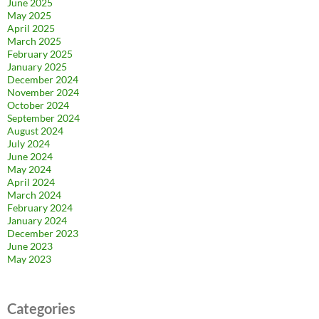
June 2025
May 2025
April 2025
March 2025
February 2025
January 2025
December 2024
November 2024
October 2024
September 2024
August 2024
July 2024
June 2024
May 2024
April 2024
March 2024
February 2024
January 2024
December 2023
June 2023
May 2023
Categories