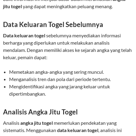
jitu togel
yang dapat meningkatkan peluang menang.
Data Keluaran Togel Sebelumnya
Data keluaran togel
sebelumnya menyediakan informasi
berharga yang diperlukan untuk melakukan analisis
mendalam. Dengan memiliki akses ke sejarah angka yang telah
keluar, pemain dapat:
Memetakan angka-angka yang sering muncul.
Menganalisis tren dan pola dari periode tertentu.
Mengidentifikasi angka yang jarang keluar untuk
dipertimbangkan.
Analisis Angka Jitu Togel
Analisis
angka jitu togel
memerlukan pendekatan yang
sistematis. Menggunakan
data keluaran togel
, analisis ini