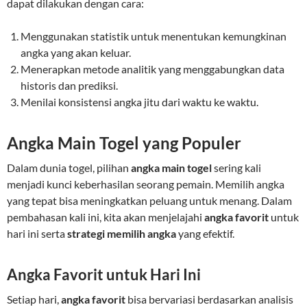
dapat dilakukan dengan cara:
Menggunakan statistik untuk menentukan kemungkinan
angka yang akan keluar.
Menerapkan metode analitik yang menggabungkan data
historis dan prediksi.
Menilai konsistensi angka jitu dari waktu ke waktu.
Angka Main Togel yang Populer
Dalam dunia togel, pilihan
angka main togel
sering kali
menjadi kunci keberhasilan seorang pemain. Memilih angka
yang tepat bisa meningkatkan peluang untuk menang. Dalam
pembahasan kali ini, kita akan menjelajahi
angka favorit
untuk
hari ini serta
strategi memilih angka
yang efektif.
Angka Favorit untuk Hari Ini
Setiap hari,
angka favorit
bisa bervariasi berdasarkan analisis