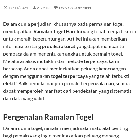
17/11/2024
ADMIN
LEAVE A COMMENT
Dalam dunia perjudian, khususnya pada permainan togel,
mendapatkan
Ramalan Togel Hari Ini
yang tepat menjadi kunci
untuk meraih keberuntungan. Artikel ini akan memberikan
informasi tentang
prediksi akurat
yang dapat membantu
pembaca dalam menentukan angka untuk bermain togel.
Melalui analisis mutakhir dan metode terpercaya, kami
berharap Anda dapat meningkatkan peluang kemenangan
dengan menggunakan
togel terpercaya
yang telah terbukti
efektif. Baik pemula maupun pemain berpengalaman, semua
dapat memperoleh manfaat dari pendekatan yang sistematis
dan data yang valid.
Pengenalan Ramalan Togel
Dalam dunia togel, ramalan menjadi salah satu alat penting
bagi pemain yang ingin meningkatkan peluang menang.