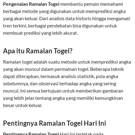
Pengenalan Ramalan Togel
membantu pemain memahami
berbagai metode yang digunakan untuk memprediksi angka
yang akan keluar. Dari analisis data historis hingga mengamati
tren terkini, berbagai pendekatan bisa digunakan untuk
membuat prediksi yang lebih akurat.
Apa itu Ramalan Togel?
Ramalan togel adalah suatu metode untuk memprediksi angka
yang akan muncul dalam permainan togel. Beberapa teknik
dapat diterapkan, termasuk analisis statistik, pola angka
sebelumnya, dan observasi terhadap angka yang sering
muncul. Ini semua bertujuan untuk memberikan gambaran
yang lebih jelas tentang angka yang memiliki kemungkinan
besar untuk keluar.
Pentingnya Ramalan Togel Hari Ini
Pentingnya Ramalan Togel
Hari Ini terletak pada