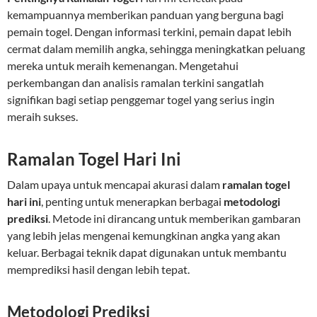
kemampuannya memberikan panduan yang berguna bagi
pemain togel. Dengan informasi terkini, pemain dapat lebih
cermat dalam memilih angka, sehingga meningkatkan peluang
mereka untuk meraih kemenangan. Mengetahui
perkembangan dan analisis ramalan terkini sangatlah
signifikan bagi setiap penggemar togel yang serius ingin
meraih sukses.
Ramalan Togel Hari Ini
Dalam upaya untuk mencapai akurasi dalam
ramalan togel
hari ini
, penting untuk menerapkan berbagai
metodologi
prediksi
. Metode ini dirancang untuk memberikan gambaran
yang lebih jelas mengenai kemungkinan angka yang akan
keluar. Berbagai teknik dapat digunakan untuk membantu
memprediksi hasil dengan lebih tepat.
Metodologi Prediksi