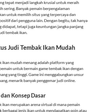
ang tepat menjadi langkah krusial untuk meraih
ih sering. Banyak pemain berpengalaman
n untuk memilih situs yang terpercaya dan
positif dari pengguna lain. Dengan begitu, tak hanya
 didapat, tetapi juga keuntungan jangka panjang
udi tembak ikan.
itus Judi Tembak Ikan Mudah
ak ikan mudah menang adalah platform yang
emain untuk bermain game tembak ikan dengan
ang yang tinggi. Game ini menggabungkan unsur
uang, menarik banyak penggemar judi online.
 dan Konsep Dasar
ak ikan merupakan arena virtual di mana pemain
berbagai jenis ikan untuk mendapatkan poin atau