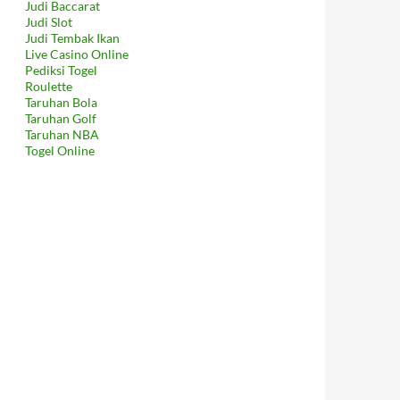
Judi Baccarat
Judi Slot
Judi Tembak Ikan
Live Casino Online
Pediksi Togel
Roulette
Taruhan Bola
Taruhan Golf
Taruhan NBA
Togel Online