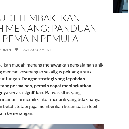
N
JUDI TEMBAK IKAN
 MENANG: PANDUAN
 PEMAIN PEMULA
ADMIN
LEAVE A COMMENT
bak ikan mudah menang menawarkan pengalaman unik
g mencari kesenangan sekaligus peluang untuk
euntungan.
Dengan strategi yang tepat dan
ang permainan, pemain dapat meningkatkan
ya secara signifikan.
Banyak situs yang
mainan ini memiliki fitur menarik yang tidak hanya
betah, tetapi juga memberikan kesempatan lebih
raih kemenangan.