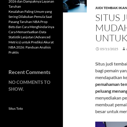
2026 dan Dampaknya Layanan
Taruhan
JUDI TEMBAK IKA
Kesalahan Paling Umum yang
SITUS 
Sering Dilakukan Pemula Saat
Pasang Taruhan NBA Prop
MUDAH
Bets dan Cara Menghindarinya
Cara Memanfaatkan Data
UNTUK
Statistik Lanjutan (Advanced
Metrics) untuk Prediksi Akurat
NBA 2026: Panduan Analisis
05/11/2025
Praktis
Situs judi tem
bagi pemain yan
Recent Comments
mendapatkan k
NO COMMENTS TO
pemahaman tent
SHOW.
peluang menangn
menyediakan per
membuat pemain 
Situs Toto
besar untuk me