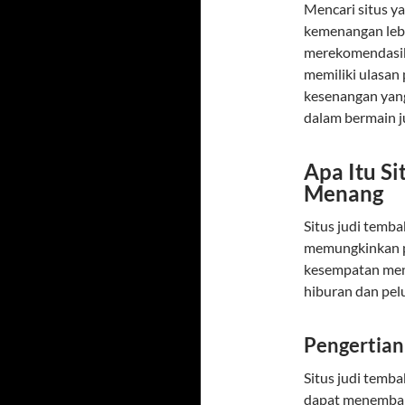
Mencari situs y
kemenangan leb
merekomendasika
memiliki ulasan 
kesenangan yang
dalam bermain j
Apa Itu S
Menang
Situs judi temb
memungkinkan p
kesempatan men
hiburan dan pel
Pengertian
Situs judi temb
dapat menembak 