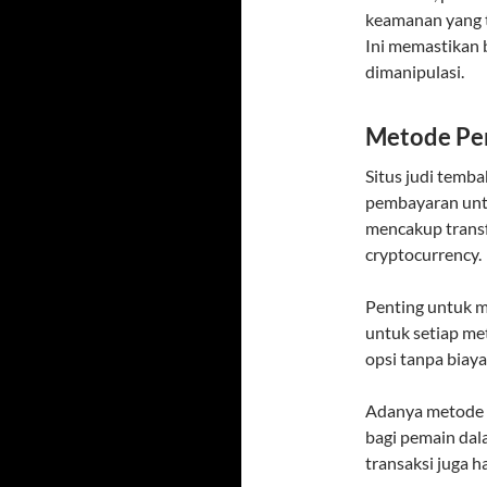
keamanan yang tr
Ini memastikan 
dimanipulasi.
Metode Pe
Situs judi temb
pembayaran unt
mencakup transfe
cryptocurrency.
Penting untuk m
untuk setiap me
opsi tanpa biay
Adanya metode
bagi pemain da
transaksi juga h