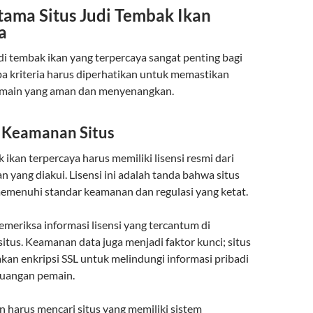
tama Situs Judi Tembak Ikan
a
di tembak ikan yang terpercaya sangat penting bagi
a kriteria harus diperhatikan untuk memastikan
main yang aman dan menyenangkan.
n Keamanan Situs
k ikan terpercaya harus memiliki lisensi resmi dari
an yang diakui. Lisensi ini adalah tanda bahwa situs
memenuhi standar keamanan dan regulasi yang ketat.
meriksa informasi lisensi yang tercantum di
itus. Keamanan data juga menjadi faktor kunci; situs
an enkripsi SSL untuk melindungi informasi pribadi
euangan pemain.
in harus mencari situs yang memiliki sistem