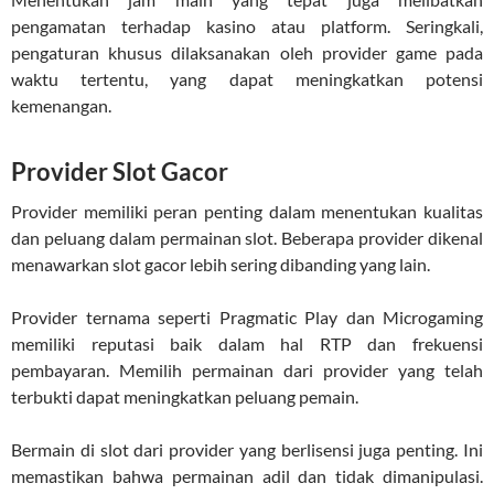
pengamatan terhadap kasino atau platform. Seringkali,
pengaturan khusus dilaksanakan oleh provider game pada
waktu tertentu, yang dapat meningkatkan potensi
kemenangan.
Provider Slot Gacor
Provider memiliki peran penting dalam menentukan kualitas
dan peluang dalam permainan slot. Beberapa provider dikenal
menawarkan slot gacor lebih sering dibanding yang lain.
Provider ternama seperti Pragmatic Play dan Microgaming
memiliki reputasi baik dalam hal RTP dan frekuensi
pembayaran. Memilih permainan dari provider yang telah
terbukti dapat meningkatkan peluang pemain.
Bermain di slot dari provider yang berlisensi juga penting. Ini
memastikan bahwa permainan adil dan tidak dimanipulasi.