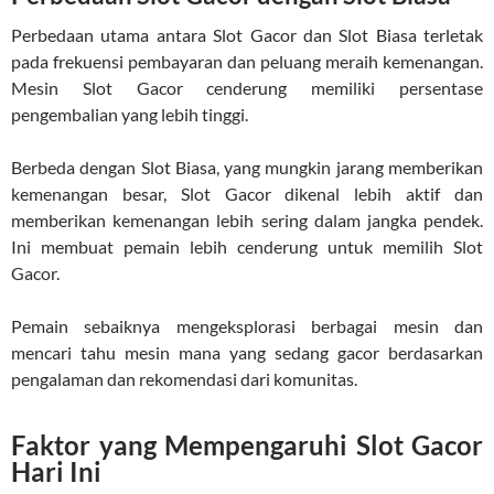
Perbedaan utama antara Slot Gacor dan Slot Biasa terletak
pada frekuensi pembayaran dan peluang meraih kemenangan.
Mesin Slot Gacor cenderung memiliki persentase
pengembalian yang lebih tinggi.
Berbeda dengan Slot Biasa, yang mungkin jarang memberikan
kemenangan besar, Slot Gacor dikenal lebih aktif dan
memberikan kemenangan lebih sering dalam jangka pendek.
Ini membuat pemain lebih cenderung untuk memilih Slot
Gacor.
Pemain sebaiknya mengeksplorasi berbagai mesin dan
mencari tahu mesin mana yang sedang gacor berdasarkan
pengalaman dan rekomendasi dari komunitas.
Faktor yang Mempengaruhi Slot Gacor
Hari Ini