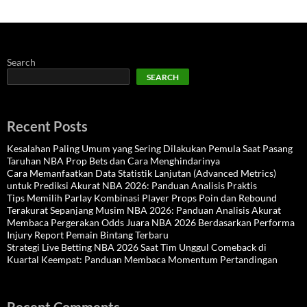
Search
SEARCH
Recent Posts
Kesalahan Paling Umum yang Sering Dilakukan Pemula Saat Pasang
Taruhan NBA Prop Bets dan Cara Menghindarinya
Cara Memanfaatkan Data Statistik Lanjutan (Advanced Metrics)
untuk Prediksi Akurat NBA 2026: Panduan Analisis Praktis
Tips Memilih Parlay Kombinasi Player Props Poin dan Rebound
Terakurat Sepanjang Musim NBA 2026: Panduan Analisis Akurat
Membaca Pergerakan Odds Juara NBA 2026 Berdasarkan Performa
Injury Report Pemain Bintang Terbaru
Strategi Live Betting NBA 2026 Saat Tim Unggul Comeback di
Kuartal Keempat: Panduan Membaca Momentum Pertandingan
Recent Comments