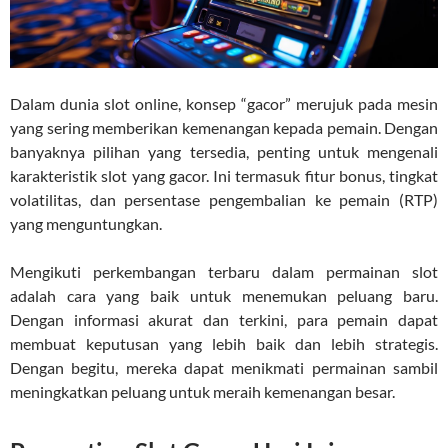
Dalam dunia slot online, konsep “gacor” merujuk pada mesin
yang sering memberikan kemenangan kepada pemain. Dengan
banyaknya pilihan yang tersedia, penting untuk mengenali
karakteristik slot yang gacor. Ini termasuk fitur bonus, tingkat
volatilitas, dan persentase pengembalian ke pemain (RTP)
yang menguntungkan.
Mengikuti perkembangan terbaru dalam permainan slot
adalah cara yang baik untuk menemukan peluang baru.
Dengan informasi akurat dan terkini, para pemain dapat
membuat keputusan yang lebih baik dan lebih strategis.
Dengan begitu, mereka dapat menikmati permainan sambil
meningkatkan peluang untuk meraih kemenangan besar.