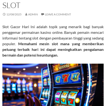
SLOT
12/08/2025
ADMIN
LEAVE A COMMENT
Slot Gacor Hari Ini adalah topik yang menarik bagi banyak
penggemar permainan kasino online. Banyak pemain mencari
informasi tentang slot dengan pembayaran tinggi yang sedang
populer.
Memahami mesin slot mana yang memberikan
peluang terbaik hari ini dapat meningkatkan pengalaman
bermain dan potensi keuntungan.