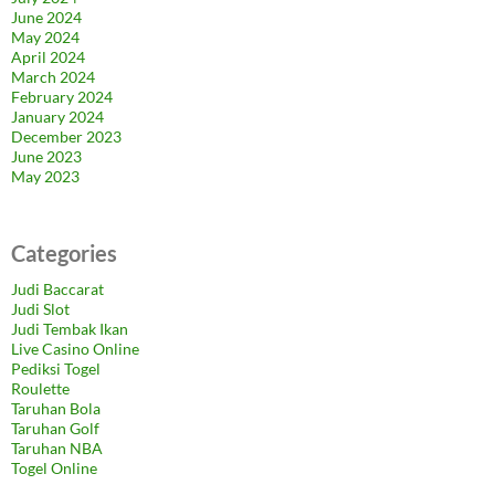
June 2024
May 2024
April 2024
March 2024
February 2024
January 2024
December 2023
June 2023
May 2023
Categories
Judi Baccarat
Judi Slot
Judi Tembak Ikan
Live Casino Online
Pediksi Togel
Roulette
Taruhan Bola
Taruhan Golf
Taruhan NBA
Togel Online