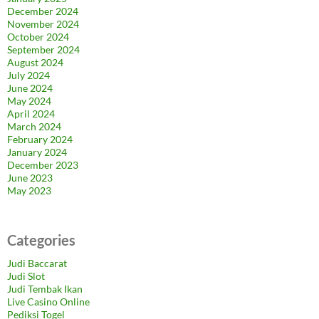
December 2024
November 2024
October 2024
September 2024
August 2024
July 2024
June 2024
May 2024
April 2024
March 2024
February 2024
January 2024
December 2023
June 2023
May 2023
Categories
Judi Baccarat
Judi Slot
Judi Tembak Ikan
Live Casino Online
Pediksi Togel