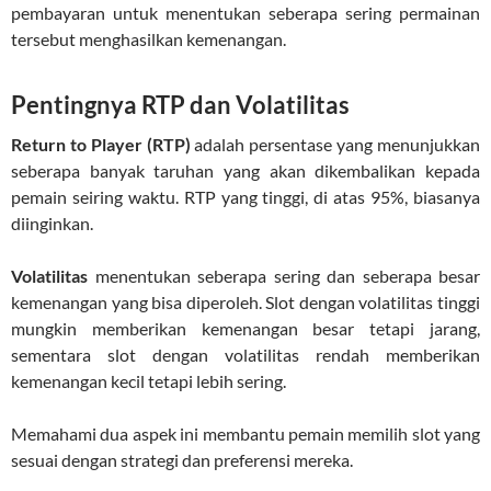
pembayaran untuk menentukan seberapa sering permainan
tersebut menghasilkan kemenangan.
Pentingnya RTP dan Volatilitas
Return to Player (RTP)
adalah persentase yang menunjukkan
seberapa banyak taruhan yang akan dikembalikan kepada
pemain seiring waktu. RTP yang tinggi, di atas 95%, biasanya
diinginkan.
Volatilitas
menentukan seberapa sering dan seberapa besar
kemenangan yang bisa diperoleh. Slot dengan volatilitas tinggi
mungkin memberikan kemenangan besar tetapi jarang,
sementara slot dengan volatilitas rendah memberikan
kemenangan kecil tetapi lebih sering.
Memahami dua aspek ini membantu pemain memilih slot yang
sesuai dengan strategi dan preferensi mereka.