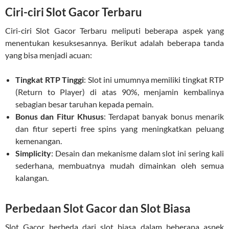
Ciri-ciri Slot Gacor Terbaru
Ciri-ciri Slot Gacor Terbaru meliputi beberapa aspek yang
menentukan kesuksesannya. Berikut adalah beberapa tanda
yang bisa menjadi acuan:
Tingkat RTP Tinggi
: Slot ini umumnya memiliki tingkat RTP
(Return to Player) di atas 90%, menjamin kembalinya
sebagian besar taruhan kepada pemain.
Bonus dan Fitur Khusus
: Terdapat banyak bonus menarik
dan fitur seperti free spins yang meningkatkan peluang
kemenangan.
Simplicity
: Desain dan mekanisme dalam slot ini sering kali
sederhana, membuatnya mudah dimainkan oleh semua
kalangan.
Perbedaan Slot Gacor dan Slot Biasa
Slot Gacor berbeda dari slot biasa dalam beberapa aspek