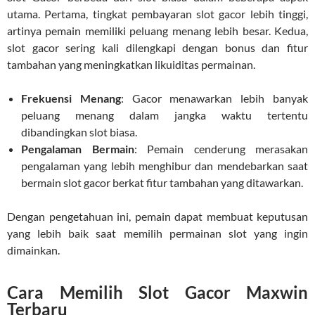
utama. Pertama, tingkat pembayaran slot gacor lebih tinggi,
artinya pemain memiliki peluang menang lebih besar. Kedua,
slot gacor sering kali dilengkapi dengan bonus dan fitur
tambahan yang meningkatkan likuiditas permainan.
Frekuensi Menang
: Gacor menawarkan lebih banyak
peluang menang dalam jangka waktu tertentu
dibandingkan slot biasa.
Pengalaman Bermain
: Pemain cenderung merasakan
pengalaman yang lebih menghibur dan mendebarkan saat
bermain slot gacor berkat fitur tambahan yang ditawarkan.
Dengan pengetahuan ini, pemain dapat membuat keputusan
yang lebih baik saat memilih permainan slot yang ingin
dimainkan.
Cara Memilih Slot Gacor Maxwin
Terbaru