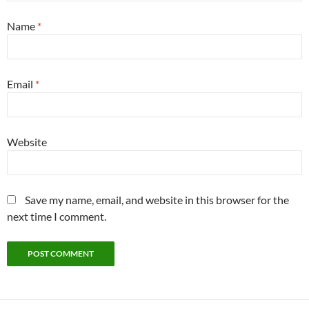
Name
*
Email
*
Website
Save my name, email, and website in this browser for the
next time I comment.