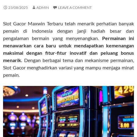
23/08/2025
ADMIN
LEAVE A COMMENT
Slot Gacor Maxwin Terbaru telah menarik perhatian banyak
pemain di Indonesia dengan janji hadiah besar dan
pengalaman bermain yang menyenangkan.
Permainan ini
menawarkan cara baru untuk mendapatkan kemenangan
maksimal dengan fitur-fitur inovatif dan peluang bonus
menarik.
Dengan berbagai tema dan mekanisme permainan,
Slot Gacor menghadirkan variasi yang mampu menjaga minat
pemain.