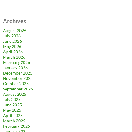
Archives
August 2026
July 2026
June 2026
May 2026
April 2026
March 2026
February 2026
January 2026
December 2025
November 2025
October 2025
September 2025
August 2025
July 2025
June 2025
May 2025
April 2025
March 2025
February 2025
January 2025