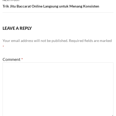
Trik Jitu Baccarat Online Langsung untuk Menang Konsisten
LEAVE A REPLY
Your email address will not be published.
Required fields are marked
*
Comment
*