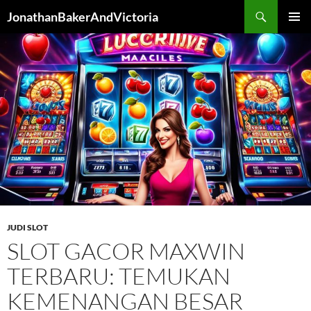
Search
JonathanBakerAndVictoria
SKIP
PRIMAR
TO
MENU
CONTENT
JUDI SLOT
SLOT GACOR MAXWIN
TERBARU: TEMUKAN
KEMENANGAN BESAR