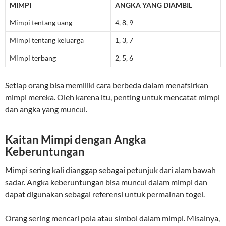
MIMPI
ANGKA YANG DIAMBIL
Mimpi tentang uang
4, 8, 9
Mimpi tentang keluarga
1, 3, 7
Mimpi terbang
2, 5, 6
Setiap orang bisa memiliki cara berbeda dalam menafsirkan
mimpi mereka. Oleh karena itu, penting untuk mencatat mimpi
dan angka yang muncul.
Kaitan Mimpi dengan Angka
Keberuntungan
Mimpi sering kali dianggap sebagai petunjuk dari alam bawah
sadar. Angka keberuntungan bisa muncul dalam mimpi dan
dapat digunakan sebagai referensi untuk permainan togel.
Orang sering mencari pola atau simbol dalam mimpi. Misalnya,