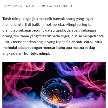
09/02/2025
ADMIN
LEAVE A COMMENT
Tafsir mimpi togel jitu menarik banyak orang yang ingin
memahami arti di balik mimpi mereka. Mimpi sering kali
dianggap sebagai petunjuk atau tanda, dan bagi sebagian
orang, terutama yang tertarik pada togel, ini bisa menjadi cara
untuk mendapatkan angka yang tepat.
Salah satu cara untuk
memulai adalah dengan mencari tahu apa makna setiap
angka dalam konteks mimpi.