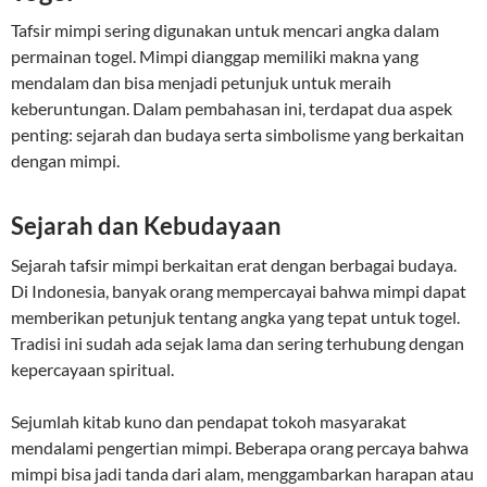
Tafsir mimpi sering digunakan untuk mencari angka dalam
permainan togel. Mimpi dianggap memiliki makna yang
mendalam dan bisa menjadi petunjuk untuk meraih
keberuntungan. Dalam pembahasan ini, terdapat dua aspek
penting: sejarah dan budaya serta simbolisme yang berkaitan
dengan mimpi.
Sejarah dan Kebudayaan
Sejarah tafsir mimpi berkaitan erat dengan berbagai budaya.
Di Indonesia, banyak orang mempercayai bahwa mimpi dapat
memberikan petunjuk tentang angka yang tepat untuk togel.
Tradisi ini sudah ada sejak lama dan sering terhubung dengan
kepercayaan spiritual.
Sejumlah kitab kuno dan pendapat tokoh masyarakat
mendalami pengertian mimpi. Beberapa orang percaya bahwa
mimpi bisa jadi tanda dari alam, menggambarkan harapan atau