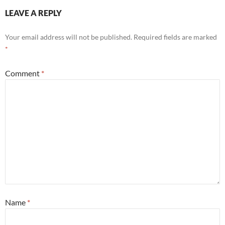
LEAVE A REPLY
Your email address will not be published.
Required fields are marked
*
Comment
*
Name
*