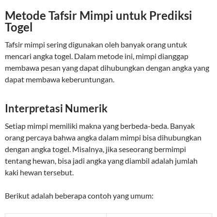
Metode Tafsir Mimpi untuk Prediksi
Togel
Tafsir mimpi sering digunakan oleh banyak orang untuk
mencari angka togel. Dalam metode ini, mimpi dianggap
membawa pesan yang dapat dihubungkan dengan angka yang
dapat membawa keberuntungan.
Interpretasi Numerik
Setiap mimpi memiliki makna yang berbeda-beda. Banyak
orang percaya bahwa angka dalam mimpi bisa dihubungkan
dengan angka togel. Misalnya, jika seseorang bermimpi
tentang hewan, bisa jadi angka yang diambil adalah jumlah
kaki hewan tersebut.
Berikut adalah beberapa contoh yang umum: