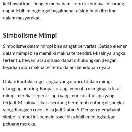
kekhawatiran. Dengan memahami konteks budaya ini, orang
dapat lebih menghargai bagaimana tafsir mimpi diterima
dalam masyarakat.
Simbolisme Mimpi
Simbolisme dalam mimpi bisa sangat bervariasi. Setiap elemen
dalam mimpi bisa memiliki makna tersendiri. Misalnya, angka
tertentu, hewan, atau situasi dapat dihubungkan dengan
kejadian atau makna tertentu dalam kehidupan nyata.
Dalam konteks togel, angka yang muncul dalam mimpi
dianggap penting. Banyak orang mencoba mengingat detail
mimpi mereka, seperti siapa yang muncul atau apa yang
terjadi. Misalnya, jika seseorang bermimpi tentang air, angka
yang dianggap cocok bisa jadi 2 atau 5. Dengan memahami
simbol-simbol ini, pemain togel bisa lebih meningkatkan
peluang mereka.