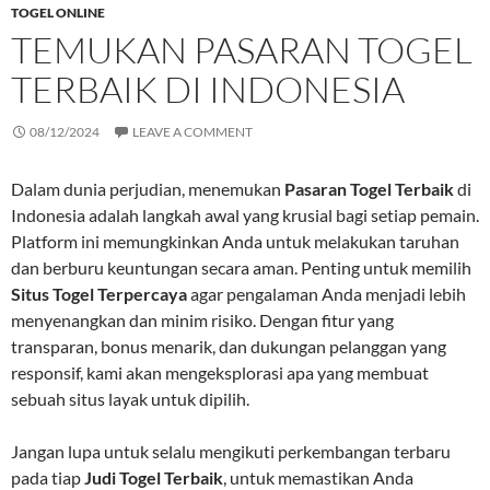
TOGEL ONLINE
TEMUKAN PASARAN TOGEL
TERBAIK DI INDONESIA
08/12/2024
LEAVE A COMMENT
Dalam dunia perjudian, menemukan
Pasaran Togel Terbaik
di
Indonesia adalah langkah awal yang krusial bagi setiap pemain.
Platform ini memungkinkan Anda untuk melakukan taruhan
dan berburu keuntungan secara aman. Penting untuk memilih
Situs Togel Terpercaya
agar pengalaman Anda menjadi lebih
menyenangkan dan minim risiko. Dengan fitur yang
transparan, bonus menarik, dan dukungan pelanggan yang
responsif, kami akan mengeksplorasi apa yang membuat
sebuah situs layak untuk dipilih.
Jangan lupa untuk selalu mengikuti perkembangan terbaru
pada tiap
Judi Togel Terbaik
, untuk memastikan Anda