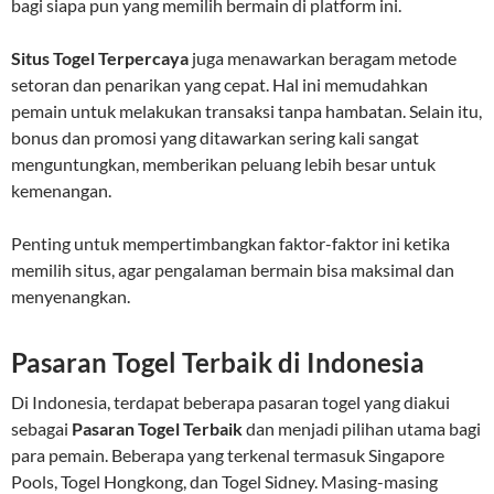
bagi siapa pun yang memilih bermain di platform ini.
Situs Togel Terpercaya
juga menawarkan beragam metode
setoran dan penarikan yang cepat. Hal ini memudahkan
pemain untuk melakukan transaksi tanpa hambatan. Selain itu,
bonus dan promosi yang ditawarkan sering kali sangat
menguntungkan, memberikan peluang lebih besar untuk
kemenangan.
Penting untuk mempertimbangkan faktor-faktor ini ketika
memilih situs, agar pengalaman bermain bisa maksimal dan
menyenangkan.
Pasaran Togel Terbaik di Indonesia
Di Indonesia, terdapat beberapa pasaran togel yang diakui
sebagai
Pasaran Togel Terbaik
dan menjadi pilihan utama bagi
para pemain. Beberapa yang terkenal termasuk Singapore
Pools, Togel Hongkong, dan Togel Sidney. Masing-masing