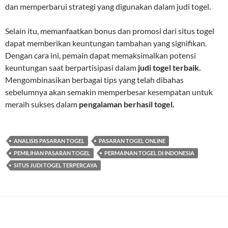
dan memperbarui strategi yang digunakan dalam judi togel.
Selain itu, memanfaatkan bonus dan promosi dari situs togel
dapat memberikan keuntungan tambahan yang signifikan.
Dengan cara ini, pemain dapat memaksimalkan potensi
keuntungan saat berpartisipasi dalam
judi togel terbaik.
Mengombinasikan berbagai tips yang telah dibahas
sebelumnya akan semakin memperbesar kesempatan untuk
meraih sukses dalam
pengalaman berhasil togel.
ANALISIS PASARAN TOGEL
PASARAN TOGEL ONLINE
PEMILIHAN PASARAN TOGEL
PERMAINAN TOGEL DI INDONESIA
SITUS JUDI TOGEL TERPERCAYA