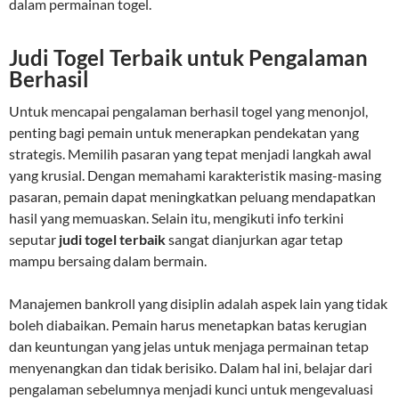
dalam permainan togel.
Judi Togel Terbaik untuk Pengalaman
Berhasil
Untuk mencapai pengalaman berhasil togel yang menonjol,
penting bagi pemain untuk menerapkan pendekatan yang
strategis. Memilih pasaran yang tepat menjadi langkah awal
yang krusial. Dengan memahami karakteristik masing-masing
pasaran, pemain dapat meningkatkan peluang mendapatkan
hasil yang memuaskan. Selain itu, mengikuti info terkini
seputar
judi togel terbaik
sangat dianjurkan agar tetap
mampu bersaing dalam bermain.
Manajemen bankroll yang disiplin adalah aspek lain yang tidak
boleh diabaikan. Pemain harus menetapkan batas kerugian
dan keuntungan yang jelas untuk menjaga permainan tetap
menyenangkan dan tidak berisiko. Dalam hal ini, belajar dari
pengalaman sebelumnya menjadi kunci untuk mengevaluasi