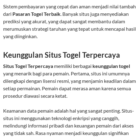
Sistem pembayaran yang cepat dan aman menjadi nilai tambah
dari
Pasaran Togel Terbaik
. Banyak situs juga menyediakan
prediksi yang akurat, yang dapat sangat membantu dalam
merumuskan strategi taruhan yang tepat untuk mencapai hasil
yang diinginkan.
Keunggulan Situs Togel Terpercaya
Situs Togel Terpercaya
memiliki berbagai
keunggulan togel
yang menarik bagi para pemain. Pertama, situs ini umumnya
dilengkapi dengan lisensi resmi, yang menjamin keadilan dalam
setiap permainan. Pemain dapat merasa aman karena semua
prosedur diawasi secara ketat.
Keamanan data pemain adalah hal yang sangat penting. Situs-
situs ini menggunakan teknologi enkripsi yang canggih,
melindungi informasi pribadi dan keuangan pemain dari akses
yang tidak sah. Rasa nyaman menjadi keunggulan signifikan