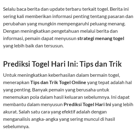
Selalu baca berita dan update terbaru terkait togel. Berita ini
sering kali memberikan informasi penting tentang pasaran dan
perubahan yang mungkin mempengaruhi peluang menang.
Dengan meningkatkan pengetahuan melalui berita dan
informasi, pemain dapat menyusun
strategi menang togel
yang lebih baik dan tersusun.
Prediksi Togel Hari Ini: Tips dan Trik
Untuk meningkatkan keberhasilan dalam bermain togel,
menerapkan
Tips dan Trik Togel Online
yang tepat adalah hal
yang penting. Banyak pemain yang berusaha untuk
menemukan pola dalam hasil keluaran sebelumnya. Ini dapat
membantu dalam menyusun
Prediksi Togel Hari Ini
yang lebih
akurat. Salah satu cara yang efektif adalah dengan
menganalisis angka-angka yang sering muncul di hasil
sebelumnya.