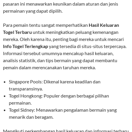
pasaran ini menawarkan keunikan dalam aturan dan jenis
permainan yang dapat dipilih.
Para pemain tentu sangat memperhatikan
Hasil Keluaran
Togel Terbaru
untuk meningkatkan peluang kemenangan
mereka. Oleh karena itu, penting bagi mereka untuk mencari
Info Togel Terlengkap
yang tersedia di situs-situs terpercaya.
Informasi tersebut umumnya mencakup hasil keluaran,
analisis statistik, dan tips bermain yang dapat membantu
pemain dalam merencanakan taruhan mereka.
Singapore Pools: Dikenal karena keadilan dan
transparansinya.
Togel Hongkong: Populer dengan berbagai pilihan
permainan.
Togel Sidney: Menawarkan pengalaman bermain yang
menarik dan beragam.
Mengikuti perkembangan hasil keluaran dan informasi terbaru