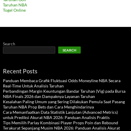
Taruhan NBA
Togel Online
Search
SEARCH
Recent Posts
Panduan Membaca Grafik Fluktuasi Odds Moneyline NBA Secara
Real-Time Untuk Analisis Taruhan
Perbandingan Margin Keuntungan Bandar Taruhan (Vig) pada Bursa
NBA Finals 2026 dan Dampaknya Layanan Taruhan
Kesalahan Paling Umum yang Sering Dilakukan Pemula Saat Pasang
Taruhan NBA Prop Bets dan Cara Menghindarinya
Cara Memanfaatkan Data Statistik Lanjutan (Advanced Metrics)
untuk Prediksi Akurat NBA 2026: Panduan Analisis Praktis
Tips Memilih Parlay Kombinasi Player Props Poin dan Rebound
Terakurat Sepanjang Musim NBA 2026: Panduan Analisis Akurat