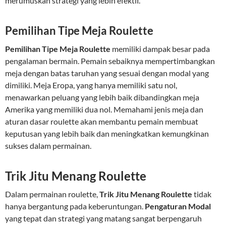
merumuskan strategi yang lebih efektif.
Pemilihan Tipe Meja Roulette
Pemilihan Tipe Meja Roulette
memiliki dampak besar pada
pengalaman bermain. Pemain sebaiknya mempertimbangkan
meja dengan batas taruhan yang sesuai dengan modal yang
dimiliki. Meja Eropa, yang hanya memiliki satu nol,
menawarkan peluang yang lebih baik dibandingkan meja
Amerika yang memiliki dua nol. Memahami jenis meja dan
aturan dasar roulette akan membantu pemain membuat
keputusan yang lebih baik dan meningkatkan kemungkinan
sukses dalam permainan.
Trik Jitu Menang Roulette
Dalam permainan roulette,
Trik Jitu Menang Roulette
tidak
hanya bergantung pada keberuntungan.
Pengaturan Modal
yang tepat dan strategi yang matang sangat berpengaruh