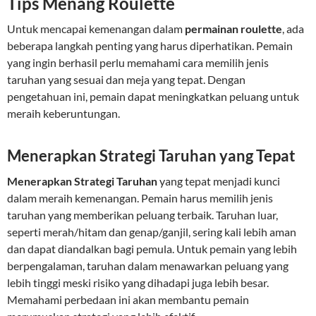
Tips Menang Roulette
Untuk mencapai kemenangan dalam
permainan roulette
, ada
beberapa langkah penting yang harus diperhatikan. Pemain
yang ingin berhasil perlu memahami cara memilih jenis
taruhan yang sesuai dan meja yang tepat. Dengan
pengetahuan ini, pemain dapat meningkatkan peluang untuk
meraih keberuntungan.
Menerapkan Strategi Taruhan yang Tepat
Menerapkan Strategi Taruhan
yang tepat menjadi kunci
dalam meraih kemenangan. Pemain harus memilih jenis
taruhan yang memberikan peluang terbaik. Taruhan luar,
seperti merah/hitam dan genap/ganjil, sering kali lebih aman
dan dapat diandalkan bagi pemula. Untuk pemain yang lebih
berpengalaman, taruhan dalam menawarkan peluang yang
lebih tinggi meski risiko yang dihadapi juga lebih besar.
Memahami perbedaan ini akan membantu pemain