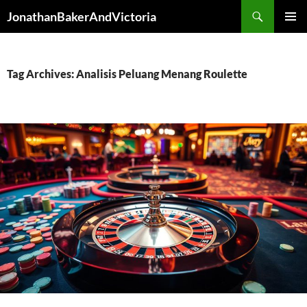
Search
JonathanBakerAndVictoria
SKIP
PRIMAR
TO
MENU
CONTENT
Tag Archives: Analisis Peluang Menang Roulette