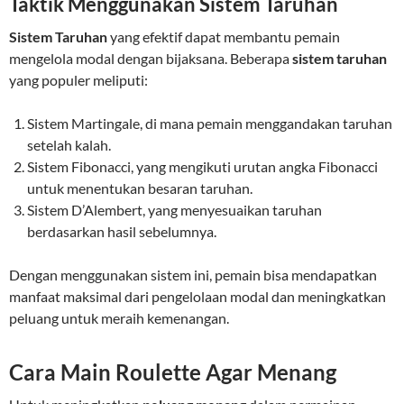
Taktik Menggunakan Sistem Taruhan
Sistem Taruhan
yang efektif dapat membantu pemain
mengelola modal dengan bijaksana. Beberapa
sistem taruhan
yang populer meliputi:
Sistem Martingale, di mana pemain menggandakan taruhan
setelah kalah.
Sistem Fibonacci, yang mengikuti urutan angka Fibonacci
untuk menentukan besaran taruhan.
Sistem D’Alembert, yang menyesuaikan taruhan
berdasarkan hasil sebelumnya.
Dengan menggunakan sistem ini, pemain bisa mendapatkan
manfaat maksimal dari pengelolaan modal dan meningkatkan
peluang untuk meraih kemenangan.
Cara Main Roulette Agar Menang