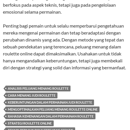
berfokus pada aspek teknis, tetapi juga pada pengelolaan
emosional selama permainan.
Penting bagi pemain untuk selalu memperbarui pengetahuan
mereka mengenai permainan dan tetap beradaptasi dengan
perubahan dinamis yang ada. Dengan metode yang tepat dan
sebuah pendekatan yang terencana, peluang menang dalam
roulette online dapat dimaksimalkan. Usahakan untuk tidak
hanya mengandalkan keberuntungan, tetapi juga membekali
diri dengan strategi yang solid dan informasi yang bermanfaat.
ANALISIS PELUANG MENANG ROULETTE
CARA MENANG JUDI ROULETTE
KEBERUNTUNGAN DALAM PERMAINAN JUDI ROULETTE
MENGOPTIMALKAN PELUANG MENANG ROULETTE ONLINE
RAHASIA KEMENANGAN DALAM PERMAINAN ROULETTE
STRATEGI ROULETTE ONLINE