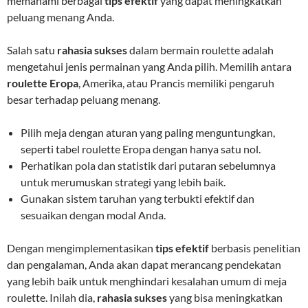
memahami berbagai
tips efektif
yang dapat meningkatkan
peluang menang Anda.
Salah satu
rahasia sukses
dalam bermain roulette adalah
mengetahui jenis permainan yang Anda pilih. Memilih antara
roulette Eropa
, Amerika, atau Prancis memiliki pengaruh
besar terhadap peluang menang.
Pilih meja dengan aturan yang paling menguntungkan,
seperti tabel roulette Eropa dengan hanya satu nol.
Perhatikan pola dan statistik dari putaran sebelumnya
untuk merumuskan strategi yang lebih baik.
Gunakan sistem taruhan yang terbukti efektif dan
sesuaikan dengan modal Anda.
Dengan mengimplementasikan
tips efektif
berbasis penelitian
dan pengalaman, Anda akan dapat merancang pendekatan
yang lebih baik untuk menghindari kesalahan umum di meja
roulette. Inilah dia,
rahasia sukses
yang bisa meningkatkan