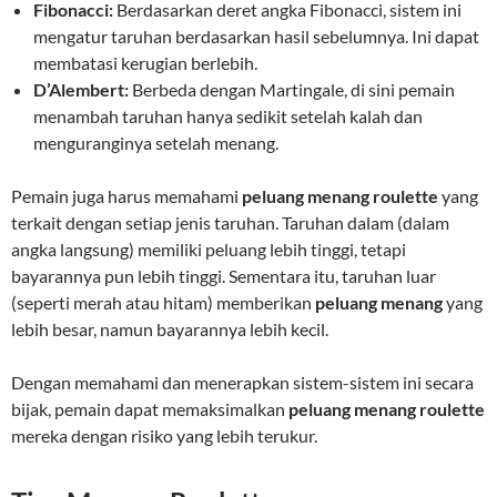
Fibonacci:
Berdasarkan deret angka Fibonacci, sistem ini
mengatur taruhan berdasarkan hasil sebelumnya. Ini dapat
membatasi kerugian berlebih.
D’Alembert:
Berbeda dengan Martingale, di sini pemain
menambah taruhan hanya sedikit setelah kalah dan
menguranginya setelah menang.
Pemain juga harus memahami
peluang menang roulette
yang
terkait dengan setiap jenis taruhan. Taruhan dalam (dalam
angka langsung) memiliki peluang lebih tinggi, tetapi
bayarannya pun lebih tinggi. Sementara itu, taruhan luar
(seperti merah atau hitam) memberikan
peluang menang
yang
lebih besar, namun bayarannya lebih kecil.
Dengan memahami dan menerapkan sistem-sistem ini secara
bijak, pemain dapat memaksimalkan
peluang menang roulette
mereka dengan risiko yang lebih terukur.