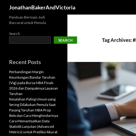
Search
JonathanBakerAndVictoria
Panduan Bermain Judi
Baccarat untuk Pemula
Search
Tag Archives: 
SEARCH
Recent Posts
Perbandingan Margin
Keuntungan Bandar Taruhan
(Vig) pada Bursa NBA Finals
2026 dan Dampaknya Layanan
Taruhan
Kesalahan Paling Umum yang
Sering Dilakukan Pemula Saat
Pasang Taruhan NBA Prop
Bets dan Cara Menghindarinya
Cara Memanfaatkan Data
Statistik Lanjutan (Advanced
Metrics) untuk Prediksi Akurat