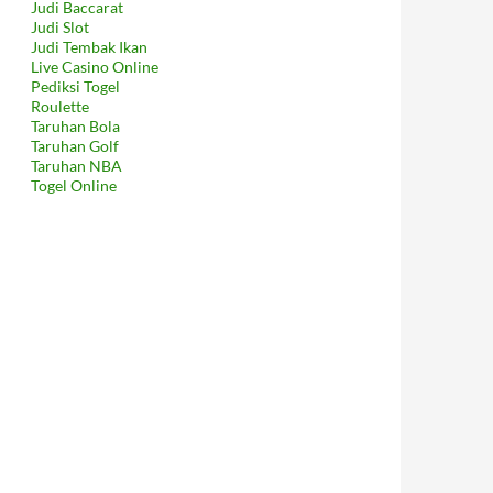
Judi Baccarat
Judi Slot
Judi Tembak Ikan
Live Casino Online
Pediksi Togel
Roulette
Taruhan Bola
Taruhan Golf
Taruhan NBA
Togel Online