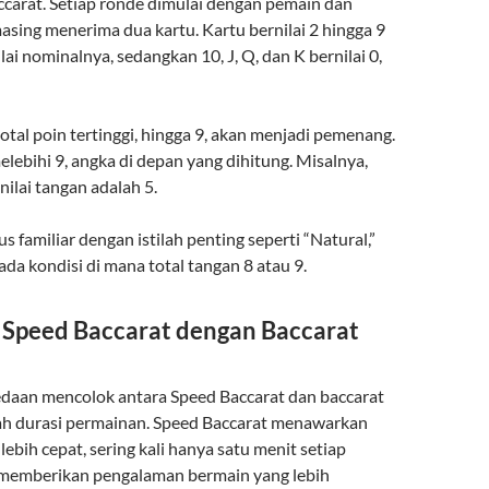
arat. Setiap ronde dimulai dengan pemain dan
asing menerima dua kartu. Kartu bernilai 2 hingga 9
lai nominalnya, sedangkan 10, J, Q, dan K bernilai 0,
tal poin tertinggi, hingga 9, akan menjadi pemenang.
melebihi 9, angka di depan yang dihitung. Misalnya,
 nilai tangan adalah 5.
s familiar dengan istilah penting seperti “Natural,”
da kondisi di mana total tangan 8 atau 9.
Speed Baccarat dengan Baccarat
edaan mencolok antara Speed Baccarat dan baccarat
lah durasi permainan. Speed Baccarat menawarkan
lebih cepat, sering kali hanya satu menit setiap
i memberikan pengalaman bermain yang lebih