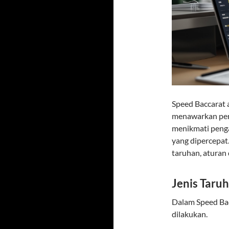
Speed Baccarat 
menawarkan perm
menikmati penga
yang dipercepat.
taruhan, aturan 
Jenis Taru
Dalam Speed Bac
dilakukan.