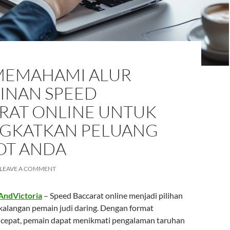
MEMAHAMI ALUR
INAN SPEED
RAT ONLINE UNTUK
GKATKAN PELUANG
OT ANDA
LEAVE A COMMENT
AndVictoria
– Speed Baccarat online menjadi pilihan
 kalangan pemain judi daring. Dengan format
 cepat, pemain dapat menikmati pengalaman taruhan