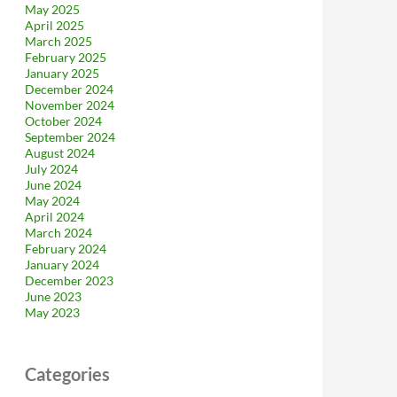
May 2025
April 2025
March 2025
February 2025
January 2025
December 2024
November 2024
October 2024
September 2024
August 2024
July 2024
June 2024
May 2024
April 2024
March 2024
February 2024
January 2024
December 2023
June 2023
May 2023
Categories