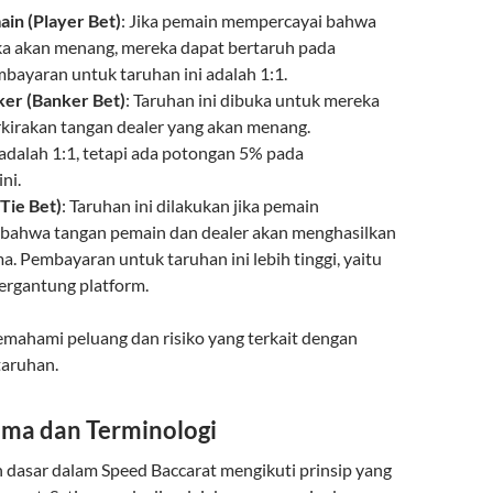
in (Player Bet)
: Jika pemain mempercayai bahwa
a akan menang, mereka dapat bertaruh pada
bayaran untuk taruhan ini adalah 1:1.
er (Banker Bet)
: Taruhan ini dibuka untuk mereka
irakan tangan dealer yang akan menang.
dalah 1:1, tetapi ada potongan 5% pada
ni.
Tie Bet)
: Taruhan ini dilakukan jika pemain
bahwa tangan pemain dan dealer akan menghasilkan
ma. Pembayaran untuk taruhan ini lebih tinggi, yaitu
tergantung platform.
mahami peluang dan risiko yang terkait dengan
taruhan.
ma dan Terminologi
 dasar dalam Speed Baccarat mengikuti prinsip yang