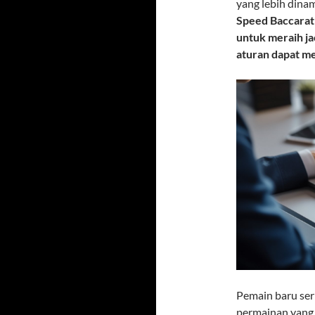
yang lebih dina
Speed Baccarat
untuk meraih ja
aturan dapat m
Pemain baru ser
permainan yang 