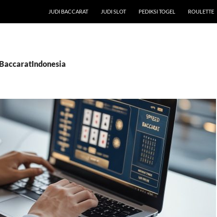
SKIP TO CONTENT
JUDI BACCARAT
JUDI SLOT
PEDIKSI TOGEL
ROULETTE
#BaccaratIndonesia