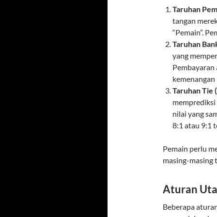
Taruhan Pema
tangan merek
“Pemain”. Pem
Taruhan Bank
yang memperk
Pembayaran a
kemenangan i
Taruhan Tie (
memprediksi 
nilai yang sa
8:1 atau 9:1 
Pemain perlu me
masing-masing 
Aturan Uta
Beberapa aturan