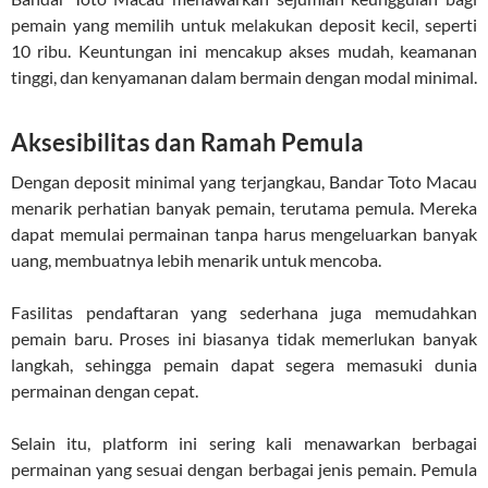
pemain yang memilih untuk melakukan deposit kecil, seperti
10 ribu. Keuntungan ini mencakup akses mudah, keamanan
tinggi, dan kenyamanan dalam bermain dengan modal minimal.
Aksesibilitas dan Ramah Pemula
Dengan deposit minimal yang terjangkau, Bandar Toto Macau
menarik perhatian banyak pemain, terutama pemula. Mereka
dapat memulai permainan tanpa harus mengeluarkan banyak
uang, membuatnya lebih menarik untuk mencoba.
Fasilitas pendaftaran yang sederhana juga memudahkan
pemain baru. Proses ini biasanya tidak memerlukan banyak
langkah, sehingga pemain dapat segera memasuki dunia
permainan dengan cepat.
Selain itu, platform ini sering kali menawarkan berbagai
permainan yang sesuai dengan berbagai jenis pemain. Pemula