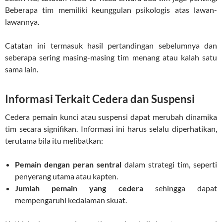
Beberapa tim memiliki keunggulan psikologis atas lawan-
lawannya.
Catatan ini termasuk hasil pertandingan sebelumnya dan
seberapa sering masing-masing tim menang atau kalah satu
sama lain.
Informasi Terkait Cedera dan Suspensi
Cedera pemain kunci atau suspensi dapat merubah dinamika
tim secara signifikan. Informasi ini harus selalu diperhatikan,
terutama bila itu melibatkan:
Pemain dengan peran sentral
dalam strategi tim, seperti
penyerang utama atau kapten.
Jumlah pemain yang cedera
sehingga dapat
mempengaruhi kedalaman skuat.