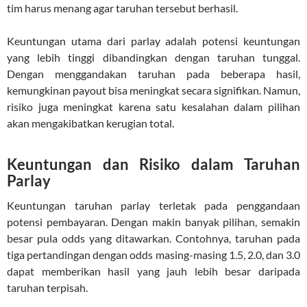
tim harus menang agar taruhan tersebut berhasil.
Keuntungan utama dari parlay adalah potensi keuntungan
yang lebih tinggi dibandingkan dengan taruhan tunggal.
Dengan menggandakan taruhan pada beberapa hasil,
kemungkinan payout bisa meningkat secara signifikan. Namun,
risiko juga meningkat karena satu kesalahan dalam pilihan
akan mengakibatkan kerugian total.
Keuntungan dan Risiko dalam Taruhan
Parlay
Keuntungan taruhan parlay terletak pada penggandaan
potensi pembayaran. Dengan makin banyak pilihan, semakin
besar pula odds yang ditawarkan. Contohnya, taruhan pada
tiga pertandingan dengan odds masing-masing 1.5, 2.0, dan 3.0
dapat memberikan hasil yang jauh lebih besar daripada
taruhan terpisah.