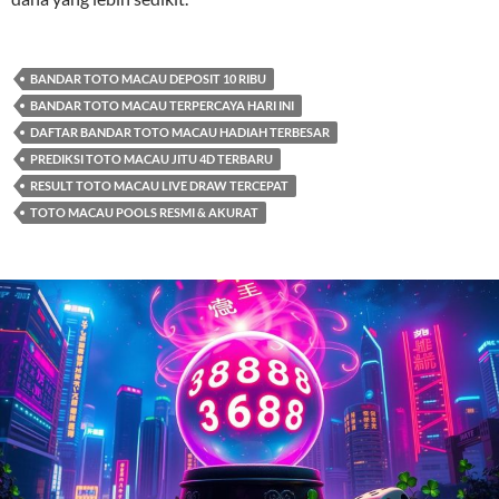
BANDAR TOTO MACAU DEPOSIT 10 RIBU
BANDAR TOTO MACAU TERPERCAYA HARI INI
DAFTAR BANDAR TOTO MACAU HADIAH TERBESAR
PREDIKSI TOTO MACAU JITU 4D TERBARU
RESULT TOTO MACAU LIVE DRAW TERCEPAT
TOTO MACAU POOLS RESMI & AKURAT