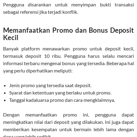
Pengguna disarankan untuk menyimpan bukti transaksi
sebagai referensi jika terjadi konflik.
Memanfaatkan Promo dan Bonus Deposit
Kecil
Banyak platform menawarkan promo untuk deposit kecil,
termasuk deposit 10 ribu. Pengguna harus selalu mencari
informasi terbaru mengenai bonus yang tersedia. Beberapa hal
yang perlu diperhatikan meliputi:
Jenis promo yang tersedia saat deposit.
Syarat dan ketentuan yang berlaku untuk promo.
Tanggal kadaluarsa promo dan cara mengklaimnya.
Dengan memanfaatkan promo ini, pengguna dapat
meningkatkan nilai dari deposit yang dilakukan. Ini juga dapat
memberikan kesempatan untuk bermain lebih lama dengan
dana yang lebih sedikit.