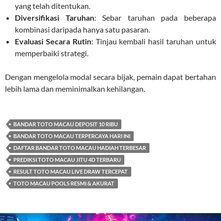
yang telah ditentukan.
Diversifikasi Taruhan
: Sebar taruhan pada beberapa
kombinasi daripada hanya satu pasaran.
Evaluasi Secara Rutin
: Tinjau kembali hasil taruhan untuk
memperbaiki strategi.
Dengan mengelola modal secara bijak, pemain dapat bertahan
lebih lama dan meminimalkan kehilangan.
BANDAR TOTO MACAU DEPOSIT 10 RIBU
BANDAR TOTO MACAU TERPERCAYA HARI INI
DAFTAR BANDAR TOTO MACAU HADIAH TERBESAR
PREDIKSI TOTO MACAU JITU 4D TERBARU
RESULT TOTO MACAU LIVE DRAW TERCEPAT
TOTO MACAU POOLS RESMI & AKURAT