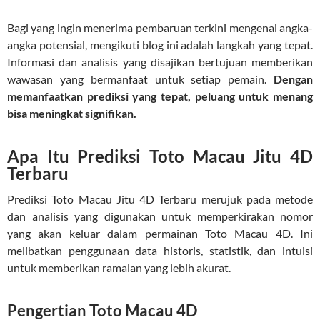
Bagi yang ingin menerima pembaruan terkini mengenai angka-
angka potensial, mengikuti blog ini adalah langkah yang tepat.
Informasi dan analisis yang disajikan bertujuan memberikan
wawasan yang bermanfaat untuk setiap pemain.
Dengan
memanfaatkan prediksi yang tepat, peluang untuk menang
bisa meningkat signifikan.
Apa Itu Prediksi Toto Macau Jitu 4D
Terbaru
Prediksi Toto Macau Jitu 4D Terbaru merujuk pada metode
dan analisis yang digunakan untuk memperkirakan nomor
yang akan keluar dalam permainan Toto Macau 4D. Ini
melibatkan penggunaan data historis, statistik, dan intuisi
untuk memberikan ramalan yang lebih akurat.
Pengertian Toto Macau 4D