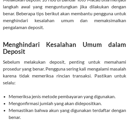
langkah awal yang menguntungkan jika dilakukan dengan
benar. Beberapa tips berikut akan membantu pengguna untuk
menghindari kesalahan umum dan memaksimalkan
pengalaman deposit.
Menghindari Kesalahan Umum dalam
Deposit
Sebelum melakukan deposit, penting untuk memahami
prosedur yang benar. Pengguna sering kali mengalami masalah
karena tidak memeriksa rincian transaksi. Pastikan untuk
selalu:
Memeriksa jenis metode pembayaran yang digunakan.
Mengonfirmasi jumlah yang akan didepositkan.
Memastikan bahwa akun yang digunakan terdaftar dengan
benar.