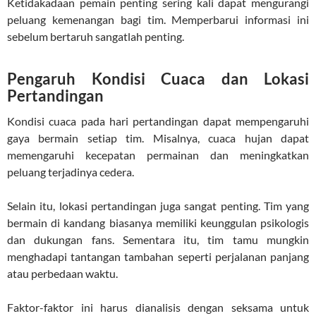
Ketidakadaan pemain penting sering kali dapat mengurangi
peluang kemenangan bagi tim. Memperbarui informasi ini
sebelum bertaruh sangatlah penting.
Pengaruh Kondisi Cuaca dan Lokasi
Pertandingan
Kondisi cuaca pada hari pertandingan dapat mempengaruhi
gaya bermain setiap tim. Misalnya, cuaca hujan dapat
memengaruhi kecepatan permainan dan meningkatkan
peluang terjadinya cedera.
Selain itu, lokasi pertandingan juga sangat penting. Tim yang
bermain di kandang biasanya memiliki keunggulan psikologis
dan dukungan fans. Sementara itu, tim tamu mungkin
menghadapi tantangan tambahan seperti perjalanan panjang
atau perbedaan waktu.
Faktor-faktor ini harus dianalisis dengan seksama untuk