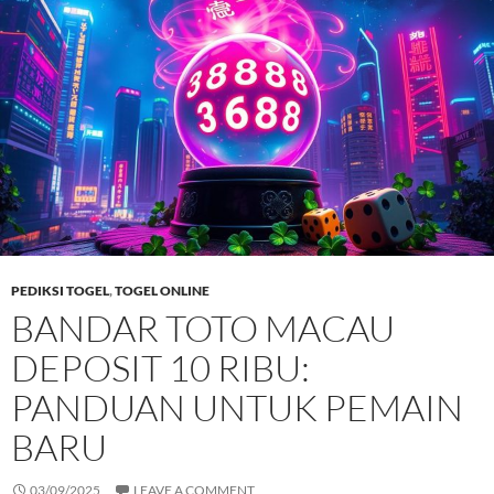
PEDIKSI TOGEL
,
TOGEL ONLINE
BANDAR TOTO MACAU
DEPOSIT 10 RIBU:
PANDUAN UNTUK PEMAIN
BARU
03/09/2025
LEAVE A COMMENT