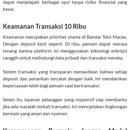
dapat menjelajahi berbagai opsi tanpa risiko finansial yang
besar.
Keamanan Transaksi 10 Ribu
Keamanan merupakan prioritas utama di Bandar Toto Macau.
Dengan deposit kecil seperti 10 ribu, pemain dapat merasa
tenang karena platform ini menggunakan teknologi enkripsi
canggih untuk melindungi data pribadi dan transaksi mereka.
Sistem transaksi yang transparan memastikan bahwa setiap
deposit dan penarikan tercatat dengan baik. Ini memberikan
kepercayaan lebih bagi pemain saat bertransaksi.
Selain itu, layanan pelanggan yang responsif siap membantu
jika ada masalah terkait transaksi. Ini menciptakan lingkungan
bermain yang aman dan nyaman.