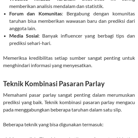
memberikan analisis mendalam dan statistik.
Forum dan Komunitas
: Bergabung dengan komunitas
taruhan bisa memberikan wawasan baru dan prediksi dari
anggota lain.
Media Sosial
: Banyak influencer yang berbagi tips dan
prediksi sehari-hari.
Memeriksa kredibilitas setiap sumber sangat penting untuk
menghindari informasi yang menyesatkan.
Teknik Kombinasi Pasaran Parlay
Memahami pasar parlay sangat penting dalam merumuskan
prediksi yang baik. Teknik kombinasi pasaran parlay mengacu
pada menggabungkan beberapa taruhan dalam satu slip.
Beberapa teknik yang bisa digunakan termasuk: