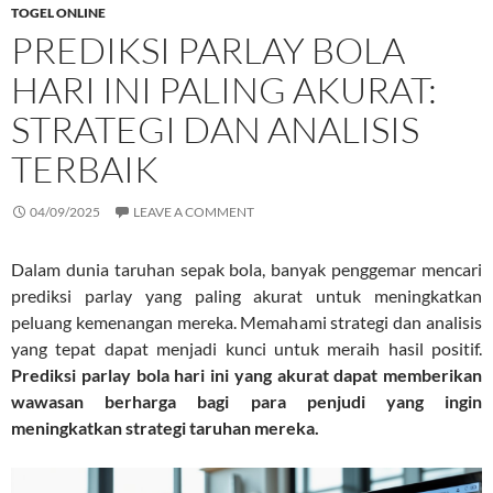
TOGEL ONLINE
PREDIKSI PARLAY BOLA
HARI INI PALING AKURAT:
STRATEGI DAN ANALISIS
TERBAIK
04/09/2025
LEAVE A COMMENT
Dalam dunia taruhan sepak bola, banyak penggemar mencari
prediksi parlay yang paling akurat untuk meningkatkan
peluang kemenangan mereka. Memahami strategi dan analisis
yang tepat dapat menjadi kunci untuk meraih hasil positif.
Prediksi parlay bola hari ini yang akurat dapat memberikan
wawasan berharga bagi para penjudi yang ingin
meningkatkan strategi taruhan mereka.