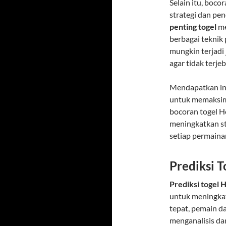
Selain itu, boco
strategi dan pe
penting togel
me
berbagai teknik
mungkin terjadi
agar tidak terje
Mendapatkan inf
untuk memaksim
bocoran togel H
meningkatkan st
setiap permainan
Prediksi T
Prediksi togel 
untuk meningka
tepat, pemain 
menganalisis da