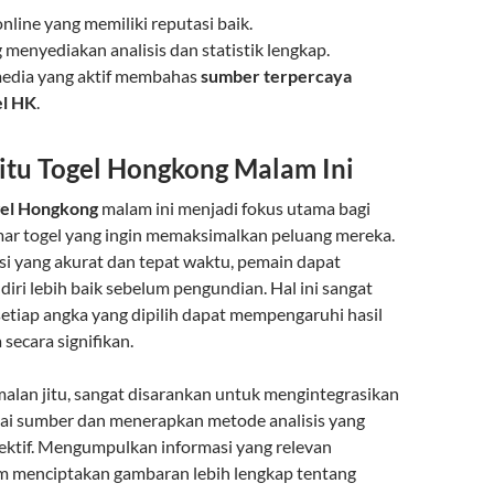
nline yang memiliki reputasi baik.
menyediakan analisis dan statistik lengkap.
media yang aktif membahas
sumber terpercaya
el HK
.
itu Togel Hongkong Malam Ini
gel Hongkong
malam ini menjadi fokus utama bagi
r togel yang ingin memaksimalkan peluang mereka.
i yang akurat dan tepat waktu, pemain dapat
iri lebih baik sebelum pengundian. Hal ini sangat
setiap angka yang dipilih dapat mempengaruhi hasil
secara signifikan.
malan jitu, sangat disarankan untuk mengintegrasikan
gai sumber dan menerapkan metode analisis yang
fektif. Mengumpulkan informasi yang relevan
 menciptakan gambaran lebih lengkap tentang