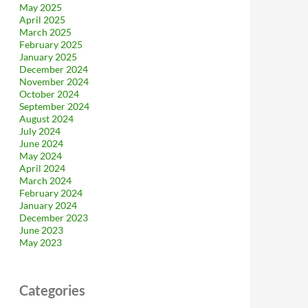
May 2025
April 2025
March 2025
February 2025
January 2025
December 2024
November 2024
October 2024
September 2024
August 2024
July 2024
June 2024
May 2024
April 2024
March 2024
February 2024
January 2024
December 2023
June 2023
May 2023
Categories