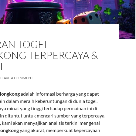
AN TOGEL
ONG TERPERCAYA &
T
LEAVE A COMMENT
 Hongkong
adalah informasi berharga yang dapat
 dalam meraih keberuntungan di dunia togel.
a minat yang tinggi terhadap permainan ini di
in dituntut untuk mencari sumber yang terpercaya.
i, kami akan menyajikan analisis terkini mengenai
Hongkong
yang akurat, memperkuat kepercayaan