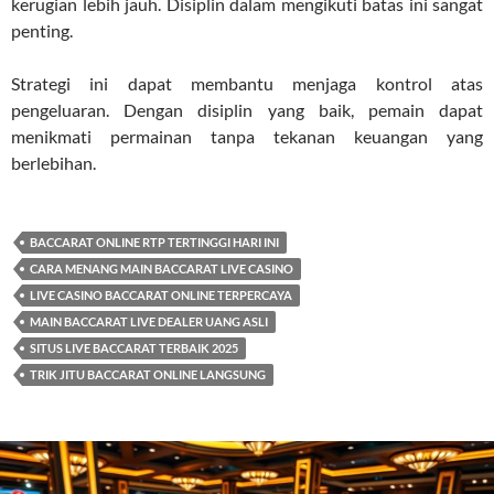
kerugian lebih jauh. Disiplin dalam mengikuti batas ini sangat
penting.
Strategi ini dapat membantu menjaga kontrol atas
pengeluaran. Dengan disiplin yang baik, pemain dapat
menikmati permainan tanpa tekanan keuangan yang
berlebihan.
BACCARAT ONLINE RTP TERTINGGI HARI INI
CARA MENANG MAIN BACCARAT LIVE CASINO
LIVE CASINO BACCARAT ONLINE TERPERCAYA
MAIN BACCARAT LIVE DEALER UANG ASLI
SITUS LIVE BACCARAT TERBAIK 2025
TRIK JITU BACCARAT ONLINE LANGSUNG