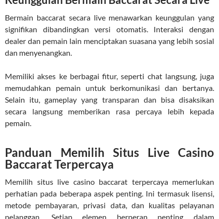
Bermain baccarat secara live menawarkan keunggulan yang
signifikan dibandingkan versi otomatis. Interaksi dengan
dealer dan pemain lain menciptakan suasana yang lebih sosial
dan menyenangkan.
Memiliki akses ke berbagai fitur, seperti chat langsung, juga
memudahkan pemain untuk berkomunikasi dan bertanya.
Selain itu, gameplay yang transparan dan bisa disaksikan
secara langsung memberikan rasa percaya lebih kepada
pemain.
Panduan Memilih Situs Live Casino
Baccarat Terpercaya
Memilih situs live casino baccarat terpercaya memerlukan
perhatian pada beberapa aspek penting. Ini termasuk lisensi,
metode pembayaran, privasi data, dan kualitas pelayanan
pelanggan. Setiap elemen berperan penting dalam