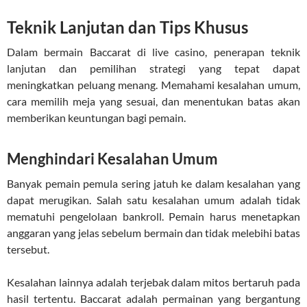
Teknik Lanjutan dan Tips Khusus
Dalam bermain Baccarat di live casino, penerapan teknik
lanjutan dan pemilihan strategi yang tepat dapat
meningkatkan peluang menang. Memahami kesalahan umum,
cara memilih meja yang sesuai, dan menentukan batas akan
memberikan keuntungan bagi pemain.
Menghindari Kesalahan Umum
Banyak pemain pemula sering jatuh ke dalam kesalahan yang
dapat merugikan. Salah satu kesalahan umum adalah tidak
mematuhi pengelolaan bankroll. Pemain harus menetapkan
anggaran yang jelas sebelum bermain dan tidak melebihi batas
tersebut.
Kesalahan lainnya adalah terjebak dalam mitos bertaruh pada
hasil tertentu. Baccarat adalah permainan yang bergantung