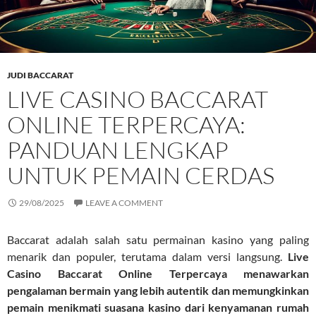
JUDI BACCARAT
LIVE CASINO BACCARAT
ONLINE TERPERCAYA:
PANDUAN LENGKAP
UNTUK PEMAIN CERDAS
29/08/2025
LEAVE A COMMENT
Baccarat adalah salah satu permainan kasino yang paling
menarik dan populer, terutama dalam versi langsung.
Live
Casino Baccarat Online Terpercaya menawarkan
pengalaman bermain yang lebih autentik dan memungkinkan
pemain menikmati suasana kasino dari kenyamanan rumah