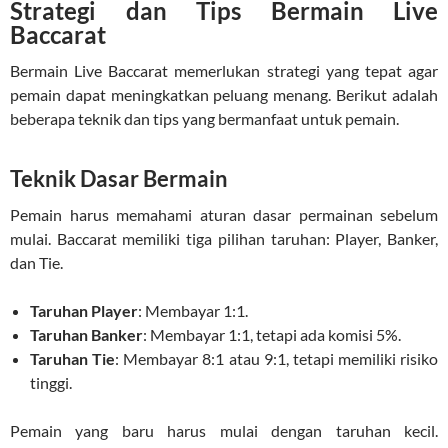
Strategi dan Tips Bermain Live
Baccarat
Bermain Live Baccarat memerlukan strategi yang tepat agar
pemain dapat meningkatkan peluang menang. Berikut adalah
beberapa teknik dan tips yang bermanfaat untuk pemain.
Teknik Dasar Bermain
Pemain harus memahami aturan dasar permainan sebelum
mulai. Baccarat memiliki tiga pilihan taruhan: Player, Banker,
dan Tie.
Taruhan Player
: Membayar 1:1.
Taruhan Banker
: Membayar 1:1, tetapi ada komisi 5%.
Taruhan Tie
: Membayar 8:1 atau 9:1, tetapi memiliki risiko
tinggi.
Pemain yang baru harus mulai dengan taruhan kecil.