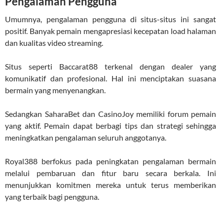
Pengalaman Pengguna
Umumnya, pengalaman pengguna di situs-situs ini sangat
positif. Banyak pemain mengapresiasi kecepatan load halaman
dan kualitas video streaming.
Situs seperti Baccarat88 terkenal dengan dealer yang
komunikatif dan profesional. Hal ini menciptakan suasana
bermain yang menyenangkan.
Sedangkan SaharaBet dan CasinoJoy memiliki forum pemain
yang aktif. Pemain dapat berbagi tips dan strategi sehingga
meningkatkan pengalaman seluruh anggotanya.
Royal388 berfokus pada peningkatan pengalaman bermain
melalui pembaruan dan fitur baru secara berkala. Ini
menunjukkan komitmen mereka untuk terus memberikan
yang terbaik bagi pengguna.