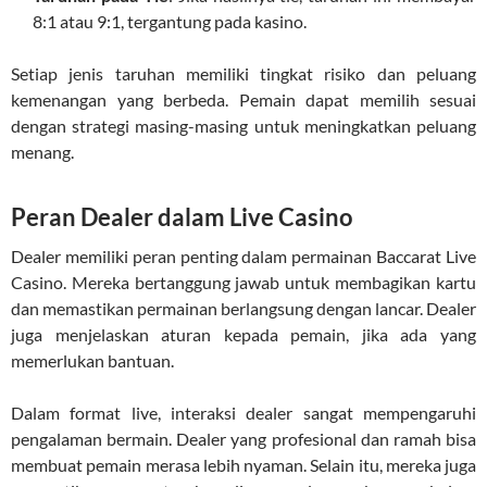
8:1 atau 9:1, tergantung pada kasino.
Setiap jenis taruhan memiliki tingkat risiko dan peluang
kemenangan yang berbeda. Pemain dapat memilih sesuai
dengan strategi masing-masing untuk meningkatkan peluang
menang.
Peran Dealer dalam Live Casino
Dealer memiliki peran penting dalam permainan Baccarat Live
Casino. Mereka bertanggung jawab untuk membagikan kartu
dan memastikan permainan berlangsung dengan lancar. Dealer
juga menjelaskan aturan kepada pemain, jika ada yang
memerlukan bantuan.
Dalam format live, interaksi dealer sangat mempengaruhi
pengalaman bermain. Dealer yang profesional dan ramah bisa
membuat pemain merasa lebih nyaman. Selain itu, mereka juga