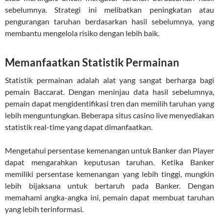
sebelumnya. Strategi ini melibatkan peningkatan atau
pengurangan taruhan berdasarkan hasil sebelumnya, yang
membantu mengelola risiko dengan lebih baik.
Memanfaatkan Statistik Permainan
Statistik permainan adalah alat yang sangat berharga bagi
pemain Baccarat. Dengan meninjau data hasil sebelumnya,
pemain dapat mengidentifikasi tren dan memilih taruhan yang
lebih menguntungkan. Beberapa situs casino live menyediakan
statistik real-time yang dapat dimanfaatkan.
Mengetahui persentase kemenangan untuk Banker dan Player
dapat mengarahkan keputusan taruhan. Ketika Banker
memiliki persentase kemenangan yang lebih tinggi, mungkin
lebih bijaksana untuk bertaruh pada Banker. Dengan
memahami angka-angka ini, pemain dapat membuat taruhan
yang lebih terinformasi.