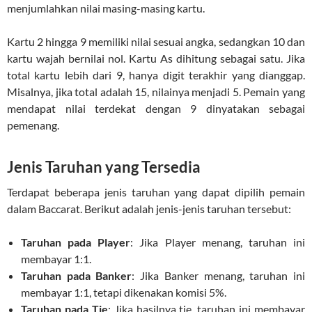
menjumlahkan nilai masing-masing kartu.
Kartu 2 hingga 9 memiliki nilai sesuai angka, sedangkan 10 dan
kartu wajah bernilai nol. Kartu As dihitung sebagai satu. Jika
total kartu lebih dari 9, hanya digit terakhir yang dianggap.
Misalnya, jika total adalah 15, nilainya menjadi 5. Pemain yang
mendapat nilai terdekat dengan 9 dinyatakan sebagai
pemenang.
Jenis Taruhan yang Tersedia
Terdapat beberapa jenis taruhan yang dapat dipilih pemain
dalam Baccarat. Berikut adalah jenis-jenis taruhan tersebut:
Taruhan pada Player
: Jika Player menang, taruhan ini
membayar 1:1.
Taruhan pada Banker
: Jika Banker menang, taruhan ini
membayar 1:1, tetapi dikenakan komisi 5%.
Taruhan pada Tie
: Jika hasilnya tie, taruhan ini membayar