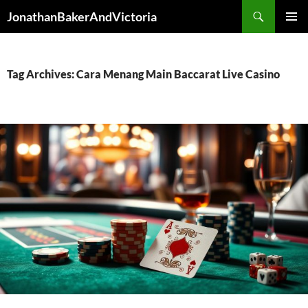
Search
JonathanBakerAndVictoria
SKIP
PRIMAR
TO
MENU
CONTENT
Tag Archives: Cara Menang Main Baccarat Live Casino