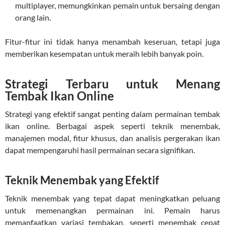
multiplayer, memungkinkan pemain untuk bersaing dengan
orang lain.
Fitur-fitur ini tidak hanya menambah keseruan, tetapi juga
memberikan kesempatan untuk meraih lebih banyak poin.
Strategi Terbaru untuk Menang
Tembak Ikan Online
Strategi yang efektif sangat penting dalam permainan tembak
ikan online. Berbagai aspek seperti teknik menembak,
manajemen modal, fitur khusus, dan analisis pergerakan ikan
dapat mempengaruhi hasil permainan secara signifikan.
Teknik Menembak yang Efektif
Teknik menembak yang tepat dapat meningkatkan peluang
untuk memenangkan permainan ini. Pemain harus
memanfaatkan variasi tembakan, seperti menembak cepat