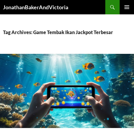
Search
JonathanBakerAndVictoria
SKIP
PRIMAR
TO
MENU
CONTENT
Tag Archives: Game Tembak Ikan Jackpot Terbesar