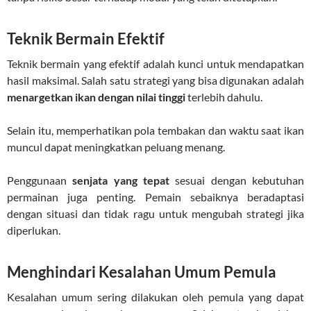
Teknik Bermain Efektif
Teknik bermain yang efektif adalah kunci untuk mendapatkan
hasil maksimal. Salah satu strategi yang bisa digunakan adalah
menargetkan ikan dengan nilai tinggi
terlebih dahulu.
Selain itu, memperhatikan pola tembakan dan waktu saat ikan
muncul dapat meningkatkan peluang menang.
Penggunaan
senjata yang tepat
sesuai dengan kebutuhan
permainan juga penting. Pemain sebaiknya beradaptasi
dengan situasi dan tidak ragu untuk mengubah strategi jika
diperlukan.
Menghindari Kesalahan Umum Pemula
Kesalahan umum sering dilakukan oleh pemula yang dapat