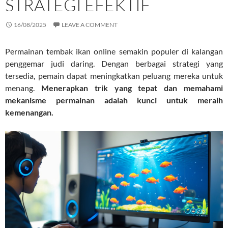
STRATEGI EFEKTIF
16/08/2025
LEAVE A COMMENT
Permainan tembak ikan online semakin populer di kalangan
penggemar judi daring. Dengan berbagai strategi yang
tersedia, pemain dapat meningkatkan peluang mereka untuk
menang.
Menerapkan trik yang tepat dan memahami
mekanisme permainan adalah kunci untuk meraih
kemenangan.