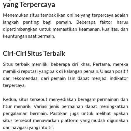
yang Terpercaya
Menemukan situs tembak ikan online yang terpercaya adalah
langkah penting bagi pemain. Beberapa faktor harus
dipertimbangkan untuk memastikan keamanan, kualitas, dan
keuntungan saat bermain.
Ciri-Ciri Situs Terbaik
Situs terbaik memiliki beberapa ciri khas. Pertama, mereka
memiliki reputasi yang baik di kalangan pemain. Ulasan positif
dan rekomendasi dari pemain lain dapat menjadi indikator
terpercaya.
Kedua, situs tersebut menyediakan beragam permainan dan
fitur menarik. Variasi jenis permainan dapat meningkatkan
pengalaman bermain. Pastikan juga untuk melihat apakah
situs tersebut menawarkan platform yang mudah digunakan
dan navigasi yang intuitif.