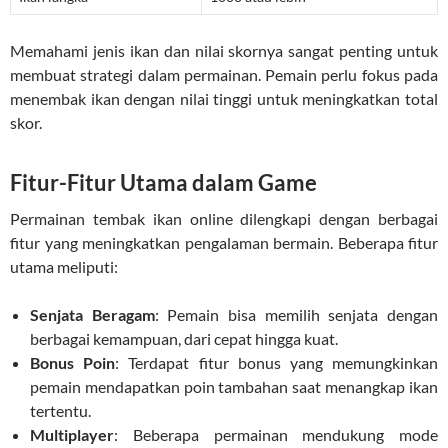
Memahami jenis ikan dan nilai skornya sangat penting untuk
membuat strategi dalam permainan. Pemain perlu fokus pada
menembak ikan dengan nilai tinggi untuk meningkatkan total
skor.
Fitur-Fitur Utama dalam Game
Permainan tembak ikan online dilengkapi dengan berbagai
fitur yang meningkatkan pengalaman bermain. Beberapa fitur
utama meliputi:
Senjata Beragam
: Pemain bisa memilih senjata dengan
berbagai kemampuan, dari cepat hingga kuat.
Bonus Poin
: Terdapat fitur bonus yang memungkinkan
pemain mendapatkan poin tambahan saat menangkap ikan
tertentu.
Multiplayer
: Beberapa permainan mendukung mode