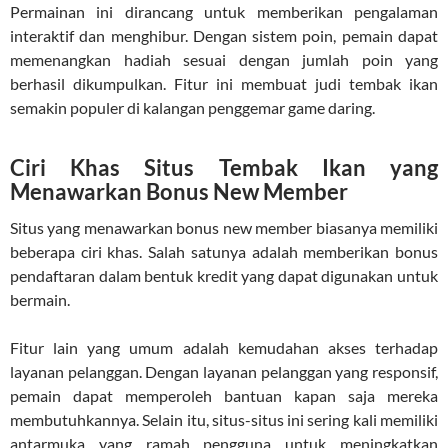
Permainan ini dirancang untuk memberikan pengalaman
interaktif dan menghibur. Dengan sistem poin, pemain dapat
memenangkan hadiah sesuai dengan jumlah poin yang
berhasil dikumpulkan. Fitur ini membuat judi tembak ikan
semakin populer di kalangan penggemar game daring.
Ciri Khas Situs Tembak Ikan yang
Menawarkan Bonus New Member
Situs yang menawarkan bonus new member biasanya memiliki
beberapa ciri khas. Salah satunya adalah memberikan bonus
pendaftaran dalam bentuk kredit yang dapat digunakan untuk
bermain.
Fitur lain yang umum adalah kemudahan akses terhadap
layanan pelanggan. Dengan layanan pelanggan yang responsif,
pemain dapat memperoleh bantuan kapan saja mereka
membutuhkannya. Selain itu, situs-situs ini sering kali memiliki
antarmuka yang ramah pengguna untuk meningkatkan