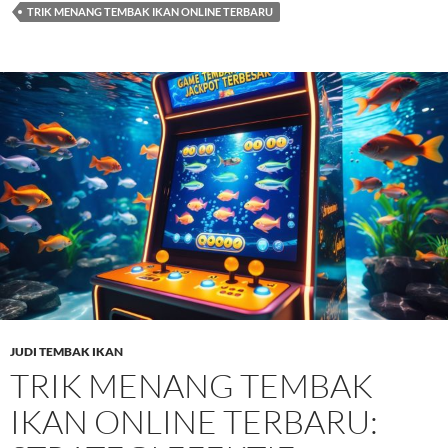
TRIK MENANG TEMBAK IKAN ONLINE TERBARU
JUDI TEMBAK IKAN
TRIK MENANG TEMBAK
IKAN ONLINE TERBARU: