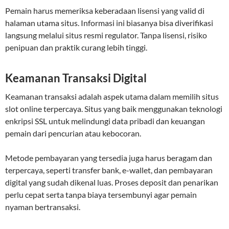
Pemain harus memeriksa keberadaan lisensi yang valid di
halaman utama situs. Informasi ini biasanya bisa diverifikasi
langsung melalui situs resmi regulator. Tanpa lisensi, risiko
penipuan dan praktik curang lebih tinggi.
Keamanan Transaksi Digital
Keamanan transaksi adalah aspek utama dalam memilih situs
slot online terpercaya. Situs yang baik menggunakan teknologi
enkripsi SSL untuk melindungi data pribadi dan keuangan
pemain dari pencurian atau kebocoran.
Metode pembayaran yang tersedia juga harus beragam dan
terpercaya, seperti transfer bank, e-wallet, dan pembayaran
digital yang sudah dikenal luas. Proses deposit dan penarikan
perlu cepat serta tanpa biaya tersembunyi agar pemain
nyaman bertransaksi.