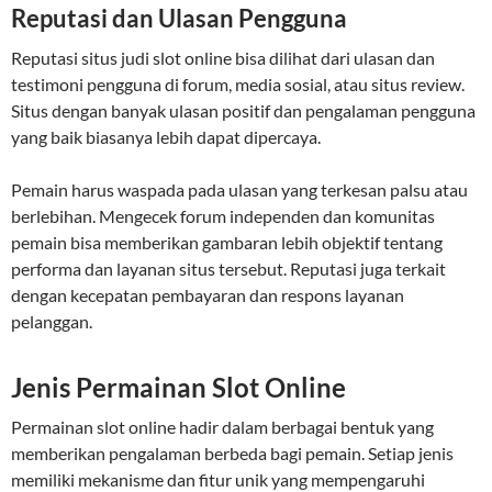
Reputasi dan Ulasan Pengguna
Reputasi situs judi slot online bisa dilihat dari ulasan dan
testimoni pengguna di forum, media sosial, atau situs review.
Situs dengan banyak ulasan positif dan pengalaman pengguna
yang baik biasanya lebih dapat dipercaya.
Pemain harus waspada pada ulasan yang terkesan palsu atau
berlebihan. Mengecek forum independen dan komunitas
pemain bisa memberikan gambaran lebih objektif tentang
performa dan layanan situs tersebut. Reputasi juga terkait
dengan kecepatan pembayaran dan respons layanan
pelanggan.
Jenis Permainan Slot Online
Permainan slot online hadir dalam berbagai bentuk yang
memberikan pengalaman berbeda bagi pemain. Setiap jenis
memiliki mekanisme dan fitur unik yang mempengaruhi