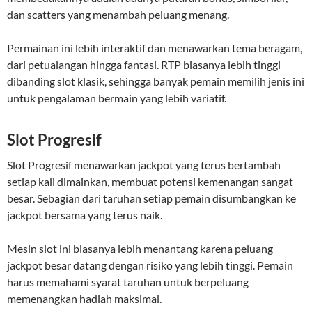
dan scatters yang menambah peluang menang.
Permainan ini lebih interaktif dan menawarkan tema beragam,
dari petualangan hingga fantasi. RTP biasanya lebih tinggi
dibanding slot klasik, sehingga banyak pemain memilih jenis ini
untuk pengalaman bermain yang lebih variatif.
Slot Progresif
Slot Progresif menawarkan jackpot yang terus bertambah
setiap kali dimainkan, membuat potensi kemenangan sangat
besar. Sebagian dari taruhan setiap pemain disumbangkan ke
jackpot bersama yang terus naik.
Mesin slot ini biasanya lebih menantang karena peluang
jackpot besar datang dengan risiko yang lebih tinggi. Pemain
harus memahami syarat taruhan untuk berpeluang
memenangkan hadiah maksimal.