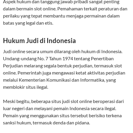
Aspek hukum dan tanggung jawab pribadi sangat penting
dalam bermain slot online. Pemahaman terkait peraturan dan
perilaku yang tepat membantu menjaga permainan dalam
batas yang legal dan etis.
Hukum Judi di Indonesia
Judi online secara umum dilarang oleh hukum di Indonesia.
Undang-undang No. 7 Tahun 1974 tentang Penertiban
Perjudian melarang segala bentuk perjudian, termasuk slot
online. Pemerintah juga mengawasi ketat aktivitas perjudian
melalui Kementerian Komunikasi dan Informatika, yang
memblokir situs ilegal.
Meski begitu, beberapa situs judi slot online beroperasi dari
luar negeri dan melayani pemain Indonesia secara ilegal.
Pemain yang menggunakan situs tersebut berisiko terkena
sanksi hukum, termasuk denda dan pidana.