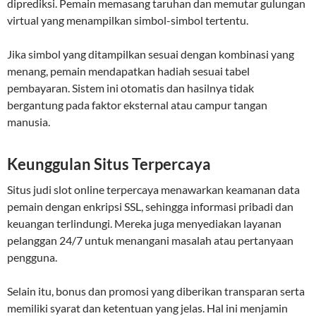
diprediksi. Pemain memasang taruhan dan memutar gulungan
virtual yang menampilkan simbol-simbol tertentu.
Jika simbol yang ditampilkan sesuai dengan kombinasi yang
menang, pemain mendapatkan hadiah sesuai tabel
pembayaran. Sistem ini otomatis dan hasilnya tidak
bergantung pada faktor eksternal atau campur tangan
manusia.
Keunggulan Situs Terpercaya
Situs judi slot online terpercaya menawarkan keamanan data
pemain dengan enkripsi SSL, sehingga informasi pribadi dan
keuangan terlindungi. Mereka juga menyediakan layanan
pelanggan 24/7 untuk menangani masalah atau pertanyaan
pengguna.
Selain itu, bonus dan promosi yang diberikan transparan serta
memiliki syarat dan ketentuan yang jelas. Hal ini menjamin