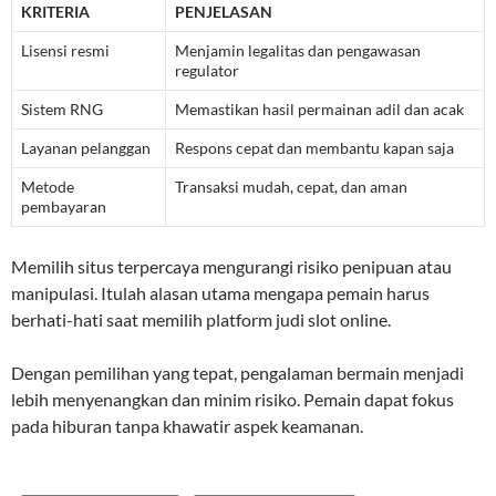
KRITERIA
PENJELASAN
Lisensi resmi
Menjamin legalitas dan pengawasan
regulator
Sistem RNG
Memastikan hasil permainan adil dan acak
Layanan pelanggan
Respons cepat dan membantu kapan saja
Metode
Transaksi mudah, cepat, dan aman
pembayaran
Memilih situs terpercaya mengurangi risiko penipuan atau
manipulasi. Itulah alasan utama mengapa pemain harus
berhati-hati saat memilih platform judi slot online.
Dengan pemilihan yang tepat, pengalaman bermain menjadi
lebih menyenangkan dan minim risiko. Pemain dapat fokus
pada hiburan tanpa khawatir aspek keamanan.