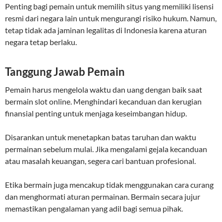
Penting bagi pemain untuk memilih situs yang memiliki lisensi
resmi dari negara lain untuk mengurangi risiko hukum. Namun,
tetap tidak ada jaminan legalitas di Indonesia karena aturan
negara tetap berlaku.
Tanggung Jawab Pemain
Pemain harus mengelola waktu dan uang dengan baik saat
bermain slot online. Menghindari kecanduan dan kerugian
finansial penting untuk menjaga keseimbangan hidup.
Disarankan untuk menetapkan batas taruhan dan waktu
permainan sebelum mulai. Jika mengalami gejala kecanduan
atau masalah keuangan, segera cari bantuan profesional.
Etika bermain juga mencakup tidak menggunakan cara curang
dan menghormati aturan permainan. Bermain secara jujur
memastikan pengalaman yang adil bagi semua pihak.