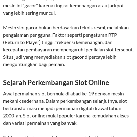
mesin ini “gacor” karena tingkat kemenangan atau jackpot
yang lebih sering muncul.
Mesin slot gacor bukan berdasarkan teknis resmi, melainkan
pengalaman pengguna. Faktor seperti pengaturan RTP
(Return to Player) tinggi, frekuensi kemenangan, dan
kecepatan pembayaran mempengaruhi penilaian slot tersebut.
Situs judi yang menyediakan slot gacor dipercaya lebih
menguntungkan bagi pemain.
Sejarah Perkembangan Slot Online
Awal permainan slot bermula di abad ke-19 dengan mesin
mekanik sederhana. Dalam perkembangan selanjutnya, slot
bertransformasi menjadi permainan digital di awal tahun
2000-an. Slot online mulai populer karena kemudahan akses
dan variasi permainan yang banyak.