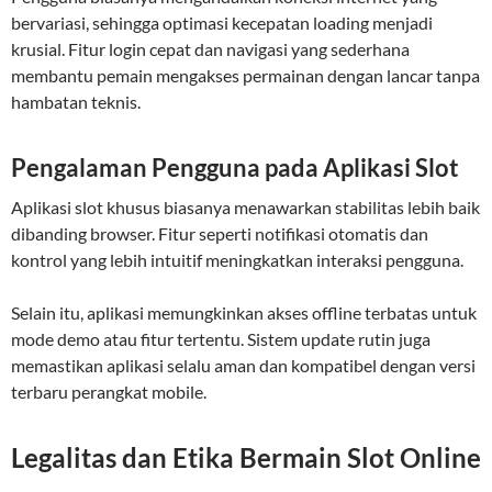
bervariasi, sehingga optimasi kecepatan loading menjadi
krusial. Fitur login cepat dan navigasi yang sederhana
membantu pemain mengakses permainan dengan lancar tanpa
hambatan teknis.
Pengalaman Pengguna pada Aplikasi Slot
Aplikasi slot khusus biasanya menawarkan stabilitas lebih baik
dibanding browser. Fitur seperti notifikasi otomatis dan
kontrol yang lebih intuitif meningkatkan interaksi pengguna.
Selain itu, aplikasi memungkinkan akses offline terbatas untuk
mode demo atau fitur tertentu. Sistem update rutin juga
memastikan aplikasi selalu aman dan kompatibel dengan versi
terbaru perangkat mobile.
Legalitas dan Etika Bermain Slot Online