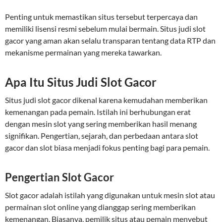
Penting untuk memastikan situs tersebut terpercaya dan
memiliki lisensi resmi sebelum mulai bermain. Situs judi slot
gacor yang aman akan selalu transparan tentang data RTP dan
mekanisme permainan yang mereka tawarkan.
Apa Itu Situs Judi Slot Gacor
Situs judi slot gacor dikenal karena kemudahan memberikan
kemenangan pada pemain. Istilah ini berhubungan erat
dengan mesin slot yang sering memberikan hasil menang
signifikan. Pengertian, sejarah, dan perbedaan antara slot
gacor dan slot biasa menjadi fokus penting bagi para pemain.
Pengertian Slot Gacor
Slot gacor adalah istilah yang digunakan untuk mesin slot atau
permainan slot online yang dianggap sering memberikan
kemenangan. Biasanya, pemilik situs atau pemain menyebut