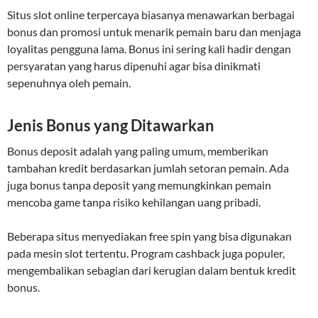
Situs slot online terpercaya biasanya menawarkan berbagai
bonus dan promosi untuk menarik pemain baru dan menjaga
loyalitas pengguna lama. Bonus ini sering kali hadir dengan
persyaratan yang harus dipenuhi agar bisa dinikmati
sepenuhnya oleh pemain.
Jenis Bonus yang Ditawarkan
Bonus deposit adalah yang paling umum, memberikan
tambahan kredit berdasarkan jumlah setoran pemain. Ada
juga bonus tanpa deposit yang memungkinkan pemain
mencoba game tanpa risiko kehilangan uang pribadi.
Beberapa situs menyediakan free spin yang bisa digunakan
pada mesin slot tertentu. Program cashback juga populer,
mengembalikan sebagian dari kerugian dalam bentuk kredit
bonus.