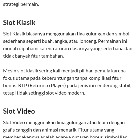
strategi bermain.
Slot Klasik
Slot Klasik biasanya menggunakan tiga gulungan dan simbol
sederhana seperti buah, angka, atau lonceng. Permainan ini
mudah dipahami karena aturan dasarnya yang sederhana dan
tidak banyak fitur tambahan.
Mesin slot klasik sering kali menjadi pilihan pemula karena
fokus utama pada keberuntungan tanpa komplikasi fitur
bonus. RTP (Return to Player) pada jenis ini cenderung stabil,
tetapi tidak setinggi slot video modern.
Slot Video
Slot Video menggunakan lima gulungan atau lebih dengan
grafis canggih dan animasi menarik. Fitur utama yang
membedakannya adalah adanya putaran bonus, simbol liar,