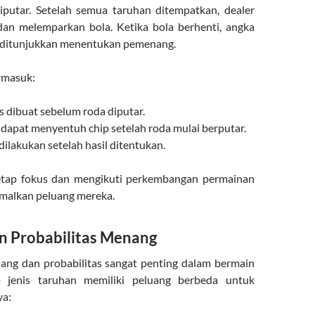
iputar. Setelah semua taruhan ditempatkan, dealer
an melemparkan bola. Ketika bola berhenti, angka
 ditunjukkan menentukan pemenang.
rmasuk:
s dibuat sebelum roda diputar.
 dapat menyentuh chip setelah roda mulai berputar.
ilakukan setelah hasil ditentukan.
etap fokus dan mengikuti perkembangan permainan
malkan peluang mereka.
n Probabilitas Menang
ng dan probabilitas sangat penting dalam bermain
ap jenis taruhan memiliki peluang berbeda untuk
ya: