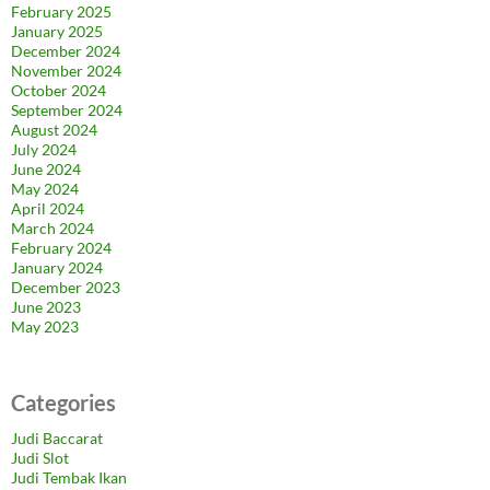
February 2025
January 2025
December 2024
November 2024
October 2024
September 2024
August 2024
July 2024
June 2024
May 2024
April 2024
March 2024
February 2024
January 2024
December 2023
June 2023
May 2023
Categories
Judi Baccarat
Judi Slot
Judi Tembak Ikan