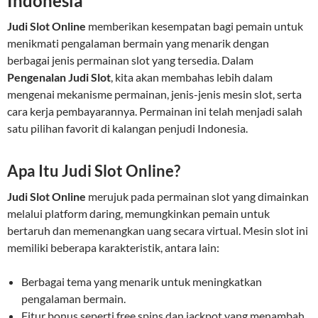
Indonesia
Judi Slot Online
memberikan kesempatan bagi pemain untuk
menikmati pengalaman bermain yang menarik dengan
berbagai jenis permainan slot yang tersedia. Dalam
Pengenalan Judi Slot
, kita akan membahas lebih dalam
mengenai mekanisme permainan, jenis-jenis mesin slot, serta
cara kerja pembayarannya. Permainan ini telah menjadi salah
satu pilihan favorit di kalangan penjudi Indonesia.
Apa Itu Judi Slot Online?
Judi Slot Online
merujuk pada permainan slot yang dimainkan
melalui platform daring, memungkinkan pemain untuk
bertaruh dan memenangkan uang secara virtual. Mesin slot ini
memiliki beberapa karakteristik, antara lain:
Berbagai tema yang menarik untuk meningkatkan
pengalaman bermain.
Fitur bonus seperti free spins dan jackpot yang menambah