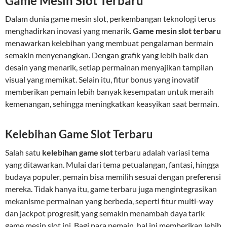
Game Mesin Slot Terbaru
Dalam dunia game mesin slot, perkembangan teknologi terus
menghadirkan inovasi yang menarik.
Game mesin slot terbaru
menawarkan kelebihan yang membuat pengalaman bermain
semakin menyenangkan. Dengan grafik yang lebih baik dan
desain yang menarik, setiap permainan menyajikan tampilan
visual yang memikat. Selain itu, fitur bonus yang inovatif
memberikan pemain lebih banyak kesempatan untuk meraih
kemenangan, sehingga meningkatkan keasyikan saat bermain.
Kelebihan Game Slot Terbaru
Salah satu
kelebihan game slot
terbaru adalah variasi tema
yang ditawarkan. Mulai dari tema petualangan, fantasi, hingga
budaya populer, pemain bisa memilih sesuai dengan preferensi
mereka. Tidak hanya itu, game terbaru juga mengintegrasikan
mekanisme permainan yang berbeda, seperti fitur multi-way
dan jackpot progresif, yang semakin menambah daya tarik
game mesin slot ini. Bagi para pemain, hal ini memberikan lebih