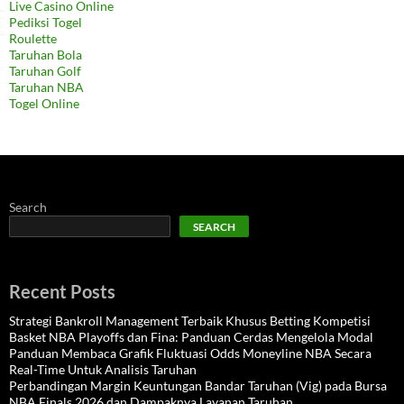
Live Casino Online
Pediksi Togel
Roulette
Taruhan Bola
Taruhan Golf
Taruhan NBA
Togel Online
Search
SEARCH
Recent Posts
Strategi Bankroll Management Terbaik Khusus Betting Kompetisi
Basket NBA Playoffs dan Fina: Panduan Cerdas Mengelola Modal
Panduan Membaca Grafik Fluktuasi Odds Moneyline NBA Secara
Real-Time Untuk Analisis Taruhan
Perbandingan Margin Keuntungan Bandar Taruhan (Vig) pada Bursa
NBA Finals 2026 dan Dampaknya Layanan Taruhan