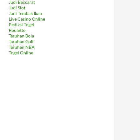
Judi Baccarat
Judi Slot
Judi Tembak Ikan
Live Casino Online
Pediksi Togel
Roulette
Taruhan Bola
Taruhan Golf
Taruhan NBA
Togel Online