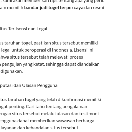
i, kami akan memberikan tips tentang apa yang perlu
lam memilih
bandar judi togel terpercaya
dan resmi
itus Terlisensi dan Legal
us taruhan togel, pastikan situs tersebut memiliki
 legal untuk beroperasi di Indonesia. Lisensi ini
wa situs tersebut telah melewati proses
pengujian yang ketat, sehingga dapat diandalkan
 digunakan.
eputasi dan Ulasan Pengguna
us taruhan togel yang telah dikonfirmasi memiliki
angat penting. Cari tahu tentang pengalaman
ngan situs tersebut melalui ulasan dan testimoni
 pengguna dapat memberikan wawasan berharga
 layanan dan kehandalan situs tersebut.