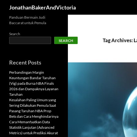
Search
JonathanBakerAndVictoria
Panduan Bermain Judi
Baccarat untuk Pemula
Search
Tag Archives: 
SEARCH
Recent Posts
Perbandingan Margin
Keuntungan Bandar Taruhan
(Vig) pada Bursa NBA Finals
2026 dan Dampaknya Layanan
Taruhan
Kesalahan Paling Umum yang
Sering Dilakukan Pemula Saat
Pasang Taruhan NBA Prop
Bets dan Cara Menghindarinya
Cara Memanfaatkan Data
Statistik Lanjutan (Advanced
Metrics) untuk Prediksi Akurat