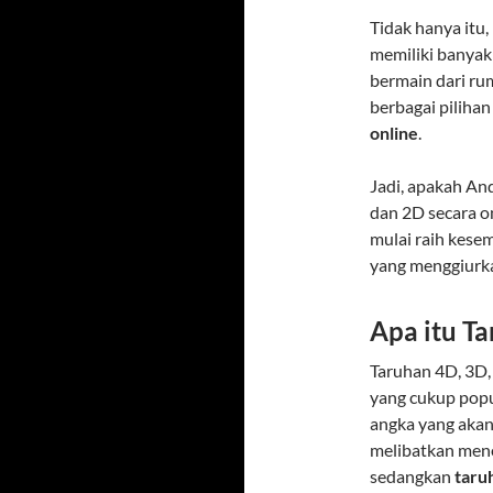
Tidak hanya itu,
memiliki banya
bermain dari ru
berbagai pilihan
online
.
Jadi, apakah And
dan 2D secara on
mulai raih kese
yang menggiurk
Apa itu T
Taruhan 4D, 3D,
yang cukup pop
angka yang akan
melibatkan mene
sedangkan
taru