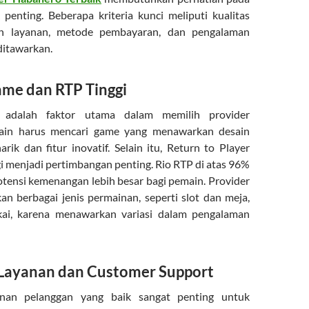
penting. Beberapa kriteria kunci meliputi kualitas
n layanan, metode pembayaran, dan pengalaman
ditawarkan.
ame dan RTP Tinggi
 adalah faktor utama dalam memilih provider
ain harus mencari game yang menawarkan desain
rik dan fitur inovatif. Selain itu, Return to Player
gi menjadi pertimbangan penting. Rio RTP di atas 96%
ensi kemenangan lebih besar bagi pemain. Provider
n berbagai jenis permainan, seperti slot dan meja,
ukai, karena menawarkan variasi dalam pengalaman
Layanan dan Customer Support
nan pelanggan yang baik sangat penting untuk