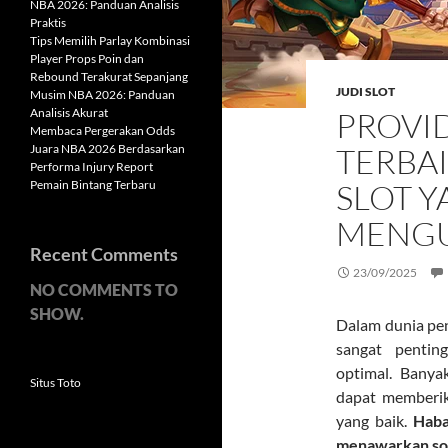
NBA 2026: Panduan Analisis
Praktis
Tips Memilih Parlay Kombinasi
Player Props Poin dan
Rebound Terakurat Sepanjang
JUDI SLOT
Musim NBA 2026: Panduan
Analisis Akurat
PROVI
Membaca Pergerakan Odds
Juara NBA 2026 Berdasarkan
TERBA
Performa Injury Report
Pemain Bintang Terbaru
SLOT 
MENG
Recent Comments
23/09/2025
NO COMMENTS TO
SHOW.
Dalam dunia pe
sangat penti
optimal. Banya
Situs Toto
dapat memberika
yang baik.
Haba
menawarkan solu