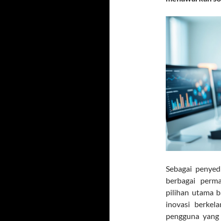
Sebagai penyed
berbagai perm
pilihan utama b
inovasi berkel
pengguna yan