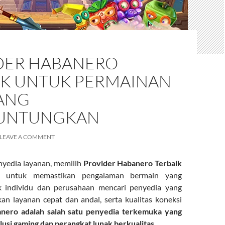
DER HABANERO
IK UNTUK PERMAINAN
YANG
UNTUNGKAN
LEAVE A COMMENT
nyedia layanan, memilih
Provider Habanero Terbaik
ng untuk memastikan pengalaman bermain yang
k individu dan perusahaan mencari penyedia yang
n layanan cepat dan andal, serta kualitas koneksi
nero adalah salah satu penyedia terkemuka yang
si gaming dan perangkat lunak berkualitas.