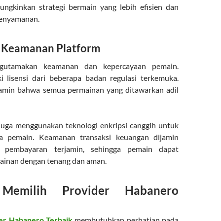
ungkinkan strategi bermain yang lebih efisien dan
enyamanan.
n Keamanan Platform
gutamakan keamanan dan kepercayaan pemain.
i lisensi dari beberapa badan regulasi terkemuka.
njamin bahwa semua permainan yang ditawarkan adil
juga menggunakan teknologi enkripsi canggih untuk
ta pemain. Keamanan transaksi keuangan dijamin
 pembayaran terjamin, sehingga pemain dapat
ainan dengan tenang dan aman.
 Memilih Provider Habanero
er Habanero Terbaik
membutuhkan perhatian pada