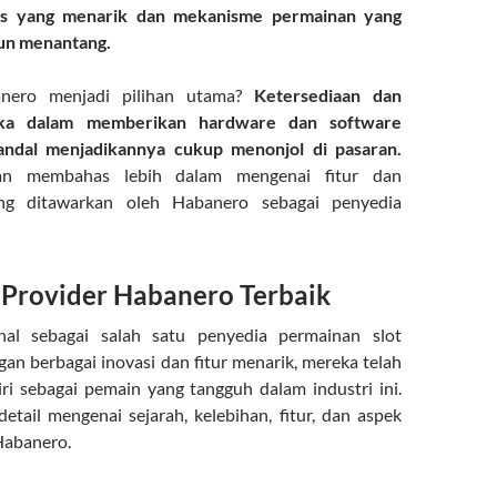
fis yang menarik dan mekanisme permainan yang
un menantang.
nero menjadi pilihan utama?
Ketersediaan dan
eka dalam memberikan hardware dan software
andal menjadikannya cukup menonjol di pasaran.
kan membahas lebih dalam mengenai fitur dan
ng ditawarkan oleh Habanero sebagai penyedia
Provider Habanero Terbaik
nal sebagai salah satu penyedia permainan slot
an berbagai inovasi dan fitur menarik, mereka telah
i sebagai pemain yang tangguh dalam industri ini.
detail mengenai sejarah, kelebihan, fitur, dan aspek
Habanero.