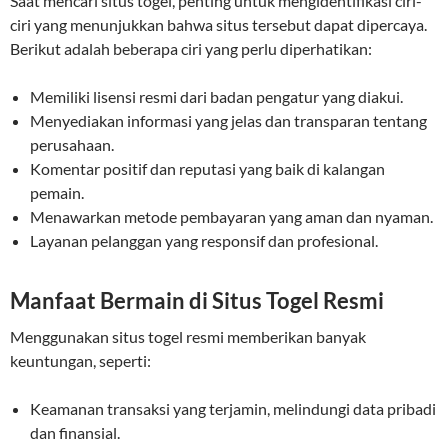
Saat mencari situs togel, penting untuk mengidentifikasi ciri-
ciri yang menunjukkan bahwa situs tersebut dapat dipercaya.
Berikut adalah beberapa ciri yang perlu diperhatikan:
Memiliki lisensi resmi dari badan pengatur yang diakui.
Menyediakan informasi yang jelas dan transparan tentang
perusahaan.
Komentar positif dan reputasi yang baik di kalangan
pemain.
Menawarkan metode pembayaran yang aman dan nyaman.
Layanan pelanggan yang responsif dan profesional.
Manfaat Bermain di Situs Togel Resmi
Menggunakan situs togel resmi memberikan banyak
keuntungan, seperti:
Keamanan transaksi yang terjamin, melindungi data pribadi
dan finansial.