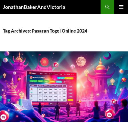
Search
JonathanBakerAndVictoria
SKIP
PRIMAR
TO
MENU
CONTENT
Tag Archives: Pasaran Togel Online 2024