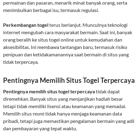
permainan dan pasaran, menarik minat banyak orang, serta
menimbulkan berbagai isu, termasuk regulasi.
Perkembangan togel
terus berlanjut. Munculnya teknologi
internet mengubah cara masyarakat bermain. Saat ini, banyak
orang beralih ke situs togel online untuk kemudahan dan
aksesibilitas. Ini membawa tantangan baru, termasuk risiko
penipuan dan ketidakamanannya saat bermain di situs yang
tidak terpercaya.
Pentingnya Memilih Situs Togel Terpercaya
Pentingnya memilih situs togel terpercaya
tidak dapat
diremehkan. Banyak situs yang menjanjikan hadiah besar
tetapi tidak memiliki lisensi atau keamanan yang memadai.
Memilih situs resmi tidak hanya menjaga keamanan data
pribadi, tetapi juga memastikan pengalaman bermain yang adil
dan pembayaran yang tepat waktu.