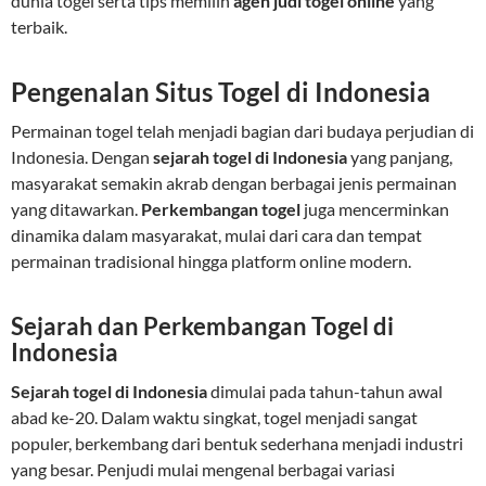
dunia togel serta tips memilih
agen judi togel online
yang
terbaik.
Pengenalan Situs Togel di Indonesia
Permainan togel telah menjadi bagian dari budaya perjudian di
Indonesia. Dengan
sejarah togel di Indonesia
yang panjang,
masyarakat semakin akrab dengan berbagai jenis permainan
yang ditawarkan.
Perkembangan togel
juga mencerminkan
dinamika dalam masyarakat, mulai dari cara dan tempat
permainan tradisional hingga platform online modern.
Sejarah dan Perkembangan Togel di
Indonesia
Sejarah togel di Indonesia
dimulai pada tahun-tahun awal
abad ke-20. Dalam waktu singkat, togel menjadi sangat
populer, berkembang dari bentuk sederhana menjadi industri
yang besar. Penjudi mulai mengenal berbagai variasi