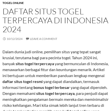
TOGEL ONLINE
DAFTAR SITUS TOGEL
TERPERCAYA DI INDONESIA
2024
10/12/2024
LEAVE A COMMENT
Dalam dunia judi online, pemilihan situs yang tepat sangat
krusial, terutama bagi para pecinta togel. Tahun 2024 ini,
banyak
situs togel terpercaya
yang bermunculan di Indonesia,
menawarkan berbagai fitur dan keuntungan menarik. Artikel
ini bertujuan untuk memberikan panduan lengkap mengenai
daftar situs togel resmi
yang dapat diandalkan, termasuk
informasi tentang
bonus togel terbesar
yang dapat diperoleh.
Dengan memahami
situs togel terpercaya
, para penjudi dapat
meningkatkan pengalaman bermain mereka dan meminimalisir
risiko kehilangan. Mari kita simak lebih lanjut tren terbaru di