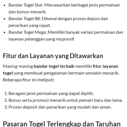
Bandar Togel Star: Menawarkan berbagai jenis permainan
dan bonus menarik.
Bandar Togel 88: Dikenal dengan proses deposi dan
penarikan yang cepat.
Bandar Togel Mega: Memiliki banyak variasi permainan dan
layanan pelanggan yang responsif.
Fitur dan Layanan yang Ditawarkan
Masing-masing
bandar togel terbaik
memiliki
fitur layanan
togel
yang membuat pengalaman bermain semakin menarik.
Beberapa fitur ini meliputi:
Beragam jenis permainan yang dapat dipilih.
Bonus serta promosi menarik untuk pemain baru dan lama.
Proses deposit dan penarikan yang mudah dan aman.
Pasaran Togel Terlengkap dan Taruhan