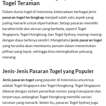
Togel Teraman
Dalam dunia togel di Indonesia, keberadaan berbagai jenis
pasaran togel terlengkap
menjadi salah satu aspek yang
paling menarik untuk diperhatikan. Setiap pasaran memiliki
karakteristik dan aturan yang berbeda, seperti Togel
Singapore, Togel Hongkong, dan Togel Sydney, masing-masing
dengan daya tariknya sendiri. Mengetahui
jenis pasaran togel
yang tersedia akan membantu pemain dalam menentukan
pilihan yang tepat, sehingga bisa meningkatkan peluang
menang.
Jenis-Jenis Pasaran Togel yang Populer
Jenis pasaran togel
yang populer di Indonesia umumnya
adalah Togel Singapore dan Togel Hongkong. Togel Singapore
dikenal dengan sistem penarikan nomor yang transparan dan
terpercaya, sedangkan Togel Hongkong memiliki variasi
taruhan yang menarik. Selain itu, pasaran Togel Sydney juga