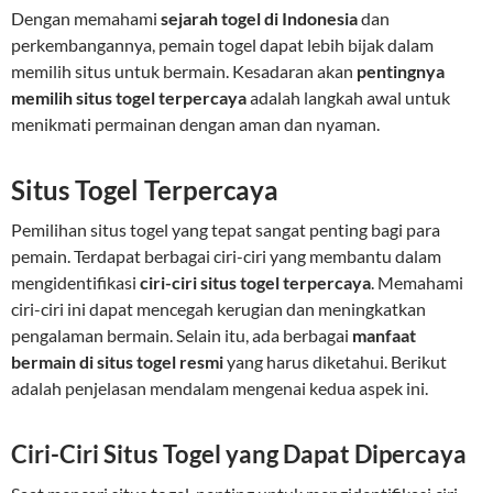
Dengan memahami
sejarah togel di Indonesia
dan
perkembangannya, pemain togel dapat lebih bijak dalam
memilih situs untuk bermain. Kesadaran akan
pentingnya
memilih situs togel terpercaya
adalah langkah awal untuk
menikmati permainan dengan aman dan nyaman.
Situs Togel Terpercaya
Pemilihan situs togel yang tepat sangat penting bagi para
pemain. Terdapat berbagai ciri-ciri yang membantu dalam
mengidentifikasi
ciri-ciri situs togel terpercaya
. Memahami
ciri-ciri ini dapat mencegah kerugian dan meningkatkan
pengalaman bermain. Selain itu, ada berbagai
manfaat
bermain di situs togel resmi
yang harus diketahui. Berikut
adalah penjelasan mendalam mengenai kedua aspek ini.
Ciri-Ciri Situs Togel yang Dapat Dipercaya