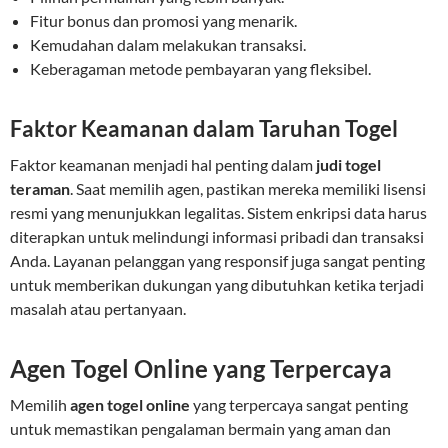
Fitur bonus dan promosi yang menarik.
Kemudahan dalam melakukan transaksi.
Keberagaman metode pembayaran yang fleksibel.
Faktor Keamanan dalam Taruhan Togel
Faktor keamanan menjadi hal penting dalam
judi togel
teraman
. Saat memilih agen, pastikan mereka memiliki lisensi
resmi yang menunjukkan legalitas. Sistem enkripsi data harus
diterapkan untuk melindungi informasi pribadi dan transaksi
Anda. Layanan pelanggan yang responsif juga sangat penting
untuk memberikan dukungan yang dibutuhkan ketika terjadi
masalah atau pertanyaan.
Agen Togel Online yang Terpercaya
Memilih
agen togel online
yang terpercaya sangat penting
untuk memastikan pengalaman bermain yang aman dan