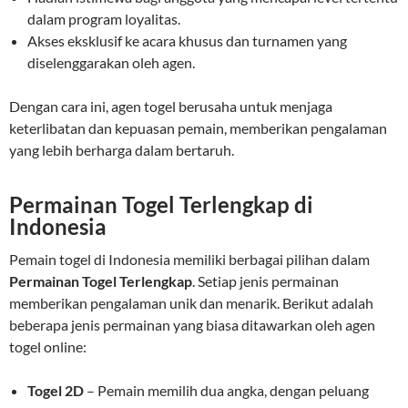
dalam program loyalitas.
Akses eksklusif ke acara khusus dan turnamen yang
diselenggarakan oleh agen.
Dengan cara ini, agen togel berusaha untuk menjaga
keterlibatan dan kepuasan pemain, memberikan pengalaman
yang lebih berharga dalam bertaruh.
Permainan Togel Terlengkap di
Indonesia
Pemain togel di Indonesia memiliki berbagai pilihan dalam
Permainan Togel Terlengkap
. Setiap jenis permainan
memberikan pengalaman unik dan menarik. Berikut adalah
beberapa jenis permainan yang biasa ditawarkan oleh agen
togel online:
Togel 2D
– Pemain memilih dua angka, dengan peluang