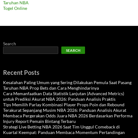
Taruhan NBA
Togel Online
Search
SEARCH
Recent Posts
Kesalahan Paling Umum yang Sering Dilakukan Pemula Saat Pasang
Taruhan NBA Prop Bets dan Cara Menghindarinya
Cara Memanfaatkan Data Statistik Lanjutan (Advanced Metrics)
untuk Prediksi Akurat NBA 2026: Panduan Analisis Praktis
Tips Memilih Parlay Kombinasi Player Props Poin dan Rebound
Terakurat Sepanjang Musim NBA 2026: Panduan Analisis Akurat
Membaca Pergerakan Odds Juara NBA 2026 Berdasarkan Performa
Injury Report Pemain Bintang Terbaru
Strategi Live Betting NBA 2026 Saat Tim Unggul Comeback di
Kuartal Keempat: Panduan Membaca Momentum Pertandingan