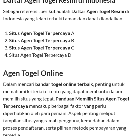
Daftar Agen Togel Resmi di Indonesia
Sebagai referensi, berikut adalah
Daftar Agen Togel Resmi
di
Indonesia yang telah terbukti aman dan dapat diandalkan:
Situs Agen Togel Terpercaya
A
Situs Agen Togel Terpercaya
B
Situs Agen Togel Terpercaya
C
Situs Agen Togel Terpercaya D
Agen Togel Online
Dalam mencari
bandar togel online terbaik
, penting untuk
memahami kriteria tertentu yang dapat membantu dalam
memilih situs yang tepat.
Panduan Memilih Situs Agen Togel
Terpercaya
mencakup berbagai faktor yang perlu
diperhatikan oleh para pemain. Aspek penting meliputi
tampilan situs yang ramah pengguna, kemudahan dalam
proses pendaftaran, serta pilihan metode pembayaran yang
tersedia.