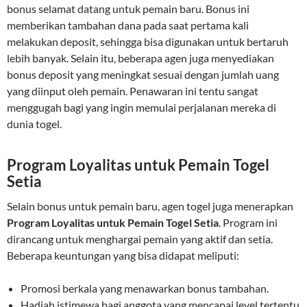
bonus selamat datang untuk pemain baru. Bonus ini
memberikan tambahan dana pada saat pertama kali
melakukan deposit, sehingga bisa digunakan untuk bertaruh
lebih banyak. Selain itu, beberapa agen juga menyediakan
bonus deposit yang meningkat sesuai dengan jumlah uang
yang diinput oleh pemain. Penawaran ini tentu sangat
menggugah bagi yang ingin memulai perjalanan mereka di
dunia togel.
Program Loyalitas untuk Pemain Togel
Setia
Selain bonus untuk pemain baru, agen togel juga menerapkan
Program Loyalitas untuk Pemain Togel Setia
. Program ini
dirancang untuk menghargai pemain yang aktif dan setia.
Beberapa keuntungan yang bisa didapat meliputi:
Promosi berkala yang menawarkan bonus tambahan.
Hadiah istimewa bagi anggota yang mencapai level tertentu