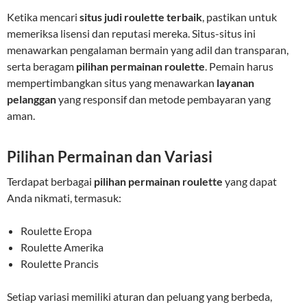
Ketika mencari
situs judi roulette terbaik
, pastikan untuk
memeriksa lisensi dan reputasi mereka. Situs-situs ini
menawarkan pengalaman bermain yang adil dan transparan,
serta beragam
pilihan permainan roulette
. Pemain harus
mempertimbangkan situs yang menawarkan
layanan
pelanggan
yang responsif dan metode pembayaran yang
aman.
Pilihan Permainan dan Variasi
Terdapat berbagai
pilihan permainan roulette
yang dapat
Anda nikmati, termasuk:
Roulette Eropa
Roulette Amerika
Roulette Prancis
Setiap variasi memiliki aturan dan peluang yang berbeda,