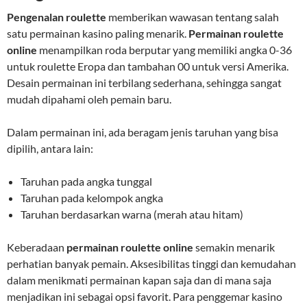
Pengenalan roulette
memberikan wawasan tentang salah
satu permainan kasino paling menarik.
Permainan roulette
online
menampilkan roda berputar yang memiliki angka 0-36
untuk roulette Eropa dan tambahan 00 untuk versi Amerika.
Desain permainan ini terbilang sederhana, sehingga sangat
mudah dipahami oleh pemain baru.
Dalam permainan ini, ada beragam jenis taruhan yang bisa
dipilih, antara lain:
Taruhan pada angka tunggal
Taruhan pada kelompok angka
Taruhan berdasarkan warna (merah atau hitam)
Keberadaan
permainan roulette online
semakin menarik
perhatian banyak pemain. Aksesibilitas tinggi dan kemudahan
dalam menikmati permainan kapan saja dan di mana saja
menjadikan ini sebagai opsi favorit. Para penggemar kasino