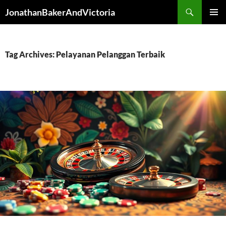
Search
JonathanBakerAndVictoria
SKIP
PRIMAR
TO
MENU
CONTENT
Tag Archives: Pelayanan Pelanggan Terbaik