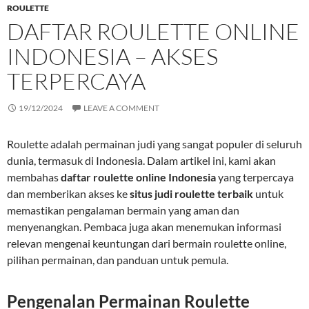
ROULETTE
DAFTAR ROULETTE ONLINE
INDONESIA – AKSES
TERPERCAYA
19/12/2024
LEAVE A COMMENT
Roulette adalah permainan judi yang sangat populer di seluruh
dunia, termasuk di Indonesia. Dalam artikel ini, kami akan
membahas
daftar roulette online Indonesia
yang terpercaya
dan memberikan akses ke
situs judi roulette terbaik
untuk
memastikan pengalaman bermain yang aman dan
menyenangkan. Pembaca juga akan menemukan informasi
relevan mengenai keuntungan dari bermain roulette online,
pilihan permainan, dan panduan untuk pemula.
Pengenalan Permainan Roulette