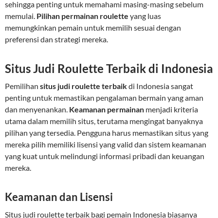
sehingga penting untuk memahami masing-masing sebelum
memulai.
Pilihan permainan roulette
yang luas
memungkinkan pemain untuk memilih sesuai dengan
preferensi dan strategi mereka.
Situs Judi Roulette Terbaik di Indonesia
Pemilihan
situs judi roulette terbaik
di Indonesia sangat
penting untuk memastikan pengalaman bermain yang aman
dan menyenankan.
Keamanan permainan
menjadi kriteria
utama dalam memilih situs, terutama mengingat banyaknya
pilihan yang tersedia. Pengguna harus memastikan situs yang
mereka pilih memiliki lisensi yang valid dan sistem keamanan
yang kuat untuk melindungi informasi pribadi dan keuangan
mereka.
Keamanan dan Lisensi
Situs judi roulette terbaik bagi pemain Indonesia biasanya