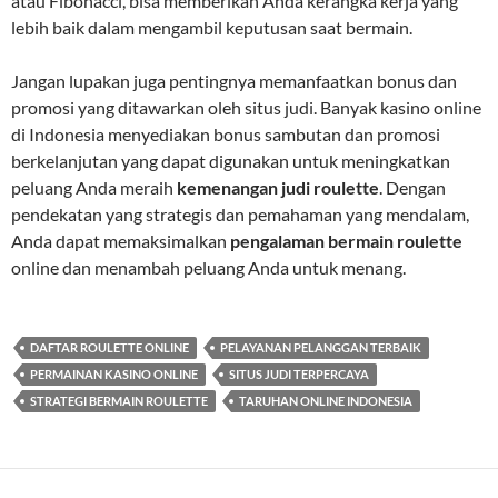
atau Fibonacci, bisa memberikan Anda kerangka kerja yang
lebih baik dalam mengambil keputusan saat bermain.
Jangan lupakan juga pentingnya memanfaatkan bonus dan
promosi yang ditawarkan oleh situs judi. Banyak kasino online
di Indonesia menyediakan bonus sambutan dan promosi
berkelanjutan yang dapat digunakan untuk meningkatkan
peluang Anda meraih
kemenangan judi roulette
. Dengan
pendekatan yang strategis dan pemahaman yang mendalam,
Anda dapat memaksimalkan
pengalaman bermain roulette
online dan menambah peluang Anda untuk menang.
DAFTAR ROULETTE ONLINE
PELAYANAN PELANGGAN TERBAIK
PERMAINAN KASINO ONLINE
SITUS JUDI TERPERCAYA
STRATEGI BERMAIN ROULETTE
TARUHAN ONLINE INDONESIA