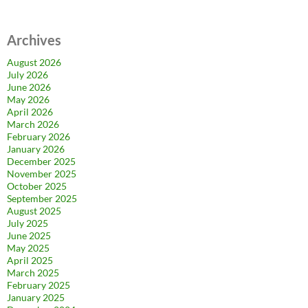
Archives
August 2026
July 2026
June 2026
May 2026
April 2026
March 2026
February 2026
January 2026
December 2025
November 2025
October 2025
September 2025
August 2025
July 2025
June 2025
May 2025
April 2025
March 2025
February 2025
January 2025