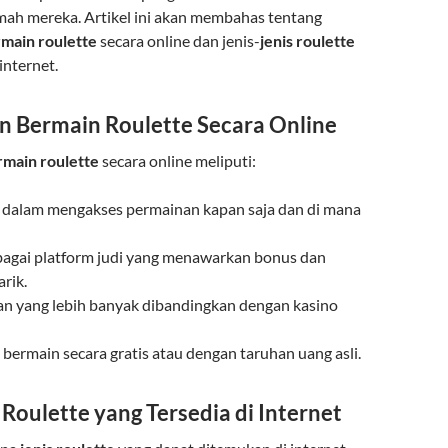
ah mereka. Artikel ini akan membahas tentang
main roulette
secara online dan jenis-
jenis roulette
internet.
 Bermain Roulette Secara Online
main roulette
secara online meliputi:
dalam mengakses permainan kapan saja dan di mana
bagai platform judi yang menawarkan bonus dan
rik.
han yang lebih banyak dibandingkan dengan kasino
 bermain secara gratis atau dengan taruhan uang asli.
 Roulette yang Tersedia di Internet