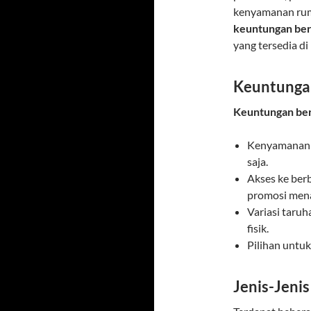
kenyamanan rum
keuntungan ber
yang tersedia di 
Keuntungan
Keuntungan ber
Kenyamanan 
saja.
Akses ke ber
promosi mena
Variasi taru
fisik.
Pilihan untuk
Jenis-Jenis