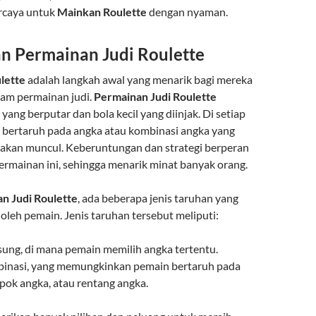
ercaya untuk
Mainkan Roulette
dengan nyaman.
n Permainan Judi Roulette
lette
adalah langkah awal yang menarik bagi mereka
lam permainan judi.
Permainan Judi Roulette
yang berputar dan bola kecil yang diinjak. Di setiap
 bertaruh pada angka atau kombinasi angka yang
 akan muncul. Keberuntungan dan strategi berperan
ermainan ini, sehingga menarik minat banyak orang.
n Judi Roulette
, ada beberapa jenis taruhan yang
oleh pemain. Jenis taruhan tersebut meliputi:
sung, di mana pemain memilih angka tertentu.
inasi, yang memungkinkan pemain bertaruh pada
pok angka, atau rentang angka.