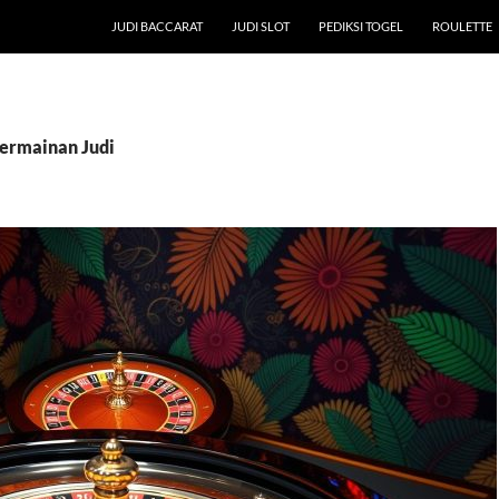
SKIP TO CONTENT
JUDI BACCARAT
JUDI SLOT
PEDIKSI TOGEL
ROULETTE
Permainan Judi