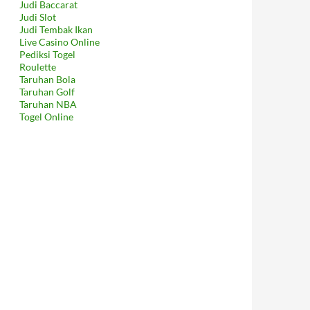
Judi Baccarat
Judi Slot
Judi Tembak Ikan
Live Casino Online
Pediksi Togel
Roulette
Taruhan Bola
Taruhan Golf
Taruhan NBA
Togel Online