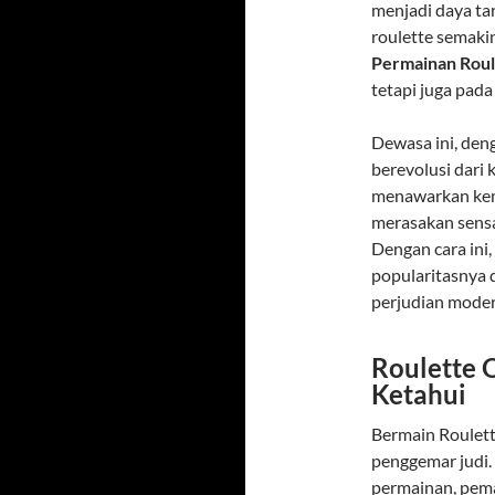
menjadi daya ta
roulette semaki
Permainan Roul
tetapi juga pada
Dewasa ini, den
berevolusi dari 
menawarkan kem
merasakan sensas
Dengan cara ini,
popularitasnya d
perjudian moder
Roulette 
Ketahui
Bermain Roulette
penggemar judi.
permainan, pema