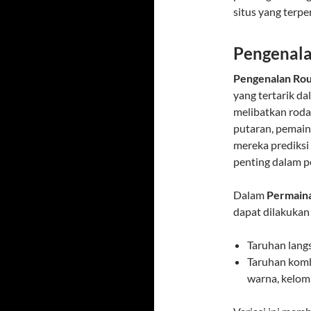
situs yang terp
Pengenala
Pengenalan Rou
yang tertarik da
melibatkan roda 
putaran, pemain
mereka prediksi
penting dalam p
Dalam
Permaina
dapat dilakukan 
Taruhan lang
Taruhan komb
warna, kelom