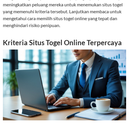
meningkatkan peluang mereka untuk menemukan situs togel
yang memenuhi kriteria tersebut. Lanjutkan membaca untuk
mengetahui cara memilih situs togel online yang tepat dan
menghindari risiko penipuan.
Kriteria Situs Togel Online Terpercaya