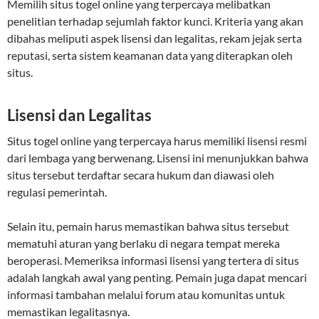
Memilih situs togel online yang terpercaya melibatkan
penelitian terhadap sejumlah faktor kunci. Kriteria yang akan
dibahas meliputi aspek lisensi dan legalitas, rekam jejak serta
reputasi, serta sistem keamanan data yang diterapkan oleh
situs.
Lisensi dan Legalitas
Situs togel online yang terpercaya harus memiliki lisensi resmi
dari lembaga yang berwenang. Lisensi ini menunjukkan bahwa
situs tersebut terdaftar secara hukum dan diawasi oleh
regulasi pemerintah.
Selain itu, pemain harus memastikan bahwa situs tersebut
mematuhi aturan yang berlaku di negara tempat mereka
beroperasi. Memeriksa informasi lisensi yang tertera di situs
adalah langkah awal yang penting. Pemain juga dapat mencari
informasi tambahan melalui forum atau komunitas untuk
memastikan legalitasnya.