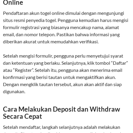
Online
Pendaftaran akun togel online dimulai dengan mengunjungi
situs resmi penyedia togel. Pengguna kemudian harus mengisi
formulir registrasi yang biasanya mencakup nama, alamat
email, dan nomor telepon. Pastikan bahwa informasi yang
diberikan akurat untuk memudahkan verifikasi.
Setelah mengisi formulir, pengguna perlu menyetujui syarat
dan ketentuan yang berlaku. Selanjutnya, klik tombol “Daftar”
atau “Register”. Setelah itu, pengguna akan menerima email
konfirmasi yang berisi tautan untuk mengaktifkan akun.
Dengan mengklik tautan tersebut, akun akan aktif dan siap
digunakan.
Cara Melakukan Deposit dan Withdraw
Secara Cepat
Setelah mendaftar, langkah selanjutnya adalah melakukan