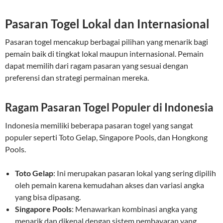
Pasaran Togel Lokal dan Internasional
Pasaran togel mencakup berbagai pilihan yang menarik bagi
pemain baik di tingkat lokal maupun internasional. Pemain
dapat memilih dari ragam pasaran yang sesuai dengan
preferensi dan strategi permainan mereka.
Ragam Pasaran Togel Populer di Indonesia
Indonesia memiliki beberapa pasaran togel yang sangat
populer seperti Toto Gelap, Singapore Pools, dan Hongkong
Pools.
Toto Gelap
: Ini merupakan pasaran lokal yang sering dipilih
oleh pemain karena kemudahan akses dan variasi angka
yang bisa dipasang.
Singapore Pools
: Menawarkan kombinasi angka yang
menarik dan dikenal dengan sistem pembayaran yang