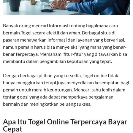
Banyak orang mencari informasi tentang bagaimana cara
bermain Togel secara efektif dan aman. Berbagai situs di
pasaran menawarkan informasi dan layanan yang bervariasi,
namun pemain harus bisa menyeleksi yang mana yang benar-
benar terpercaya. Memahami fitur-fitur yang ditawarkan bisa
membantu dalam pengambilan keputusan yang tepat.
Dengan berbagai pilihan yang tersedia, Togel online tidak
hanya menggiurkan tetapi juga menyediakan kesempatan bagi
pemain untuk meraih keuntungan. Mencari tahu lebih dalam
tentang opsi yang ada dapat memperkaya pengalaman
bermain dan meningkatkan peluang sukses.
Apa Itu Togel Online Terpercaya Bayar
Cepat