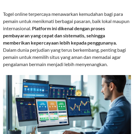
Togel online terpercaya menawarkan kemudahan bagi para
pemain untuk menikmati berbagai pasaran, baik lokal maupun
internasional.
Platform ini dikenal dengan proses
pembayaran yang cepat dan sistematis, sehingga
memberikan kepercayaan lebih kepada penggunanya.
Dalam dunia perjudian yang terus berkembang, penting bagi
pemain untuk memilih situs yang aman dan memadai agar
pengalaman bermain menjadi lebih menyenangkan.