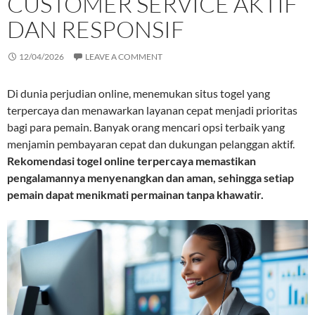
CUSTOMER SERVICE AKTIF
DAN RESPONSIF
12/04/2026
LEAVE A COMMENT
Di dunia perjudian online, menemukan situs togel yang
terpercaya dan menawarkan layanan cepat menjadi prioritas
bagi para pemain. Banyak orang mencari opsi terbaik yang
menjamin pembayaran cepat dan dukungan pelanggan aktif.
Rekomendasi togel online terpercaya memastikan
pengalamannya menyenangkan dan aman, sehingga setiap
pemain dapat menikmati permainan tanpa khawatir.