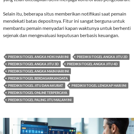
Selain itu, beberapa situs memberikan notifikasi saat pemain
mendekati batas depositnya. Fitur ini sangat berguna untuk
membantu pemain menyadari kapan waktunya untuk berhenti
sejenak dan mengevaluasi keputusan berbasis keuangan.
PREDIKSI TOGEL ANGKA HOKI HARI INI
PREDIKSI TOGEL ANGKA JITU 2D
PREDIKSI TOGEL ANGKA JITU 3D
PREDIKSI TOGEL ANGKA JITU 4D
PREDIKSI TOGEL ANGKA MAIN HARI INI
PREDIKSI TOGEL BERDASARKAN DATA
PREDIKSI TOGEL JITU DAN AKURAT
PREDIKSI TOGEL LENGKAP HARI INI
PREDIKSI TOGEL ONLINE TERPERCAYA
PREDIKSI TOGEL PALING JITU MALAM INI