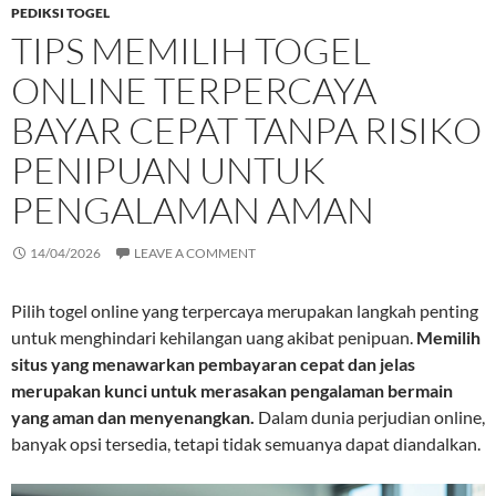
PEDIKSI TOGEL
TIPS MEMILIH TOGEL
ONLINE TERPERCAYA
BAYAR CEPAT TANPA RISIKO
PENIPUAN UNTUK
PENGALAMAN AMAN
14/04/2026
LEAVE A COMMENT
Pilih togel online yang terpercaya merupakan langkah penting
untuk menghindari kehilangan uang akibat penipuan.
Memilih
situs yang menawarkan pembayaran cepat dan jelas
merupakan kunci untuk merasakan pengalaman bermain
yang aman dan menyenangkan.
Dalam dunia perjudian online,
banyak opsi tersedia, tetapi tidak semuanya dapat diandalkan.