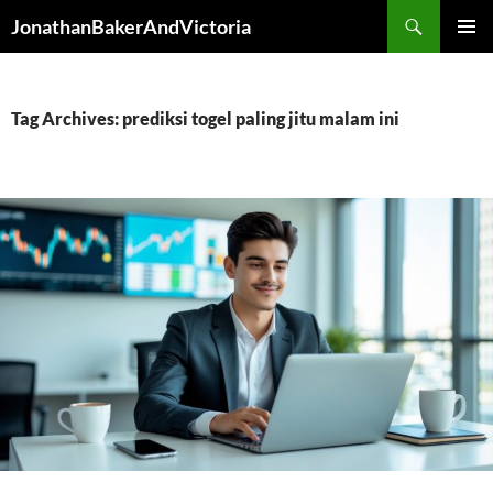
Search
JonathanBakerAndVictoria
SKIP
PRIMAR
TO
MENU
CONTENT
Tag Archives: prediksi togel paling jitu malam ini