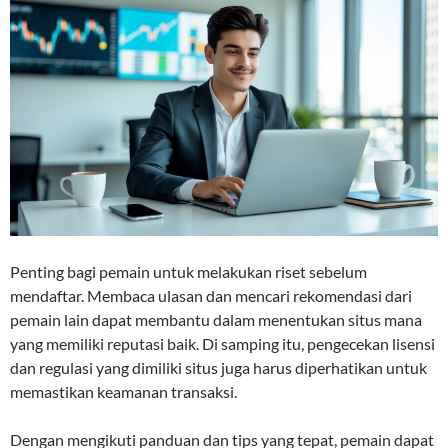
Penting bagi pemain untuk melakukan riset sebelum
mendaftar. Membaca ulasan dan mencari rekomendasi dari
pemain lain dapat membantu dalam menentukan situs mana
yang memiliki reputasi baik. Di samping itu, pengecekan lisensi
dan regulasi yang dimiliki situs juga harus diperhatikan untuk
memastikan keamanan transaksi.
Dengan mengikuti panduan dan tips yang tepat, pemain dapat