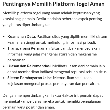
Pentingnya Memilih Platform Togel Aman
Memilih platform togel yang aman adalah keputusan yang
krusial bagi pemain. Berikut adalah beberapa aspek penting
yang harus dipertimbangkan:
Keamanan Data
: Pastikan situs yang dipilih memiliki sistem
keamanan tinggi untuk melindungi informasi pribadi.
Transparansi Permainan
: Situs yang baik menyediakan
informasi yang jelas mengenai aturan dan mekanisme
permainan.
Ulasan dan Rekomendasi
: Melihat ulasan dari pemain lain
dapat memberikan indikasi mengenai reputasi sebuah situs.
Sistem Pembayaran Jelas
: Memastikan selalu ada
kejelasan mengenai proses pembayaran dan pencairan.
Dengan mempertimbangkan faktor-faktor ini, pemain dapat
meningkatkan peluang mereka untuk memiliki pengalaman
bermain yang positif dan aman.