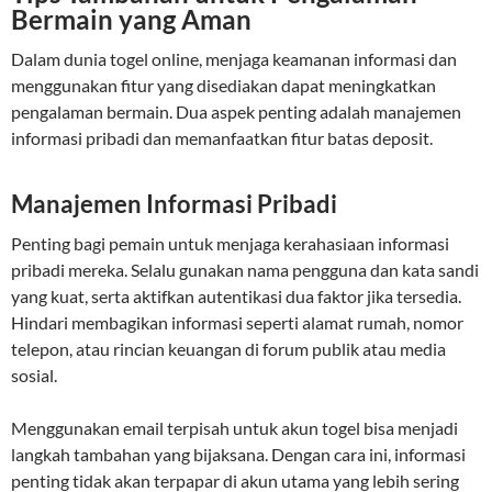
Bermain yang Aman
Dalam dunia togel online, menjaga keamanan informasi dan
menggunakan fitur yang disediakan dapat meningkatkan
pengalaman bermain. Dua aspek penting adalah manajemen
informasi pribadi dan memanfaatkan fitur batas deposit.
Manajemen Informasi Pribadi
Penting bagi pemain untuk menjaga kerahasiaan informasi
pribadi mereka. Selalu gunakan nama pengguna dan kata sandi
yang kuat, serta aktifkan autentikasi dua faktor jika tersedia.
Hindari membagikan informasi seperti alamat rumah, nomor
telepon, atau rincian keuangan di forum publik atau media
sosial.
Menggunakan email terpisah untuk akun togel bisa menjadi
langkah tambahan yang bijaksana. Dengan cara ini, informasi
penting tidak akan terpapar di akun utama yang lebih sering