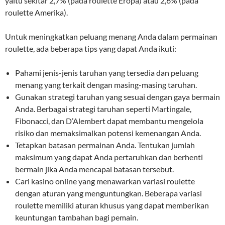
yaitu sekitar 2,7% (pada roulette Eropa) atau 2,6% (pada
roulette Amerika).
Untuk meningkatkan peluang menang Anda dalam permainan
roulette, ada beberapa tips yang dapat Anda ikuti:
Pahami jenis-jenis taruhan yang tersedia dan peluang
menang yang terkait dengan masing-masing taruhan.
Gunakan strategi taruhan yang sesuai dengan gaya bermain
Anda. Berbagai strategi taruhan seperti Martingale,
Fibonacci, dan D’Alembert dapat membantu mengelola
risiko dan memaksimalkan potensi kemenangan Anda.
Tetapkan batasan permainan Anda. Tentukan jumlah
maksimum yang dapat Anda pertaruhkan dan berhenti
bermain jika Anda mencapai batasan tersebut.
Cari kasino online yang menawarkan variasi roulette
dengan aturan yang menguntungkan. Beberapa variasi
roulette memiliki aturan khusus yang dapat memberikan
keuntungan tambahan bagi pemain.