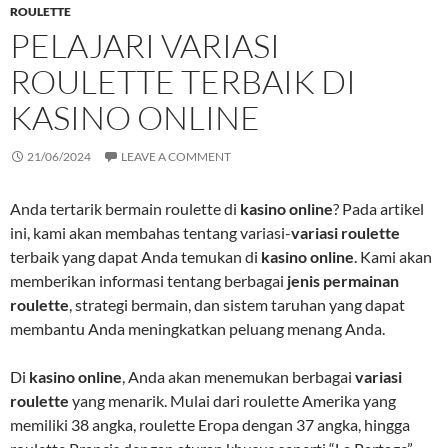
ROULETTE
PELAJARI VARIASI
ROULETTE TERBAIK DI
KASINO ONLINE
21/06/2024
LEAVE A COMMENT
Anda tertarik bermain roulette di
kasino online
? Pada artikel
ini, kami akan membahas tentang variasi-
variasi roulette
terbaik yang dapat Anda temukan di
kasino online
. Kami akan
memberikan informasi tentang berbagai
jenis permainan
roulette
, strategi bermain, dan sistem taruhan yang dapat
membantu Anda meningkatkan peluang menang Anda.
Di
kasino online
, Anda akan menemukan berbagai
variasi
roulette
yang menarik. Mulai dari roulette Amerika yang
memiliki 38 angka, roulette Eropa dengan 37 angka, hingga