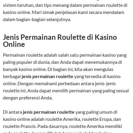
sistem taruhan, dan tips menang dalam permainan roulette di
kasino online. Mari simak penjelasan kami secara mendalam
dalam bagian-bagian selanjutnya.
Jenis Permainan Roulette di Kasino
Online
Permainan roulette adalah salah satu permainan kasino yang
paling populer di dunia, dan Anda dapat menemukannya di
banyak kasino online. Di bagian ini, kita akan mengulas
berbagai
jenis permainan roulette
yang tersedia di kasino
online. Dengan memahami perbedaan antara jenis-jenis
roulette ini, Anda dapat memilih permainan yang paling sesuai
dengan preferensi Anda.
Di antara
jenis permainan roulette
yang paling umum di
kasino online adalah roulette Amerika, roulette Eropa, dan
roulette Prancis. Pada dasarnya, roulette Amerika memiliki