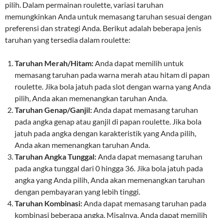
pilih. Dalam permainan roulette, variasi taruhan
memungkinkan Anda untuk memasang taruhan sesuai dengan
preferensi dan strategi Anda. Berikut adalah beberapa jenis
taruhan yang tersedia dalam roulette:
Taruhan Merah/Hitam:
Anda dapat memilih untuk
memasang taruhan pada warna merah atau hitam di papan
roulette. Jika bola jatuh pada slot dengan warna yang Anda
pilih, Anda akan memenangkan taruhan Anda.
Taruhan Genap/Ganjil:
Anda dapat memasang taruhan
pada angka genap atau ganjil di papan roulette. Jika bola
jatuh pada angka dengan karakteristik yang Anda pilih,
Anda akan memenangkan taruhan Anda.
Taruhan Angka Tunggal:
Anda dapat memasang taruhan
pada angka tunggal dari 0 hingga 36. Jika bola jatuh pada
angka yang Anda pilih, Anda akan memenangkan taruhan
dengan pembayaran yang lebih tinggi.
Taruhan Kombinasi:
Anda dapat memasang taruhan pada
kombinasi beberapa angka. Misalnya, Anda dapat memilih