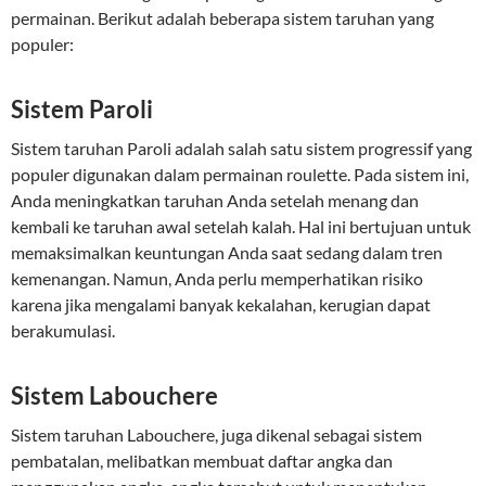
permainan. Berikut adalah beberapa sistem taruhan yang
populer:
Sistem Paroli
Sistem taruhan Paroli adalah salah satu sistem progressif yang
populer digunakan dalam permainan roulette. Pada sistem ini,
Anda meningkatkan taruhan Anda setelah menang dan
kembali ke taruhan awal setelah kalah. Hal ini bertujuan untuk
memaksimalkan keuntungan Anda saat sedang dalam tren
kemenangan. Namun, Anda perlu memperhatikan risiko
karena jika mengalami banyak kekalahan, kerugian dapat
berakumulasi.
Sistem Labouchere
Sistem taruhan Labouchere, juga dikenal sebagai sistem
pembatalan, melibatkan membuat daftar angka dan