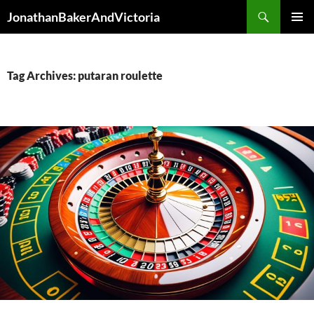
Search
JonathanBakerAndVictoria
SKIP
PRIMAR
TO
MENU
CONTENT
Tag Archives: putaran roulette