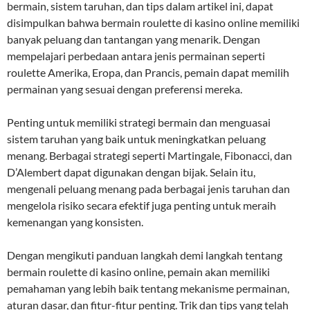
bermain, sistem taruhan, dan tips dalam artikel ini, dapat
disimpulkan bahwa bermain roulette di kasino online memiliki
banyak peluang dan tantangan yang menarik. Dengan
mempelajari perbedaan antara jenis permainan seperti
roulette Amerika, Eropa, dan Prancis, pemain dapat memilih
permainan yang sesuai dengan preferensi mereka.
Penting untuk memiliki strategi bermain dan menguasai
sistem taruhan yang baik untuk meningkatkan peluang
menang. Berbagai strategi seperti Martingale, Fibonacci, dan
D’Alembert dapat digunakan dengan bijak. Selain itu,
mengenali peluang menang pada berbagai jenis taruhan dan
mengelola risiko secara efektif juga penting untuk meraih
kemenangan yang konsisten.
Dengan mengikuti panduan langkah demi langkah tentang
bermain roulette di kasino online, pemain akan memiliki
pemahaman yang lebih baik tentang mekanisme permainan,
aturan dasar, dan fitur-fitur penting. Trik dan tips yang telah