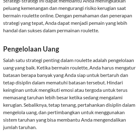
Strategi-strategi ini dapat membantu Anda meningkatkan
peluang kemenangan dan mengurangi risiko kerugian saat
bermain roulette online. Dengan pemahaman dan penerapan
strategi yang tepat, Anda dapat menjadi pemain yang lebih
handal dan sukses dalam permainan roulette.
Pengelolaan Uang
Salah satu strategi penting dalam roulette adalah pengelolaan
uang yang baik. Ketika bermain roulette, Anda harus mengatur
batasan berapa banyak yang Anda siap untuk bertaruh dan
tetap disiplin dalam mematuhi batasan tersebut. Hindari
keinginan untuk mengikuti emosi atau tergoda untuk terus
memasang taruhan lebih besar ketika sedang mengalami
kerugian. Sebaliknya, tetap tenang, pertahankan disiplin dalam
mengelola uang, dan pertimbangkan untuk menggunakan
sistem taruhan yang bisa membantu Anda mengendalikan
jumlah taruhan.