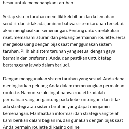
besar untuk memenangkan taruhan.
Setiap sistem taruhan memiliki kelebihan dan kelemahan
sendiri, dan tidak ada jaminan bahwa sistem taruhan tersebut
akan menghasilkan kemenangan. Penting untuk melakukan
riset, memahami aturan dan peluang permainan roulette, serta
mengelola uang dengan bijak saat menggunakan sistem
taruhan. Pilihlah sistem taruhan yang sesuai dengan gaya
bermain dan preferensi Anda, dan pastikan untuk tetap
bertanggung jawab dalam berjudi.
Dengan menggunakan sistem taruhan yang sesuai, Anda dapat
meningkatkan peluang Anda dalam memenangkan permainan
roulette. Namun, selalu ingat bahwa roulette adalah
permainan yang bergantung pada keberuntungan, dan tidak
ada strategi atau sistem taruhan yang dapat menjamin
kemenangan. Manfaatkan informasi dan strategi yang telah
kami berikan dalam bagian ini, dan gunakan dengan bijak saat
Anda bermain roulette di kasino online.