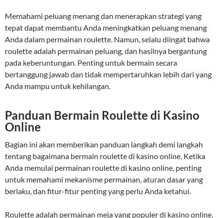
Memahami peluang menang dan menerapkan strategi yang
tepat dapat membantu Anda meningkatkan peluang menang
Anda dalam permainan roulette. Namun, selalu diingat bahwa
roulette adalah permainan peluang, dan hasilnya bergantung
pada keberuntungan. Penting untuk bermain secara
bertanggung jawab dan tidak mempertaruhkan lebih dari yang
Anda mampu untuk kehilangan.
Panduan Bermain Roulette di Kasino
Online
Bagian ini akan memberikan panduan langkah demi langkah
tentang bagaimana bermain roulette di kasino online. Ketika
Anda memulai permainan roulette di kasino online, penting
untuk memahami mekanisme permainan, aturan dasar yang
berlaku, dan fitur-fitur penting yang perlu Anda ketahui.
Roulette adalah permainan meja yang populer di kasino online.