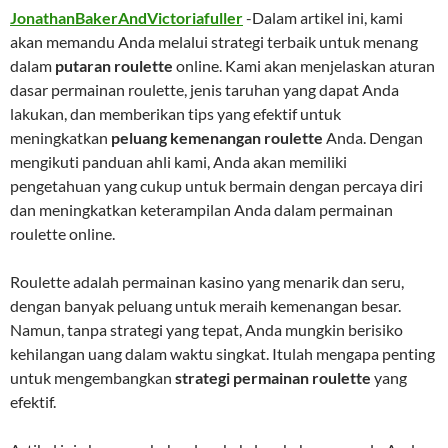
JonathanBakerAndVictoriafuller
-Dalam artikel ini, kami
akan memandu Anda melalui strategi terbaik untuk menang
dalam
putaran roulette
online. Kami akan menjelaskan aturan
dasar permainan roulette, jenis taruhan yang dapat Anda
lakukan, dan memberikan tips yang efektif untuk
meningkatkan
peluang kemenangan roulette
Anda. Dengan
mengikuti panduan ahli kami, Anda akan memiliki
pengetahuan yang cukup untuk bermain dengan percaya diri
dan meningkatkan keterampilan Anda dalam permainan
roulette online.
Roulette adalah permainan kasino yang menarik dan seru,
dengan banyak peluang untuk meraih kemenangan besar.
Namun, tanpa strategi yang tepat, Anda mungkin berisiko
kehilangan uang dalam waktu singkat. Itulah mengapa penting
untuk mengembangkan
strategi permainan roulette
yang
efektif.