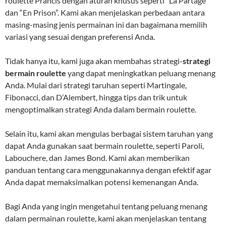
roulette Prancis dengan aturan khusus seperti “La Partage”
dan “En Prison”. Kami akan menjelaskan perbedaan antara
masing-masing jenis permainan ini dan bagaimana memilih
variasi yang sesuai dengan preferensi Anda.
Tidak hanya itu, kami juga akan membahas strategi-
strategi
bermain roulette
yang dapat meningkatkan peluang menang
Anda. Mulai dari strategi taruhan seperti Martingale,
Fibonacci, dan D’Alembert, hingga tips dan trik untuk
mengoptimalkan strategi Anda dalam bermain roulette.
Selain itu, kami akan mengulas berbagai sistem taruhan yang
dapat Anda gunakan saat bermain roulette, seperti Paroli,
Labouchere, dan James Bond. Kami akan memberikan
panduan tentang cara menggunakannya dengan efektif agar
Anda dapat memaksimalkan potensi kemenangan Anda.
Bagi Anda yang ingin mengetahui tentang peluang menang
dalam permainan roulette, kami akan menjelaskan tentang