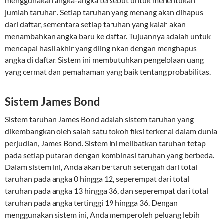
menggunakan angka-angka tersebut untuk menentukan
jumlah taruhan. Setiap taruhan yang menang akan dihapus
dari daftar, sementara setiap taruhan yang kalah akan
menambahkan angka baru ke daftar. Tujuannya adalah untuk
mencapai hasil akhir yang diinginkan dengan menghapus
angka di daftar. Sistem ini membutuhkan pengelolaan uang
yang cermat dan pemahaman yang baik tentang probabilitas.
Sistem James Bond
Sistem taruhan James Bond adalah sistem taruhan yang
dikembangkan oleh salah satu tokoh fiksi terkenal dalam dunia
perjudian, James Bond. Sistem ini melibatkan taruhan tetap
pada setiap putaran dengan kombinasi taruhan yang berbeda.
Dalam sistem ini, Anda akan bertaruh setengah dari total
taruhan pada angka 0 hingga 12, seperempat dari total
taruhan pada angka 13 hingga 36, dan seperempat dari total
taruhan pada angka tertinggi 19 hingga 36. Dengan
menggunakan sistem ini, Anda memperoleh peluang lebih