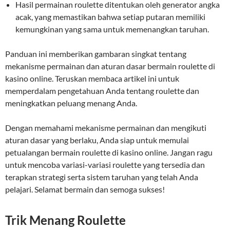
Hasil permainan roulette ditentukan oleh generator angka
acak, yang memastikan bahwa setiap putaran memiliki
kemungkinan yang sama untuk memenangkan taruhan.
Panduan ini memberikan gambaran singkat tentang
mekanisme permainan dan aturan dasar bermain roulette di
kasino online. Teruskan membaca artikel ini untuk
memperdalam pengetahuan Anda tentang roulette dan
meningkatkan peluang menang Anda.
Dengan memahami mekanisme permainan dan mengikuti
aturan dasar yang berlaku, Anda siap untuk memulai
petualangan bermain roulette di kasino online. Jangan ragu
untuk mencoba variasi-variasi roulette yang tersedia dan
terapkan strategi serta sistem taruhan yang telah Anda
pelajari. Selamat bermain dan semoga sukses!
Trik Menang Roulette