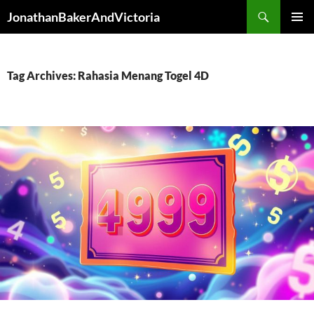
Search
JonathanBakerAndVictoria
SKIP
PRIMAR
TO
MENU
CONTENT
Tag Archives: Rahasia Menang Togel 4D