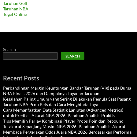
Taruhan Golf
Taruhan NBA
Togel Online
Search
SEARCH
Recent Posts
Perbandingan Margin Keuntungan Bandar Taruhan (Vig) pada Bursa
NBA Finals 2026 dan Dampaknya Layanan Taruhan
Kesalahan Paling Umum yang Sering Dilakukan Pemula Saat Pasang
Taruhan NBA Prop Bets dan Cara Menghindarinya
Cara Memanfaatkan Data Statistik Lanjutan (Advanced Metrics)
untuk Prediksi Akurat NBA 2026: Panduan Analisis Praktis
Tips Memilih Parlay Kombinasi Player Props Poin dan Rebound
Terakurat Sepanjang Musim NBA 2026: Panduan Analisis Akurat
Membaca Pergerakan Odds Juara NBA 2026 Berdasarkan Performa