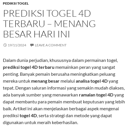
PEDIKSI TOGEL
PREDIKSI TOGEL 4D
TERBARU – MENANG
BESAR HARI INI
19/11/2024
LEAVE A COMMENT
Dalam dunia perjudian, khususnya dalam permainan togel,
prediksi togel 4D terbaru
memainkan peran yang sangat
penting. Banyak pemain berusaha meningkatkan peluang
mereka untuk
menang besar
melalui
analisa togel 4D
yang
tepat. Dengan saluran informasi yang semakin mudah diakses,
ada banyak sumber yang menawarkan
ramalan togel 4D
yang
dapat membantu para pemain membuat keputusan yang lebih
baik. Artikel ini akan menjelaskan berbagai aspek mengenai
prediksi
togel 4D
, serta strategi dan metode yang dapat
digunakan untuk meraih keberhasilan.