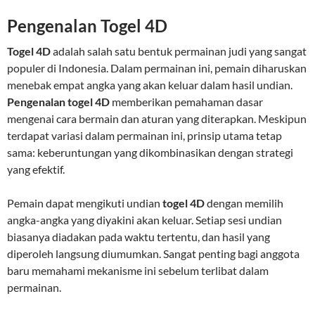
Pengenalan Togel 4D
Togel 4D
adalah salah satu bentuk permainan judi yang sangat
populer di Indonesia. Dalam permainan ini, pemain diharuskan
menebak empat angka yang akan keluar dalam hasil undian.
Pengenalan togel 4D
memberikan pemahaman dasar
mengenai cara bermain dan aturan yang diterapkan. Meskipun
terdapat variasi dalam permainan ini, prinsip utama tetap
sama: keberuntungan yang dikombinasikan dengan strategi
yang efektif.
Pemain dapat mengikuti undian
togel 4D
dengan memilih
angka-angka yang diyakini akan keluar. Setiap sesi undian
biasanya diadakan pada waktu tertentu, dan hasil yang
diperoleh langsung diumumkan. Sangat penting bagi anggota
baru memahami mekanisme ini sebelum terlibat dalam
permainan.